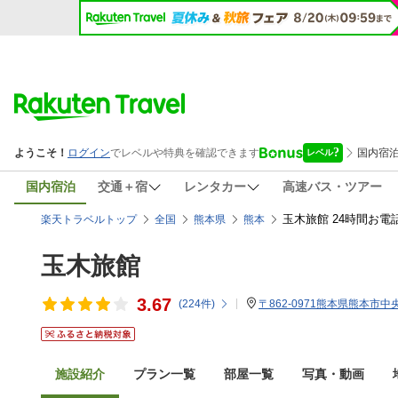
国内宿泊
交通＋宿
レンタカー
高速バス・ツアー
玉木旅館 24時間お電
楽天トラベルトップ
全国
熊本県
熊本
玉木旅館
3.67
(
224
件)
〒862-0971熊本県熊本市中央
施設紹介
プラン一覧
部屋一覧
写真・動画