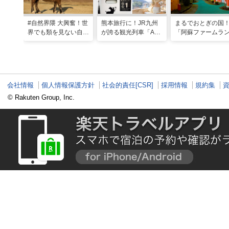
#自然界隈 大興奮！世
熊本旅行に！JR九州
まるでおとぎの国
界でも類を見ない自然
が誇る観光列車「A列
「阿蘇ファームラ
の宝庫・熊本で「火の
車で行こう」＆「あそ
ド」で心も体も元
国」「水の国」を体感
ぼーい！」完全乗車ガ
なる体験型ステイ
する旅
イド
会社情報
個人情報保護方針
社会的責任[CSR]
採用情報
規約集
© Rakuten Group, Inc.