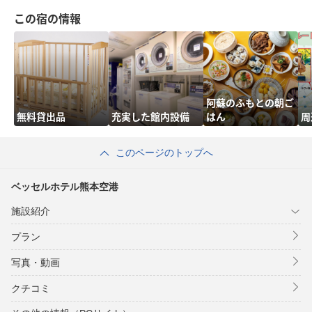
この宿の情報
阿蘇のふもとの朝ご
無料貸出品
充実した館内設備
はん
周
このページのトップへ
ベッセルホテル熊本空港
施設紹介
プラン
写真・動画
クチコミ