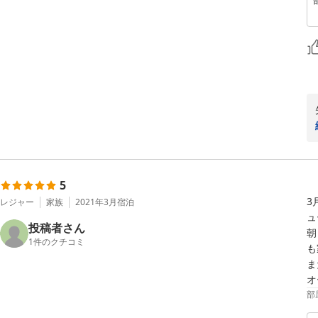
5
3
レジャー
家族
2021年3月
宿泊
ュ
投稿者さん
朝
1
件のクチコミ
も
ま
オ
部