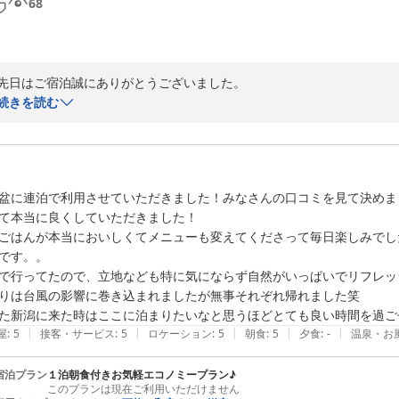
68
先日はご宿泊誠にありがとうございました。

夜間には虫のせいで不快な思いをさせてしまいまして申し訳ございません
続きを読む
早急に対処いたします。

今後とも何卒よろしくお願いいたします。
2023-08-21
盆に連泊で利用させていただきました！みなさんの口コミを見て決めま
て本当に良くしていただきました！

ごはんが本当においしくてメニューも変えてくださって毎日楽しみでし
です。。

で行ってたので、立地なども特に気にならず自然がいっぱいでリフレッ
りは台風の影響に巻き込まれましたが無事それぞれ帰れました笑

た新潟に来た時はここに泊まりたいなと思うほどとても良い時間を過ご
|
|
|
|
|
屋
:
5
接客・サービス
:
5
ロケーション
:
5
朝食
:
5
夕食
:
-
温泉・お
宿泊プラン
１泊朝食付きお気軽エコノミープラン♪
このプランは現在ご利用いただけません