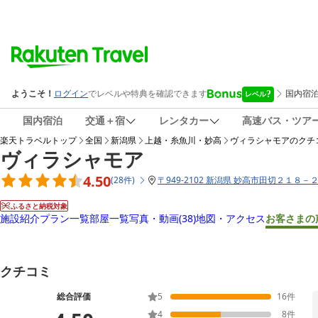
国内宿泊
交通＋宿
レンタカー
高速バス・ツア
楽天トラベルトップ
全国
新潟県
上越・糸魚川・妙高
ヴィラシャモア
のクチ
ヴィラシャモア
4.50
(
28
件
)
〒
949-2102 新潟県 妙高市田切２１８－
ふるさと納税対象
施設紹介
プラン一覧
部屋一覧
写真・動画
(38)
地図・アクセス
お客さまの
クチコミ
総合評価
5
16
件
4
8
件