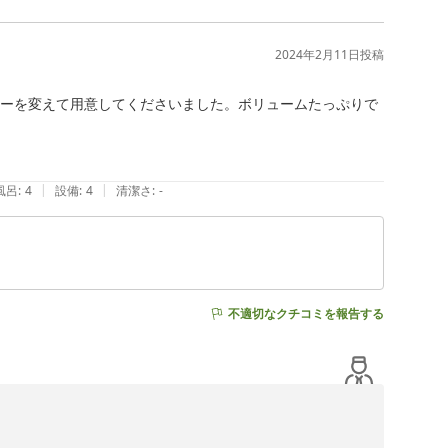
2024年2月11日
投稿
ューを変えて用意してくださいました。ボリュームたっぷりで
|
|
風呂
:
4
設備
:
4
清潔さ
:
-
不適切なクチコミを報告する