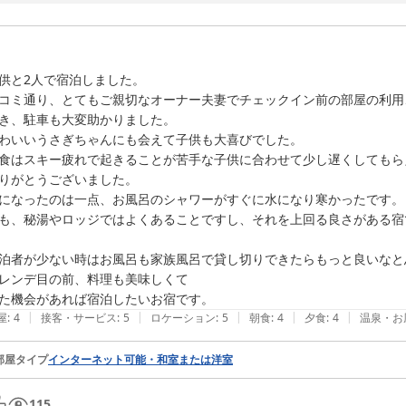
お友達同士、楽しいご旅行良かったです。

機会がありましたらまたのご利用お待ちしております。今後とも何卒宜
2024-02-12
供と2人で宿泊しました。

コミ通り、とてもご親切なオーナー夫妻でチェックイン前の部屋の利用
き、駐車も大変助かりました。

わいいうさぎちゃんにも会えて子供も大喜びでした。

食はスキー疲れで起きることが苦手な子供に合わせて少し遅くしてもら
りがとうございました。

になったのは一点、お風呂のシャワーがすぐに水になり寒かったです。

も、秘湯やロッジではよくあることですし、それを上回る良さがある宿で
泊者が少ない時はお風呂も家族風呂で貸し切りできたらもっと良いなと
レンデ目の前、料理も美味しくて

た機会があれば宿泊したいお宿です。
|
|
|
|
|
屋
:
4
接客・サービス
:
5
ロケーション
:
5
朝食
:
4
夕食
:
4
温泉・お
部屋タイプ
インターネット可能・和室または洋室
115