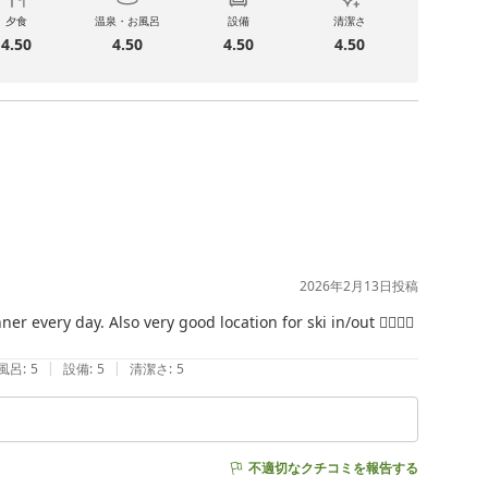
夕食
温泉・お風呂
設備
清潔さ
4.50
4.50
4.50
4.50
2026年2月13日
投稿
 every day. Also very good location for ski in/out 👍🏻👍🏻
|
|
風呂
:
5
設備
:
5
清潔さ
:
5
不適切なクチコミを報告する