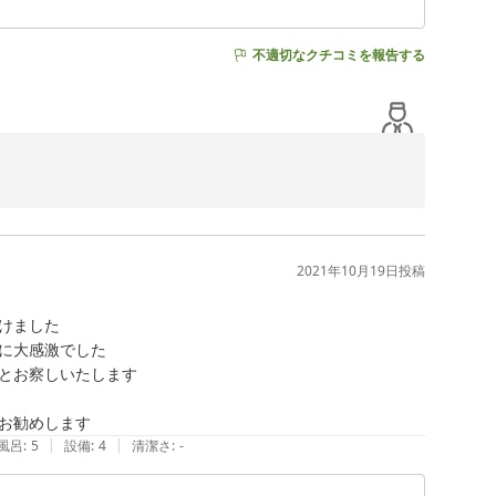
不適切なクチコミを報告する
安心しました。

ございました！
2021年10月19日
投稿
ました

に大感激でした

とお察しいたします

|
|
風呂
:
5
設備
:
4
清潔さ
:
-