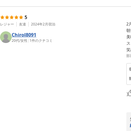
5
2
レジャー
友達
2024年2月
宿泊
朝
Chirol8091
美
20代
/
女性
|
1
件のクチコミ
ス
笑
部