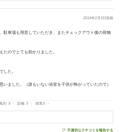
しくお願い致します。
2024年2月3日
投稿
、駐車場も用意していただき、またチェックアウト後の荷物
えたのでとても助かりました。

した。

思いました。（誰もいない浴室を子供が怖がっていたので）

|
|
風呂
:
3
設備
:
5
清潔さ
:
-
不適切なクチコミを報告する