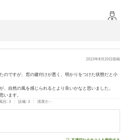
した点は今後改善、検討していきたいと思います。

2023年8月20日
投稿
たのですが、窓の建付けが悪く、明かりをつけた状態だと小
が、自然の風を感じられるとより良いかなと思いました。

思います。
|
|
風呂
:
3
設備
:
3
清潔さ
:
-
不適切なクチコミを報告する