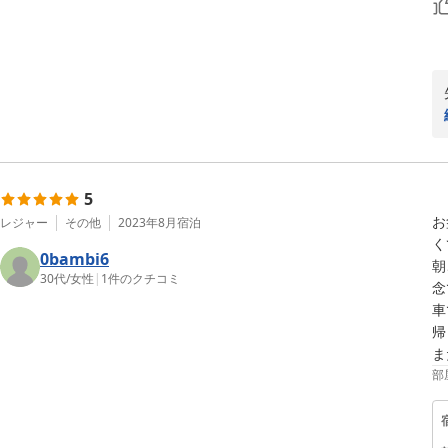
5
お
レジャー
その他
2023年8月
宿泊
く
0bambi6
朝
30代
/
女性
|
1
件のクチコミ
念
車
帰
ま
部