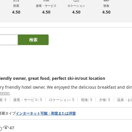
部屋
接客・サービス
ロケーション
朝食
4.50
4.50
4.50
4.50
検索
iendly owner, great food, perfect ski-in/out location
ry friendly hotel owner. We enjoyed the delicious breakfast and dinner
👍🏻👍🏻.
|
|
|
|
|
屋
:
5
接客・サービス
:
5
ロケーション
:
5
朝食
:
5
夕食
:
5
温泉・お
部屋タイプ
インターネット可能・和室または洋室
47