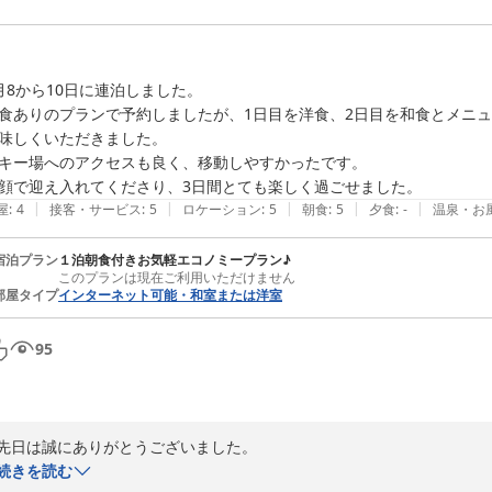
月8から10日に連泊しました。

食ありのプランで予約しましたが、1日目を洋食、2日目を和食とメニ
味しくいただきました。

キー場へのアクセスも良く、移動しやすかったです。

顔で迎え入れてくださり、3日間とても楽しく過ごせました。
|
|
|
|
|
屋
:
4
接客・サービス
:
5
ロケーション
:
5
朝食
:
5
夕食
:
-
温泉・お
宿泊プラン
１泊朝食付きお気軽エコノミープラン♪
このプランは現在ご利用いただけません
部屋タイプ
インターネット可能・和室または洋室
95
先日は誠にありがとうございました。

ご感想投稿いただきありがとうございます。

続きを読む