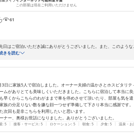
部屋タイプ
インターネット可能和室８畳
この部屋は現在ご利用いただけません
61
先日はご宿泊いただき誠にありがとうございました。また、このような
ます。

続きを読む
秋が過ぎ、妙高もこれから冬の装いです・・・

機会がありましたらまた、違う季節の妙高にも訪れてみて下さい。お待
2021-11-08
月3日に家族5人で宿泊しました。オーナー夫婦の温かさとホスピタリ
ームがありとても美味しくいただきました。こちらに宿泊して本当に良
も早くからこちらのわがままで車を停めさせて頂いたり、部屋も気を遣
家族の分足りない数を嫌な顔一つせず準備して下さり本当に感謝です。

た次回も是非こちらを利用したいと思います。

ーナー、奥様お世話になりました。ありがとうございました。
|
|
|
|
|
屋
:
5
接客・サービス
:
5
ロケーション
:
5
朝食
:
5
夕食
:
5
温泉・お