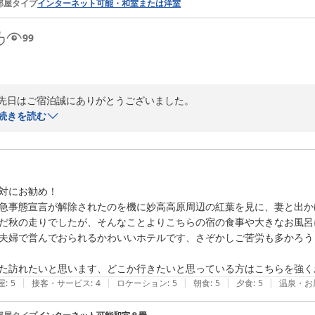
部屋タイプ
インターネット可能・和室または洋室
99
先日はご宿泊誠にありがとうございました。

お帰りの際には台風の影響で無事帰宅されるかどうか心配していましたが
続きを読む
機会がありましたら、またのお越しをお待ちしております。ありがとう
2023-08-19
対にお勧め！

急事態宣言が解除されたのを機に妙高高原周辺の紅葉を見に、妻と出かけ
だ秋の走りでしたが、そんなことよりこちらの宿の食事や大きなお風呂
夫婦で営んでおられるかわいいホテルです、さぞかしご苦労も多かろう
|
|
|
|
|
屋
:
5
接客・サービス
:
4
ロケーション
:
5
朝食
:
5
夕食
:
5
温泉・お