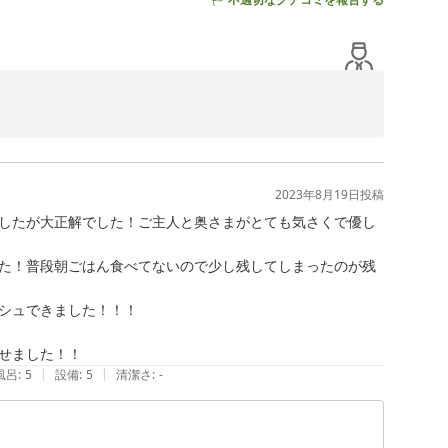
でした。

2023年8月19日
投稿
したが大正解でした！ご主人と奥さまがとても気さくで優し
た！普段朝ごはん食べてないので少し残してしまったのが残
シュできました！！！

せました！！
|
|
風呂
:
5
設備
:
5
清潔さ
:
-