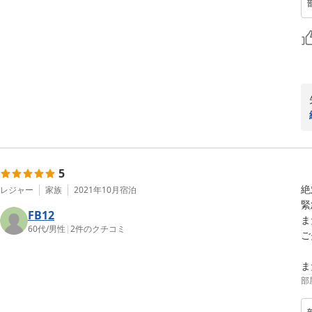
5
絶
レジャー
家族
2021年10月
宿泊
緊
FB12
ま
60代
/
男性
|
2
件のクチコミ
ご
部