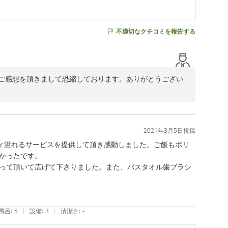
不適切なクチコミを報告する
ご感想を頂きまして恐縮しております。ありがとうござい
ち申し上げてります。
2021年3月5日
投稿
ティ溢れるサービスを提供して頂き感動しました。ご飯もボリ
かったです。

って頂いて広げて下さりました。また、バスタオル歯ブラシ
|
|
風呂
:
5
設備
:
3
清潔さ
:
-