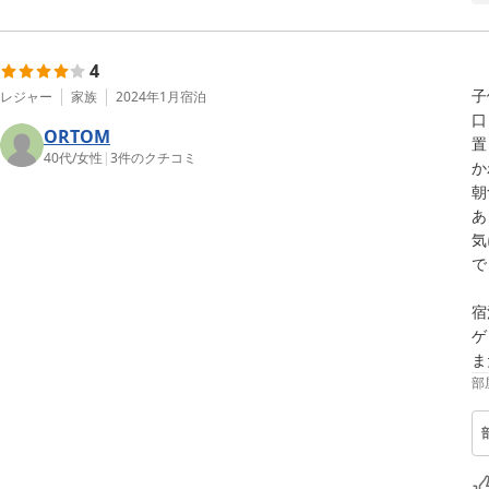
4
子
レジャー
家族
2024年1月
宿泊
口
ORTOM
置
40代
/
女性
|
3
件のクチコミ
か
朝
あ
気
で
宿
ゲ
ま
部