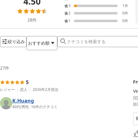
4.50
3
1
件
2
0
件
28
件
1
0
件
絞り込み
おすすめ順
27
件
5
Fr
レジャー
恋人
2026年2月
宿泊
Ve
👍🏻
K.Huang
部
40代
/
男性
|
16
件のクチコミ