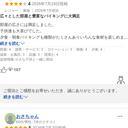
4
2026年7月24日
投稿
スタッフ一同心よりお待ちしております。

レジャー
家族
2026年7月
宿泊
広々とした部屋と豊富なバイキングに大満足
部屋の広さには満足しました。

ウェルネスの森 伊東（共立リゾート）
子供達も大喜びでした。

2026-07-28
夕食・朝食バイキングも種類がたくさんありいろんな食材を楽しめまし
た。

続きを読む
|
|
|
|
|
部屋
:
4
接客・サービス
:
3
ロケーション
:
3
朝食
:
4
夕食
:
4
|
|
温泉・お風呂
:
3
設備
:
3
清潔さ
:
4
追加情報
:
小さな子供と一緒に宿泊
107
ご宿泊とご感想をお寄せいただき、誠にありがとうございます。

多彩なバイキングや広いお部屋をお楽しみいただけたとのお言葉は
続きを読む
大変励みになります。

お子様の笑顔を拝見でき安心いたしました。

これからも皆様にご満足いただけるようサービス向上に努めてまい
おさちゃん
ります。

60代
/
男性
|
7
件のクチコミ
5
2026年7月7日
投稿