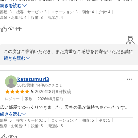
きましては、ご不便をおかけいたしました。当館の広い敷地ならで
残念でした。

続きを読む
はの特徴ではございますが、いただいたご意見を真摯に受け止め、
|
|
|
|
|
お部屋はすごく広かったので、びっくりですが、夜外から物音がして少
部屋
:
3
接客・サービス
:
3
ロケーション
:
3
朝食
:
4
夕食
:
4
少しでも快適にお過ごしいただけるようご案内やサービスの充実に
|
|
温泉・お風呂
:
4
設備
:
3
清潔さ
:
4
し怖かったです。トントンと音がしたのはなんの音だったのでしょう
努めてまいります。

か？

1
千
これからも、お部屋の広さだけでなく、お食事やサービス面におい
スタッフの方は皆さんたても親切でした。
てもご満足いただける宿を目指してまいります。またお越しいただ
ける日をスタッフ一同、心よりお待ちしております。

この度はご投稿いただき誠にありがとうございました。

この度はご宿泊いただき、また貴重なご感想をお寄せいただき誠に
ありがとうございます。

続きを読む
ウェルネスの森伊東　スタッフ一同
スタッフの対応やお部屋の広さ、ウェルカムドリンクにつきまして
お褒めのお言葉をいただき、大変嬉しく拝読いたしました。

ウェルネスの森 伊東（共立リゾート）
一方で、ご夕食時のカニにつきましては、ご期待に十分お応えする
katatumuri3
2026-06-19
ことができず残念なお気持ちにさせてしまいましたこと、申し訳ご
50代
/
男性
|
14
件のクチコミ
5
2026年8月8日
投稿
ざいませんでした。いただいたご意見を参考に、よりご満足いただ
けるお食事をご提供できるよう努めてまいります。

レジャー
家族
2026年8月
宿泊
また、夜間の物音によりご不安なお気持ちにさせてしまいましたこ
広い部屋でゆっくりできました。天空の湯が気持ち良かったです。
と、重ねてお詫び申し上げます。館内設備や周辺環境も含め、原因
続きを読む
確認と改善に努めてまいります。

|
|
|
|
|
部屋
:
5
接客・サービス
:
5
ロケーション
:
4
朝食
:
5
夕食
:
5
夜泣きそばをお召し上がりいただけなかったとのことですが、次回
|
|
温泉・お風呂
:
5
設備
:
5
清潔さ
:
5
ご利用の際にはぜひごゆっくり館内サービスもお楽しみいただけま
2