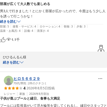
う、サービスの向上に努めてまいります。

部屋が広くて大人数でも楽しめる
またお会いできます日を、スタッフ一同心よりお待ちしておりま
男3人で行きました！とにかく部屋が広かったので、今度はもう少し人
す。

を誘って行こうかな！
ウェルネの森　伊東スタッフ一同　
続きを読む
ウェルネスの森 伊東（共立リゾート）
|
|
|
|
|
部屋
:
5
接客・サービス
:
4
ロケーション
:
4
朝食
:
3
夕食
:
3
2026-07-17
|
|
温泉・お風呂
:
4
設備
:
4
清潔さ
:
4
1.1
千
ひひるんるん様

続きを読む
この度はウェルネスの森伊東にご宿泊頂きまして、誠にありがとう
ございました。

広いお部屋で楽しい時間をお過ごしいただけたと伺い、大変嬉しく
ヒロ５６６２９
存じます。

70代
/
男性
|
2
件のクチコミ
4
2026年8月5日
投稿
これからもより快適にお過ごしいただけるよう努めてまいりますの
で、

レジャー
家族
2026年8月
宿泊
子供が喜ぶプールと縁日、食事も大満足
また皆様でお越しをお待ち申し上げております。

プールには監視員がいて浮き輪等を貸してくれるし、縁日やスタッフと