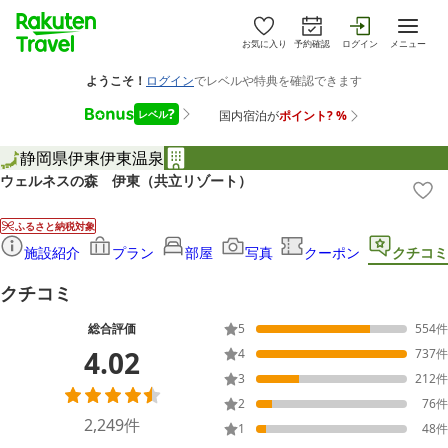
お気に入り
予約確認
ログイン
メニュー
静岡県
伊東
伊東温泉
ウェルネスの森 伊東（共立リゾート）
ふるさと納税対象
施設紹介
プラン
部屋
写真
クーポン
クチコミ
クチコミ
総合評価
5
554
件
4.02
4
737
件
3
212
件
2
76
件
2,249
件
1
48
件