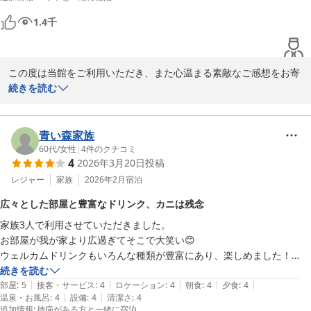
方達も対応が良く心快く感じました。温泉で疲れが取れ、特に天空の風
供できますよう精進してまいります。

呂はホットした気分になれ良かったです。又サウナもあり最高でした次
またお目にかかれます日を心よりお待ち申し上げております。

1.4
千
回も利用したいと思ってます。ありがとうございました。
ウェルネスの森伊東　

スタッフ一同
この度は当館をご利用いただき、また心温まる素敵なご感想をお寄
ウェルネスの森 伊東（共立リゾート）
せいただき誠にありがとうございます。

続きを読む
伊豆にお越しの際にいつも当館をご利用いただいているとのこと、
2026-03-04
そして今回も大切な愛犬とご一緒にご滞在いただけましたこと、ス
タッフ一同心より嬉しく、感謝の気持ちでいっぱいでございます。

青い森家族
ウェルカムドリンクや新たにご用意したビールもお楽しみいただけ
60代
/
女性
|
4
件のクチコミ
4
2026年3月20日
投稿
たとのこと、「最高」とのお言葉を頂戴し大変光栄でございます。
お部屋の広さや清潔感、大きめの冷蔵庫などの設備面についてもご
レジャー
家族
2026年2月
宿泊
満足いただけたご様子が伺え、安心いたしました。愛犬もご自宅の
広々とした部屋と豊富なドリンク、カニは残念
ようにくつろいでお過ごしいただけたとのこと、微笑ましく拝読
家族3人で利用させていただきました。

し、私どもにとっても何より嬉しいひとときでございます。お写真
お部屋が我が家より広過ぎてそこで大笑い😊

のご投稿も誠にありがとうございます。

ウェルカムドリンクもいろんな種類が豊富にあり、楽しめました！

また、お食事につきましてもご夕食・ご朝食ともにご満足いただ
夜のカニは少しパサついて、塩気が強かった気がしましたが、天ぷら等
続きを読む
き、満腹になるまでお楽しみいただけたとのこと、大変嬉しく思っ
|
|
|
|
|
は美味しかったです。

部屋
:
5
接客・サービス
:
4
ロケーション
:
4
朝食
:
4
夕食
:
4
ております。温泉や天空の風呂、サウナでもゆったりとお過ごしい
|
|
温泉・お風呂
:
4
設備
:
4
清潔さ
:
4
夜鳴きそばの時間をもっと早い時間にしてほしかったです。23時はも
ただき、日頃のお疲れを癒していただけたようで何よりでございま
追加情報
:
持病がある方と一緒に宿泊