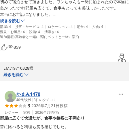
くのご旅行、そして他のお時間にご満足いただけていただけに、メ
初めて宿泊させて頂きました。ワンちゃんも一緒に泊まれたので本当に
インのお料理でご期待を裏切る結果となり、大変心苦しく、猛省し
良かったです!部屋も広くて、食事もとっても美味しかったです。

ております。

本当にお世話になりました。

いただきましたご指摘はすぐに料理長へと共有いたしました。今後
続きを読む
は、提供前の品質管理やチェック体制を一層強化し、どのお客様に
|
|
|
|
|
部屋
:
4
接客・サービス
:
4
ロケーション
:
4
朝食
:
4
夕食
:
4
も安心しておいしくお召し上がりいただけるお料理の提供に努めて
|
|
温泉・お風呂
:
4
設備
:
4
清潔さ
:
4
追加情報
:
高齢者と一緒に宿泊
ペットと一緒に宿泊
まいります。

お客様のまたのお越しを、スタッフ一同心よりお待ち申し上げてお
359
ります。

ウェルネスの森伊東

EMI19710328様

スタッフ一同
続きを読む
ウェルネスの森 伊東（共立リゾート）
この度は当館にご宿泊いただき、誠にありがとうございました。

2026-07-16
愛犬とご一緒に快適にお過ごしいただけたとのお言葉、客室やお食
事をお褒めいただき大変うれしく存じます。

かまみ1470
今後もペット対応やサービスの向上に努めてまいります。

40代
/
女性
|
3
件のクチコミ
3
2026年7月21日
投稿
ご要望やお気づきの点がございましたらぜひお知らせください。

またのご来館を心よりお待ちしております。

レジャー
家族
2026年7月
宿泊
部屋は広くて快適だが、食事や接客に不満あり
ウェルネスの森スタッフ一同
昔に比べると料理も劣る感じでした。
