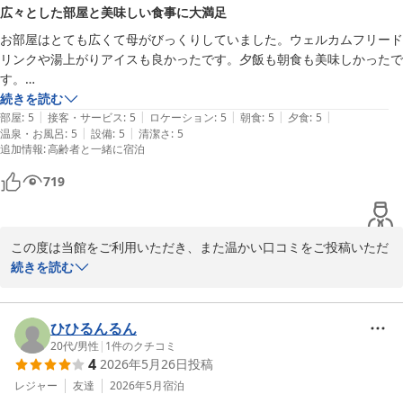
2026-08-03
いただきましたご意見につきましたは調理担当とも共有し、改善の
広々とした部屋と美味しい食事に大満足
参考とさせていただきます。

お部屋はとても広くて母がびっくりしていました。ウェルカムフリード
またのご来館をスタッフ一同心よりお待ちしております。

リンクや湯上がりアイスも良かったです。夕飯も朝食も美味しかったで
す。

ウェルネスの森伊東スタッフ一同
また行きたいです^_^
続きを読む
ウェルネスの森 伊東（共立リゾート）
|
|
|
|
|
部屋
:
5
接客・サービス
:
5
ロケーション
:
5
朝食
:
5
夕食
:
5
2026-06-08
|
|
温泉・お風呂
:
5
設備
:
5
清潔さ
:
5
追加情報
:
高齢者と一緒に宿泊
719
この度は当館をご利用いただき、また温かい口コミをご投稿いただ
き誠にありがとうございます。

続きを読む
お部屋の広さにご満足いただき、お母様にもお喜びいただけたとの
こと、大変嬉しく拝読いたしました。また、ウェルカムフリードリ
ンクや湯上がりアイス、お食事につきましてもお褒めのお言葉をい
ひひるんるん
ただき、スタッフ一同の励みになります。

20代
/
男性
|
1
件のクチコミ
4
2026年5月26日
投稿
「また行きたい」とのお言葉は、私どもにとって何よりの喜びで
す。これからも皆様に快適で思い出に残るご滞在をご提供できるよ
レジャー
友達
2026年5月
宿泊