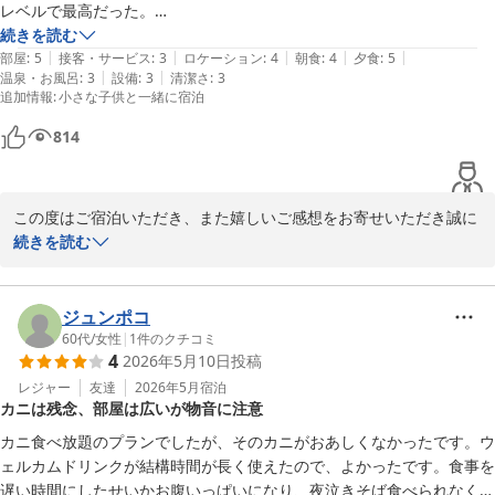
で、万が一お忘れの際もお気軽にご利用くださいませ。

レベルで最高だった。

ご家族皆様に再びお会いできますことを心よりお待ちしておりま
ゆえに部屋から食事会場や、温泉、駐車までが遠い。まぁ広すぎるはゆ
続きを読む
す。

|
|
|
|
|
部屋
:
5
接客・サービス
:
3
ロケーション
:
4
朝食
:
4
夕食
:
5
この度はご投稿いただきありがとうございました。

|
|
温泉・お風呂
:
3
設備
:
3
清潔さ
:
3
追加情報
:
小さな子供と一緒に宿泊
ウェルネスの森伊東　スタッフ一同
814
ウェルネスの森 伊東（共立リゾート）
2026-06-19
この度はご宿泊いただき、また嬉しいご感想をお寄せいただき誠に
ありがとうございます。

続きを読む
お食事につきまして、「想像より数倍美味しかった」とのお言葉を
いただき、大変光栄に存じます。特にステーキやお刺身をお気に召
していただけたご様子が伝わり、料理長をはじめ調理スタッフ一
ジュンポコ
同、何よりの励みとなります。

60代
/
女性
|
1
件のクチコミ
4
2026年5月10日
投稿
また、お部屋の広さについてもご満足いただけたようで嬉しく思い
ます。「どこで寝ようか迷うレベル」とのお言葉から、ご滞在を楽
レジャー
友達
2026年5月
宿泊
カニは残念、部屋は広いが物音に注意
しんでいただけた様子が目に浮かび、思わず笑顔になりました。当
館ならではのゆとりある空間で、非日常のひとときをお過ごしいた
カニ食べ放題のプランでしたが、そのカニがおあしくなかったです。ウ
だけたのであれば幸いでございます。

ェルカムドリンクが結構時間が長く使えたので、よかったです。食事を
一方で、お部屋からお食事会場や大浴場、駐車場までのご移動につ
遅い時間にしたせいかお腹いっぱいになり、夜泣きそば食べられなくて