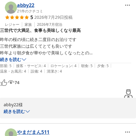
いただいたお言葉を励みにスタッフ一同より良い環境づくりに励ん
abby22
でまいります。

21
件のクチコミ
5
2026年7月29日
投稿
また機会がございましたらお越しいただけますと幸いです。

ウェルネスの森伊東　スタッフ一同
レジャー
家族
2026年7月
宿泊
三世代で大満足、食事も美味しくなり最高
ウェルネスの森 伊東（共立リゾート）
昨年の桜の頃に続き二度目のお泊りです

2026-08-03
三世代家族には広くてとても良いです

昨年より朝夕食が華やかで美味しくなったとの

皆の感想です

続きを読む
|
|
|
|
|
ゲームの貸し出しにも

部屋
:
5
接客・サービス
:
4
ロケーション
:
4
朝食
:
5
夕食
:
5
|
|
温泉・お風呂
:
4
設備
:
4
清潔さ
:
4
みんなで楽しめたし、大満足

又、伺います
74
abby22様

この度は、再度のご来館をありがとうございました。

続きを読む
広さやお食事、ゲーム貸出にご満足いただけたこと大変嬉しく思い
ます。

これからも快適にお過ごしいただけるよう努めてまいります。

やまだまん511