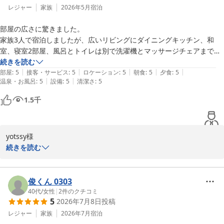
たしました。また、温泉でも日頃のお疲れを癒していただけたよう
レジャー
家族
2026年5月
宿泊
で何よりでございます。

部屋の広さに驚きました。　

家族3人で宿泊しましたが、広いリビングにダイニングキッチン、和
一方で、お食事につきましてはご期待に添う内容をご提供できず、
室、寝室2部屋、風呂とトイレは別で洗濯機とマッサージチェアまであ
残念なお気持ちにさせてしまいましたこと、申し訳ございませんで
りました。

続きを読む
した。いただいたご感想は真摯に受け止め、よりご満足いただける
|
|
|
|
|
敷き布団も何セットかあったので10人くらいでも泊まれる感じでし
部屋
:
5
接客・サービス
:
5
ロケーション
:
5
朝食
:
5
夕食
:
5
お食事をご提供できるよう、今後の改善に活かしてまいります。

|
|
温泉・お風呂
:
5
設備
:
5
清潔さ
:
5
た。

夕食バイキングはステーキ、天ぷら、お刺身は大変美味しかったです。

そのような中でも、「ゆっくりできた」とのお言葉をいただけまし
1.5
千
ただしタラバガニの足は残念な感じでした。唐揚げ、ピザ、フライドポ
たことは、私どもにとりまして大きな励みでございます。これから
テトは冷凍食品っぽい感じでした。

も愛犬とのご旅行がより思い出深いものとなるよう、快適な空間づ
温泉も効能など表示されていましたし、ゆっくりくつろげる温泉でし
くりとサービスの向上に努めてまいります。

yotssy様

た。

続きを読む
また来年あたり行きたいなと考えています。
お客様のまたのお越しを、スタッフ一同心よりお待ち申し上げてお
この度はウェルネスの森伊東にご宿泊いただき、誠にありがとうご
ります。

ざいました。

お部屋の広さや温泉、夕食のステーキや天ぷら・お刺身をお楽しみ
俊くん 0303
ウェルネスの森伊東

いただけたとのことで幸いでございます。

40代
/
女性
|
2
件のクチコミ
スタッフ一同
5
2026年7月8日
投稿
一方でカニの足や一部のお料理が冷凍のように感じられた点につき
ウェルネスの森 伊東（共立リゾート）
ましては、ご期待に沿えず申し訳ございません。

レジャー
家族
2026年7月
宿泊