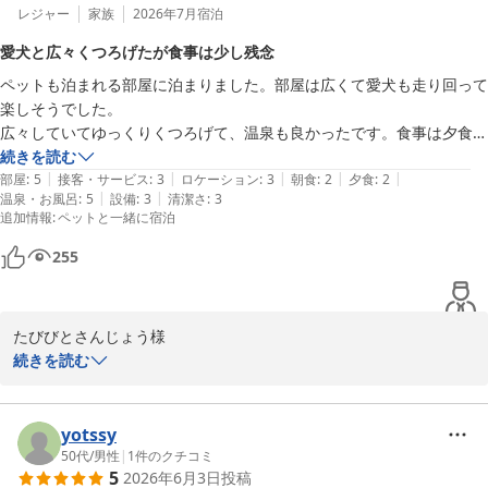
レジャー
家族
2026年7月
宿泊
愛犬と広々くつろげたが食事は少し残念
ペットも泊まれる部屋に泊まりました。部屋は広くて愛犬も走り回って
楽しそうでした。

広々していてゆっくりくつろげて、温泉も良かったです。食事は夕食朝
食ともバイキングでしたが、食事はイマイチでした。けど、金額的にも
続きを読む
|
|
|
|
|
妥当なのかなとも思います。なんとなく、給食を食べているような感覚
部屋
:
5
接客・サービス
:
3
ロケーション
:
3
朝食
:
2
夕食
:
2
|
|
温泉・お風呂
:
5
設備
:
3
清潔さ
:
3
になりました（笑）

追加情報
:
ペットと一緒に宿泊
でも、ゆっくりできたのでよかったです。
255
たびびとさんじょう様

続きを読む
この度はウェルネスの森伊東にご宿泊いただき誠にありがとうござ
いました。

yotssy
大切な愛犬とのご旅行に当館をお選びいただき、お部屋でゆったり
50代
/
男性
|
1
件のクチコミ
5
2026年6月3日
投稿
とした時間をお過ごしいただけたご様子を伺い、大変嬉しく拝読い