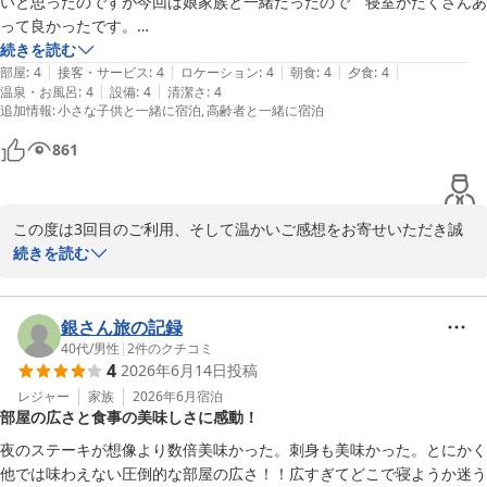
いと思ったのですが今回は娘家族と一緒だったので　寝室がたくさんあ
り快適にお過ごしいただけるよう努めてまいります。

って良かったです。

またご家族皆様でお越しいただける日を、スタッフ一同心よりお待
前回はアジア系の方が多くうるさかったですが今回は外人はいなかった
続きを読む
ちしております。

|
|
|
|
|
ので落ち着いてゆっくりできました。

部屋
:
4
接客・サービス
:
4
ロケーション
:
4
朝食
:
4
夕食
:
4
ウェルネスの森伊東　スタッフ一同
|
|
温泉・お風呂
:
4
設備
:
4
清潔さ
:
4
お料理も美味しかったです。毎回水着を忘れてしまうので次回こそ持っ
追加情報
:
小さな子供と一緒に宿泊
高齢者と一緒に宿泊
ウェルネスの森 伊東（共立リゾート）
861
2026-08-06
この度は3回目のご利用、そして温かいご感想をお寄せいただき誠
にありがとうございます。

続きを読む
今回は娘様ご家族とのご滞在とのことで、お部屋の広さや寝室の多
さがお役に立てたようで大変嬉しく思います。初回とはまた違った
形で快適にお過ごしいただけたとのお言葉を励みに、今後も皆様に
銀さん旅の記録
ゆったりとお寛ぎいただける空間づくりに努めてまいります。

40代
/
男性
|
2
件のクチコミ
4
2026年6月14日
投稿
また、お料理についてもお褒めいただきありがとうございます。調
理長をはじめスタッフにとって大変励みになるお言葉でございま
レジャー
家族
2026年6月
宿泊
部屋の広さと食事の美味しさに感動！
す。

次回はぜひ水着をお持ちいただき、さらに充実したご滞在をお楽し
夜のステーキが想像より数倍美味かった。刺身も美味かった。とにかく
みください。なお、水着は有料でレンタルもご用意しておりますの
他では味わえない圧倒的な部屋の広さ！！広すぎてどこで寝ようか迷う