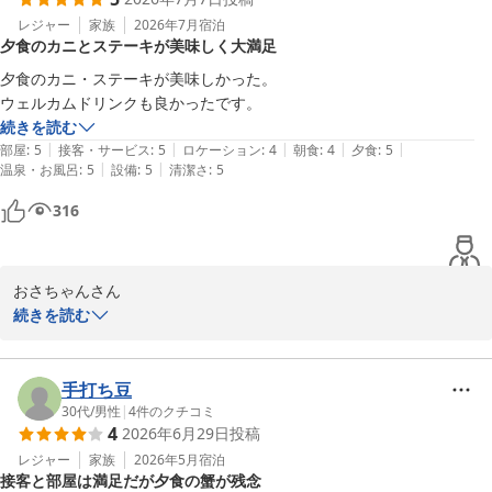
今後とも居心地の良い空間づくりに努めてまいりますので、またお
越しいただければ幸いです。

レジャー
家族
2026年7月
宿泊
夕食のカニとステーキが美味しく大満足
またのご利用を心よりお待ちしております。

夕食のカニ・ステーキが美味しかった。

ウェルネの森伊東　スタッフ一同
ウェルカムドリンクも良かったです。
続きを読む
ウェルネスの森 伊東（共立リゾート）
|
|
|
|
|
部屋
:
5
接客・サービス
:
5
ロケーション
:
4
朝食
:
4
夕食
:
5
2026-07-28
|
|
温泉・お風呂
:
5
設備
:
5
清潔さ
:
5
316
おさちゃんさん

この度は当館をご利用いただきありがとうございました。

続きを読む
夕食のカニやステーキ、ウェルカムドリンクをお楽しみいただけた
とのお言葉、大変ありがたく存じます。

これからもご期待に添えるよう努めてまいりますので、次回もくつ
手打ち豆
ろぎのひとときをお過ごしいただければ幸いです。

30代
/
男性
|
4
件のクチコミ
4
2026年6月29日
投稿
ウェルネスの森伊東スタッフ一同
レジャー
家族
2026年5月
宿泊
ウェルネスの森 伊東（共立リゾート）
接客と部屋は満足だが夕食の蟹が残念