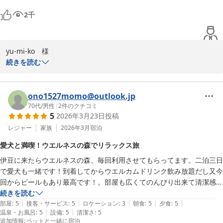
かな？と感じましたが、掃除するタイミングで髪の毛が落ちていても。
2
千
とは思いましたが。主人と、一泊ではなく、連泊したいなぁー！という
くらいリラックスできる空間でした。少し古い所はありますが、お部屋
は綺麗に掃除されてました。リピ確定です。
yu-mi-ko　様

続きを読む
この度はウェルネスの森伊東にご宿泊いただき誠にありがとうござ
いました。

ご滞在中はお部屋の広さや開放感のある空間でゆったりとお寛ぎい
ono1527momo@outlook.jp
ただけたご様子、大変嬉しく拝読いたしました。ご入室時に暖かく
70代
/
男性
|
2
件のクチコミ
5
2026年3月23日
投稿
お迎えできましたことや、お食事につきましてもカニやステーキを
はじめご満足いただけたとのお言葉は、私どもにとりまして何より
レジャー
家族
2026年3月
宿泊
の励みでございます。さらに、スタッフへの温かいお褒めのお言葉
愛犬と満喫！ウエルネスの森でリラックス旅
まで頂戴し、心より御礼申し上げます。

伊豆に来たらウエルネスの森、毎回利用させてもらってます。二泊三日
一方で、清掃状況につきましてご不快な思いをおかけしましたこ
で愛犬も一緒です！到着してからウエルカムドリンク飲み放題だし又今
と、お詫び申し上げます。多くのお客様がご利用になる場所だから
回からビールもあり最高です！。部屋も広くてのんびり出来て清潔感も
こそ、巡回や確認をより丁寧に行うべきであったと感じておりま
あり綺麗でした。（冷蔵庫の大きいのはありがたい。）愛犬も広いから
続きを読む
す。清掃体制や備品の設置も含め、快適にご利用いただける環境づ
|
|
|
|
|
喜んでいました。自分の家みたいにくつろいいたので写真を投稿しまし
部屋
:
5
接客・サービス
:
5
ロケーション
:
3
朝食
:
5
夕食
:
5
くりに努めてまいります。

|
|
温泉・お風呂
:
5
設備
:
5
清潔さ
:
5
た。夕飯も朝食も食べ放題でおいしく満腹になり満足です。スタッフの
次回お越しいただく際にも、より一層ご満足いただける滞在をご提
追加情報
:
ペットと一緒に宿泊