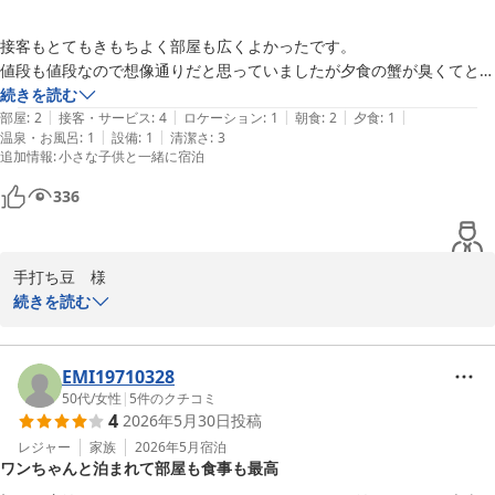
2026-07-16
接客もとてもきもちよく部屋も広くよかったです。

値段も値段なので想像通りだと思っていましたが夕食の蟹が臭くてとて
も食べれたものではなかったです。

続きを読む
|
|
|
|
|
それ以外は概ね満足でした。
部屋
:
2
接客・サービス
:
4
ロケーション
:
1
朝食
:
2
夕食
:
1
|
|
温泉・お風呂
:
1
設備
:
1
清潔さ
:
3
追加情報
:
小さな子供と一緒に宿泊
336
手打ち豆　様

続きを読む
この度は、ウェルネスの森伊東にご宿泊いただき誠にありがとうご
ざいました。また、お忙しい中、貴重なご感想をお寄せいただきま
したことに重ねて御礼申し上げます。

EMI19710328
スタッフの接客や客室の広さについて「気持ちよく過ごせた」との
50代
/
女性
|
5
件のクチコミ
4
2026年5月30日
投稿
お言葉をいただき、大変嬉しく励みになります。

しかしながら、ご夕食時にお出しした蟹に関しまして、大変残念な
レジャー
家族
2026年5月
宿泊
ワンちゃんと泊まれて部屋も食事も最高
思いをさせてしまいましたこと、深くお詫び申し上げます。せっか