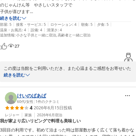
のじゃんけん等　やさしいスタッフで

子供が喜びます

ウェルネスの森 伊東（共立リゾート）
部屋の広さや清潔さ、食事も満足なので室内の段差、エレベーターの狭
続きを読む
2026-05-28
|
|
|
|
|
部屋
:
5
接客・サービス
:
5
ロケーション
:
4
朝食
:
5
夕食
:
5
|
|
温泉・お風呂
:
4
設備
:
4
清潔さ
:
4
追加情報
:
小さな子供と一緒に宿泊
高齢者と一緒に宿泊
27
この度は当館をご利用いただき、また心温まるご感想をお寄せいた
だき誠にありがとうございます。

続きを読む
プールの監視スタッフや浮き輪の貸し出し、縁日やスタッフとのじ
ゃんけんなど、お子様にお楽しみいただけたご様子を大変嬉しく拝
見いたしました。スタッフへの温かいお言葉は、何よりの励みにな
けいのばあば
ります。

60代
/
女性
|
1
件のクチコミ
4
2026年6月15日
投稿
また、お部屋の広さや清潔さ、お食事にもご満足いただけたとのこ
と、安心いたしました。

レジャー
家族
2026年6月
宿泊
我が家より広いリビングで料理も美味しい
一方で、室内の段差やエレベーターの広さにつきましては、ご不便
をおかけする点もある中、ご理解を賜りありがとうございます。す
3回目の利用です。初めて泊まった時は部屋数が多く広くて落ち着かな
ぐに改善が難しい設備面ではございますが、今後もサービス面でよ