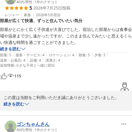
次回のご来館をスタッフ一同心よりお待ち申し上げます。

40代
/
男性
|
1
件のクチコミ
5
2026年7月25日
投稿
ウェルネスの森伊東　スタッフ一同
レジャー
家族
2026年5月
宿泊
ウェルネスの森 伊東（共立リゾート）
部屋が広くて快適、ずっと住んでいたい気分
2026-07-30
部屋がとにかく広く子供達が大喜びでした。宿泊した部屋からは食事会
場や温泉まで少し遠かったですが、このまま住んでみたいと思えるくら
い快適な時間を過ごすことができました。
続きを読む
|
|
|
|
|
部屋
:
5
接客・サービス
:
4
ロケーション
:
4
朝食
:
5
夕食
:
5
|
|
温泉・お風呂
:
4
設備
:
4
清潔さ
:
4
追加情報
:
小さな子供と一緒に宿泊
115
この度は当館をご利用いただき誠にありがとうございました。

お子様が楽しまれ快適にお過ごしいただけたとのことで光栄でござ
続きを読む
います。

一方で移動距離がご負担になった点は恐縮に存じます。

ご感想は今後のサービス改善に役立てさせていただきますので

ゴンちゃんさん
ぜひまたお越しくださいましたら嬉しく存じます。

40代
/
男性
|
1
件のクチコミ