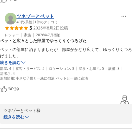
したら幸いです。

またのお越しをスタッフ一同、心よりお待ちしております。

ツネゾーとペット
ウェルネスの森伊東　スタッフ一同
40代
/
男性
|
1
件のクチコミ
5
2026年8月2日
投稿
ウェルネスの森 伊東（共立リゾート）
レジャー
家族
2026年7月
宿泊
2026-05-28
ペットと広々とした部屋でゆっくりくつろげた
ペットの部屋に泊まりましたが、部屋がかなり広くて、ゆっくりくつろ
げました。
続きを読む
|
|
|
|
|
部屋
:
4
接客・サービス
:
5
ロケーション
:
3
温泉・お風呂
:
5
設備
:
3
清潔さ
:
4
追加情報
:
小さな子供と一緒に宿泊
ペットと一緒に宿泊
39
ツネゾーとペット様

この度はご宿泊いただき誠にありがとうございました。

続きを読む
ペットとともにゆったりお過ごしいただけたこと、大変嬉しく思い
ます。
