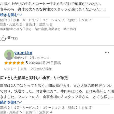
お風呂上がりの牛乳とコーヒー牛乳が品切れで補充がされない。

ウェルネスの森 伊東（共立リゾート）
食事の時、身体の大きめな男性のスタッフが感じ良くなかった。

2026-06-05
部屋は広くて赤ちゃんにはバリアフリーで良かったです。
続きを読む
|
|
|
|
|
部屋
:
3
接客・サービス
:
2
ロケーション
:
3
朝食
:
3
夕食
:
2
|
|
温泉・お風呂
:
3
設備
:
3
清潔さ
:
3
追加情報
:
小さな子供と一緒に宿泊
高齢者と一緒に宿泊
125
yu-mi-ko
60代
/
女性
|
2
件のクチコミ
5
2026年2月25日
投稿
レジャー
家族
2026年2月
宿泊
広々とした部屋と美味しい食事、リピ確定
部屋は2人ではとっても広く、開放感があり、また入室の際暖房もつい
ており、快適でした。お食事はカニ、牛肉をはじめ、どれも美味しく頂
きました。フロントの方、食事会場の方スタッフ皆さん、とても感じの
良い方ばかりでした。唯一、他の方が言ってみえたのが、髪の毛が沢山
続きを読む
|
|
|
|
|
落ちており、年配の方が、何か掃除する道具が置いてあれば、とってあ
部屋
:
5
接客・サービス
:
5
ロケーション
:
3
朝食
:
5
夕食
:
5
|
|
温泉・お風呂
:
5
設備
:
5
清潔さ
:
4
げるのに、、と。私は、沢山の方がドライヤーを使用するので仕方ない