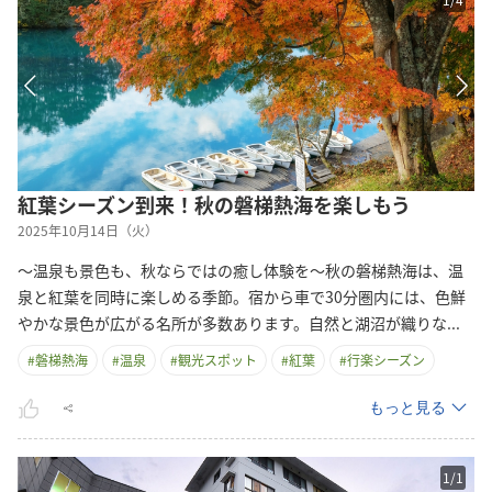
紅葉シーズン到来！秋の磐梯熱海を楽しもう
2025年10月14日（火）
～温泉も景色も、秋ならではの癒し体験を～秋の磐梯熱海は、温
泉と紅葉を同時に楽しめる季節。宿から車で30分圏内には、色鮮
やかな景色が広がる名所が多数あります。自然と湖沼が織り
な
...
#
磐梯熱海
#
温泉
#
観光スポット
#
紅葉
#
行楽シーズン
もっと見る
1
/
1