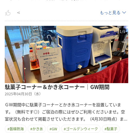
もっと見る
1
/
1
駄菓子コーナー＆かき氷コーナー｜GW期間
2025年04月30日（水）
ＧＷ期間中に駄菓子コーナーとかき氷コーナーを設置していま
す。（無料です◎）ご宿泊の際にはぜひご利用くださいませ。空
室状況も合わせて掲載させていただきます。（4月30日時点）
ま
...
#
磐梯熱海
#
かき氷
#
GW
#
ゴールデンウィーク
#
駄菓子