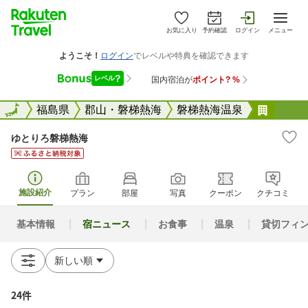
お気に入り
予約確認
ログイン
メニュー
全国
全国
福島県
郡山・磐梯熱海
磐梯熱海温泉
ゆとり
ゆとりろ磐梯熱海
施設紹介
プラン
部屋
写真
クーポン
クチコミ
基本情報
宿ニュース
お食事
温泉
貸切フィ
24件