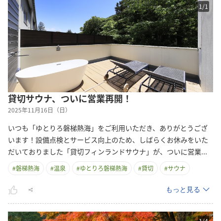
1
/
1
貸切サウナ、ついに営業再開！
2025年11月16日（日）
いつも「ゆとりろ磐梯熱海」をご利用いただき、ありがとうござ
います！設備点検とサービス向上のため、しばらくお休みをいた
だいておりました「貸切フィンランドサウナ」が、ついに営
業
...
#
磐梯熱海
#
温泉
#
ゆとりろ磐梯熱海
#
貸切
#
サウナ
もっと見る
1
/
4