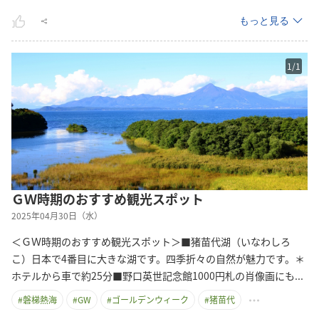
もっと見る
1
/
1
ＧＷ時期のおすすめ観光スポット
2025年04月30日（水）
＜ＧＷ時期のおすすめ観光スポット＞■猪苗代湖（いなわしろ
こ）日本で4番目に大きな湖です。四季折々の自然が魅力です。＊
ホテルから車で約25分■野口英世記念館1000円札の肖像画に
も
...
#
磐梯熱海
#
GW
#
ゴールデンウィーク
#
猪苗代