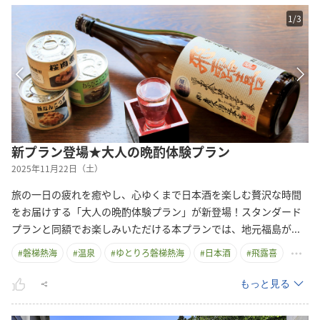
1
/
3
新プラン登場★大人の晩酌体験プラン
2025年11月22日（土）
旅の一日の疲れを癒やし、心ゆくまで日本酒を楽しむ贅沢な時間
をお届けする「大人の晩酌体験プラン」が新登場！スタンダード
プランと同額でお楽しみいただける本プランでは、地元福島
が
...
#
磐梯熱海
#
温泉
#
ゆとりろ磐梯熱海
#
日本酒
#
飛露喜
もっと見る