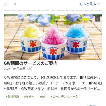
もっと見る
1
/
1
GW期間のサービスのご案内
2025年04月30日（水）
ＧＷ期間につきまして、下記を実施しております。■4月29日～5
月6日・お子様も嬉しい駄菓子コーナー・かき氷コーナー■5月3日
～5月5日・ＧＷ限定プラン 鮑付き＋料理長からの一品サー
ビ
...
#
磐梯熱海
#
かき氷
#
GW
#
ゴールデンウィーク