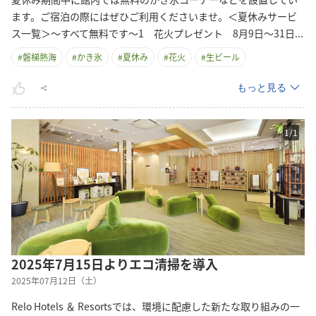
ます。ご宿泊の際にはぜひご利用くださいませ。＜夏休みサービ
ス一覧＞～すべて無料です～1 花火プレゼント 8月9日～31
日
...
#
磐梯熱海
#
かき氷
#
夏休み
#
花火
#
生ビール
もっと見る
1
/
1
2025年7月15日よりエコ清掃を導入
2025年07月12日（土）
Relo Hotels ＆ Resortsでは、環境に配慮した新たな取り組みの一