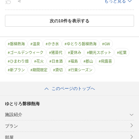
もっと見る
次の
10
件を表示する
#
磐梯熱海
#
温泉
#
かき氷
#
ゆとりろ磐梯熱海
#
GW
#
ゴールデンウィーク
#
猪苗代
#
夏休み
#
観光スポット
#
紅葉
#
ひまわり畑
#
花火
#
日本酒
#
福島
#
郡山
#
飛露喜
#
新プラン
#
期間限定
#
貸切
#
行楽シーズン
このページのトップへ
ゆとりろ磐梯熱海
施設紹介
プラン
部屋