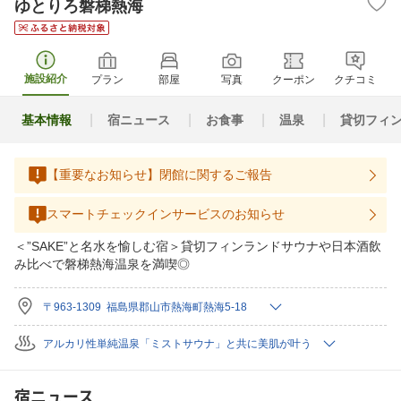
ゆとりろ磐梯熱海
施設紹介
プラン
部屋
写真
クーポン
クチコミ
基本情報
宿ニュース
お食事
温泉
貸切フィ
【重要なお知らせ】閉館に関するご報告
スマートチェックインサービスのお知らせ
＜”SAKE”と名水を愉しむ宿＞貸切フィンランドサウナや日本酒飲
み比べで磐梯熱海温泉を満喫◎
〒963-1309 福島県郡山市熱海町熱海5-18
アルカリ性単純温泉「ミストサウナ」と共に美肌が叶う
宿ニュース