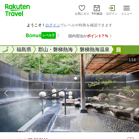
お気に入り
予約確認
ログイン
メニュー
全国
全国
福島県
郡山・磐梯熱海
磐梯熱海温泉
ゆとり
1/16