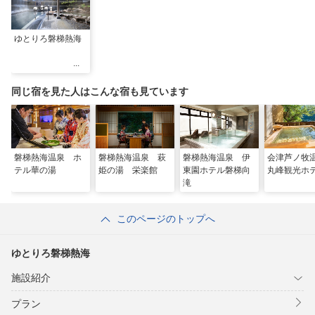
ゆとりろ磐梯熱海
同じ宿を見た人はこんな宿も見ています
磐梯熱海温泉 ホ
磐梯熱海温泉 萩
磐梯熱海温泉 伊
会津芦ノ
テル華の湯
姫の湯 栄楽館
東園ホテル磐梯向
丸峰観光ホ
滝
このページのトップへ
ゆとりろ磐梯熱海
施設紹介
プラン