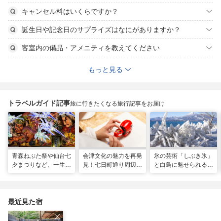
キャンセル料はいくらですか？
誕生日や記念日のサプライズはなにがありますか？
客室内の備品・アメニティを教えてください
もっと見る
トラベルガイド記事
旅に行きたくなる旅行記事をお届け
青森ねぶた祭や仙台七
会津文化の魅力を再発
氷の芸術「しぶき氷」
夕まつりなど、一生に
見！七日町通り周辺の
と白鳥に魅せられる！
一度は行きたい！東北
お散歩コース
冬の猪苗代湖ガイド。
の夏祭り
会津エリアのおすすめ
スポットも
最近見た宿