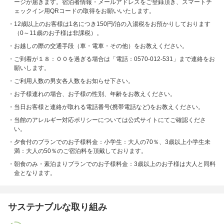
ージが届きます。宿泊者情報・メールアドレスをご登録頂き、スマートチ
ェックイン用QRコードの取得をお願いいたします。
12歳以上のお客様は1名につき150円/泊の入湯税をお預かりしております
（0～11歳のお子様は非課税）。
お越しの際の交通手段（車・電車・その他）をお教えください。
ご到着が１８：００を過ぎる場合は「電話：0570-012-531」まで連絡をお
願いします。
ご利用人数の男女各人数をお知らせ下さい。
お子様連れの場合、お子様の性別、年齢をお教えください。
当日お客様と連絡が取れる電話番号(携帯電話など)をお教えください。
当館のアレルギー対応ポリシーについては公式サイトにてご確認くださ
い。
夕食付のプランでのお子様料金：小学生：大人の70％、3歳以上小学生未
満：大人の50％のご宿泊料を頂戴しております。
朝食のみ・素泊まりプランでのお子様料金：3歳以上のお子様は大人と同料
金となります。
サステナブルな取り組み