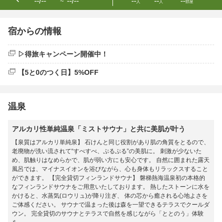
--/--
--/--
--
--
--
〜
人
人
部屋
宿からの情報
▷得旅キャンペーン開催中！
【5と0のつく日】5%OFF
温泉
アルカリ性単純温泉「ミストサウナ」と共に美肌が叶う
【泉質はアルカリ単純泉】 石けんと同じ役割があり肌の角質をとるので、
老廃物が洗い流されて“すべすべ、ぷるぷる”の美肌に。 刺激が少ないた
め、肌触りはなめらかで、肌が弱い方にも安心です。 自然に囲まれた露天
風呂では、マイナスイオンを浴びながら、心も身体もリラックスすること
ができます。 【完全貸切フィンランドサウナ】 磐梯熱海温泉初の本格的
なフィンランドサウナをご用意いたしております。 熱したストーンに水を
かけると、水蒸気(ロウリュ)が降り注ぎ、 体の芯から癒される心地よさを
ご体感ください。 サウナで温まった後は森を一望できるテラスでクールダ
ウン。 完全貸切のサウナとテラスで自然を感じながら「ととのう」体験