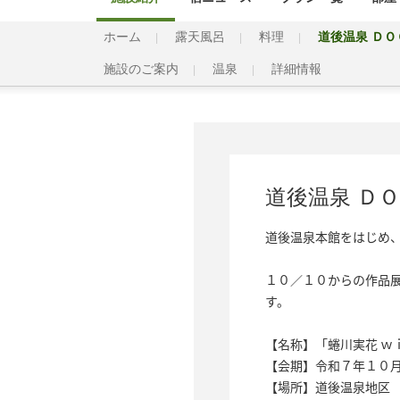
ホーム
露天風呂
料理
道後温泉 Ｄ
施設のご案内
温泉
詳細情報
道後温泉 Ｄ
道後温泉本館をはじめ、
１０／１０からの作品
す。

【名称】「蜷川実花 ｗｉ
【会期】令和７年１０月
【場所】道後温泉地区