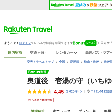
国内宿泊
交通＋宿
レンタカー
高速バス・ツア
楽天トラベルトップ
全国
愛媛県
松山・道後
道後
奥道後 壱湯の守（いち
4.45
(
2,620
件)
〒791-0122
施設紹介
宿ニュース
プラン一覧
部屋