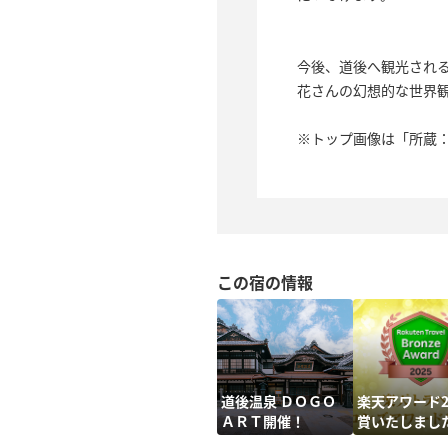
今後、道後へ観光され
花さんの幻想的な世界
※トップ画像は「所蔵
この宿の情報
道後温泉 ＤＯＧＯ
楽天アワード2
ＡＲＴ開催！
賞いたしまし