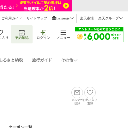
ご利用ガイド
サイトマップ
Language
楽天市場
楽天グループ
に入り
予約確認
ログイン
メニュー
ふるさと納税
旅行ガイド
その他
メルマガ
お気に入り
登録
追加
クーポン一覧