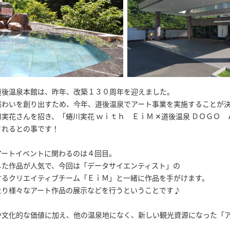
道後温泉本館は、昨年、改築１３０周年を迎えました。
賑わいを創り出すため、今年、道後温泉でアート事業を実施することが
実花さんを招き、「蜷川実花 ｗｉｔｈ ＥｉＭ ✕道後温泉 ＤＯＧＯ
されるとの事です！
アートイベントに関わるのは４回目。
した作品が人気で、今回は「データサイエンティスト」の
するクリエイティブチーム「ＥｉＭ」と一緒に作品を手がけます。
たり様々なアート作品の展示などを行うということです♪
や文化的な価値に加え、他の温泉地になく、新しい観光資源になった「