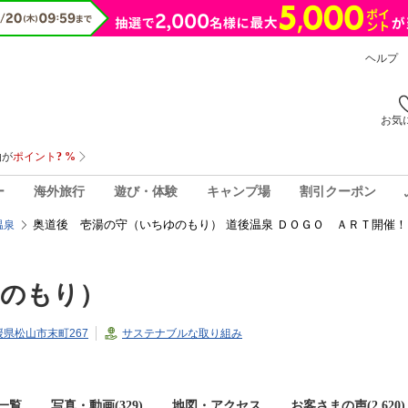
ヘルプ
お気
ー
海外旅行
遊び・体験
キャンプ場
割引クーポン
奥道後 壱湯の守（いちゆのもり） 道後温泉 ＤＯＧＯ ＡＲＴ開催！
温泉
ゆのもり）
愛媛県松山市末町267
サステナブルな取り組み
一覧
写真・動画(329)
地図・アクセス
お客さまの声(
2,620
)