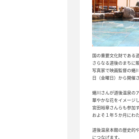
国の重要文化財である
さらなる道後のまちに
写真家で映画監督の蜷川
日（金曜日）から開催
蜷川さんが道後温泉の
華やかな花をイメージ
宮田裕章さんらも参加
およそ１年５か月にわ
道後温泉本館の歴史的
につなげます。