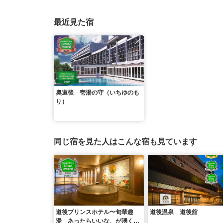
最近見た宿
奥道後 壱湯の守（いちゆのも
り）
同じ宿を見た人はこんな宿も見ています
道後プリンスホテル〜旬華趣
道後温泉 道後舘
湯 あったらいいな、が湧く湯