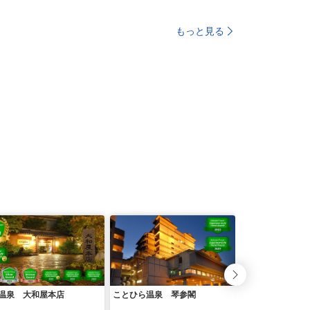
もっと見る
温泉 大和屋本店
ことひら温泉 琴参閣
メルキュール高知
＆スパ