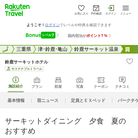
お気に入り
予約確認
ログイン
メニュー
全国
全国
三重県
津･鈴鹿･亀山
鈴鹿サーキット温泉
鈴
鈴鹿サーキットホテル
サステナブルトラベル
施設紹介
プラン
部屋
写真
クーポン
クチコミ
基本情報
宿ニュース
定員とＥＸベッド
パークチ
サーキットダイニング 夕食 夏の
おすすめ