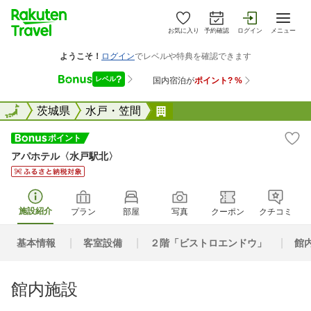
お気に入り
予約確認
ログイン
メニュー
全国
全国
茨城県
水戸・笠間
アパホテル〈水戸駅北〉
アパホテル〈水戸駅北〉
施設紹介
プラン
部屋
写真
クーポン
クチコミ
基本情報
客室設備
２階「ビストロエンドウ」
館
館内施設