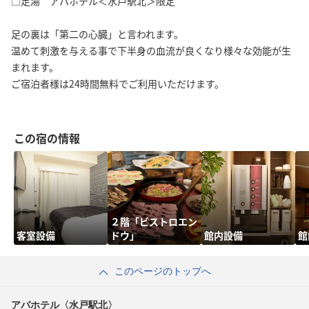
□足湯 アパホテル＜水戸駅北＞限定
足の裏は「第二の心臓」と言われます。
温めて刺激を与える事で下半身の血流が良くなり様々な効能が生
まれます。
ご宿泊者様は24時間無料でご利用いただけます。
この宿の情報
２階「ビストロエン
客室設備
ドウ」
館内設備
館
このページのトップへ
アパホテル〈水戸駅北〉