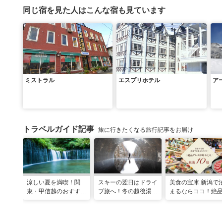
同じ宿を見た人はこんな宿も見ています
ミストラル
エスプリホテル
ア
トラベルガイド記事
旅に行きたくなる旅行記事をお届け
涼しい夏を満喫！関
スキーの翌日はドライ
美食の宝庫 新潟で
東・甲信越のおすすめ
ブ旅へ！冬の越後湯沢
まるならココ！絶
避暑地14選
周辺観光モデルコース
ルメが味わえる厳
10宿