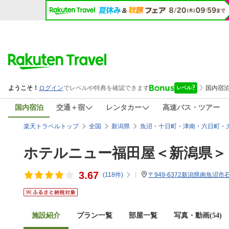
国内宿泊
交通＋宿
レンタカー
高速バス・ツアー
楽天トラベルトップ
全国
新潟県
魚沼・十日町・津南・六日町・
ホテルニュー福田屋＜新潟県＞
3.67
(
118
件)
〒949-6372新潟県南魚沼市石
施設紹介
プラン一覧
部屋一覧
写真・動画(54)