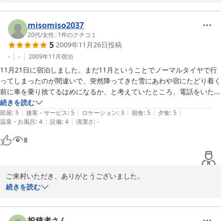
お楽しみいただけて大変うれしく思います。

冬は白銀の森に満天の星空．．春とは違った風景をお楽しみいただ
けます。

misomiso2037
また皆様でお越しください。お待ちしております。

20代
/
女性
|
1
件のクチコミ
5
2009年11月26日
投稿
どんぐり村
-
-
2009年11月
宿泊
11月21日に宿泊しました。まだ11月ということでノーマルタイヤで行
2010-05-24
ってしまったのが間違いで、突然降ってきた雪にあわや宿にたどり着く
前に車を乗り捨てるはめになるか、と考えていたところ、電話をいただ
き、途中まで迎えにきていただいて車も近くのホテルに止めていただけ
続きを読む
|
|
|
|
|
るよう交渉していただけたことにとても感動しました。おかげさまで無
部屋
:
5
接客・サービス
:
5
ロケーション
:
3
朝食
:
5
夕食
:
5
|
|
温泉・お風呂
:
4
設備
:
4
清潔さ
:
-
事翌日も、車で観光ができました。

もちろん食事もとてもおいしかったです。信州牛もおいしかったです
8
が、朝食も手がこんでいました。

何年ぶりかの家族旅行でいい思い出が残せました。ありがとうございま
した。
ご来村いただき、ありがとうございました。

11月は時々雪が降る日もあるのですが、たまたま重なってしまいご
続きを読む
不便をお掛けしたことと思います。

そのような中、皆様にお喜びいただけ大変うれしく思います。

斑尾高原、周辺の観光地も四季によりさまざまな見所、遊びがござ
投稿者さん