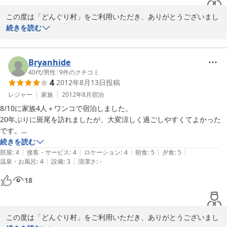
初めての子連れロッジ宿泊がこんなに良い所だったのでもう他を探す気
施設の方も、夕食のご飯の残りを焼きおにぎり用に握ってくれたり、ペ
この度は「どんぐり村」をご利用いただき、ありがとうございまし
ット同伴で楽しめる近隣施設を教えてくれたりと大変親切でした。あり
た。

続きを読む
がとうございます。

今年は、8月後半も残暑が厳しく、日中は日なたでは暑い日も多か
また、利用させて頂きたいです。
ったのですが、当日も含め夕方からは、過ごしやすい気温や風が吹
いております。

Bryanhide
40代
/
男性
|
9
件のクチコミ
4
2012年8月13日
投稿
お食事もご満足いただけ、大変うれしく思います。お天気も良かっ
たので、外で気持ちのよいお食事になったことと思います。

レジャー
家族
2012年8月
宿泊
8/10に家族4人＋ワンコで宿泊しました。

冬のシーズンも斑尾へ、昔お越しになられたことがあるとのことで
20年ぶりに斑尾を訪れましたが、大変涼しく過ごしやすくてよかった
すが、冬の道路も、以前に比べ通行しやすくなりました。

です。

宿の方やスタッフの皆さんがとても親切で、気さくに声をかけていただ
続きを読む
またのお越しをお待ちしております。
|
|
|
|
|
き滞在中は楽しく過ごすことができました。ありがとうございました。

部屋
:
4
接客・サービス
:
4
ロケーション
:
4
朝食
:
5
夕食
:
5
|
|
温泉・お風呂
:
4
設備
:
3
清潔さ
:
-
お風呂も広く綺麗で貸切でしたのでよかったです。

2012-08-27
食事は天気が良かったので屋外で食べました。ボリュームたっぷりで、
18
肉質もよく

こちらも満足しました。

あと、お米がとてもおいしかったです。

この度は「どんぐり村」をご利用いただき、ありがとうございまし
部屋はきれいで、ロフトもあり過ごしやすかったです。
