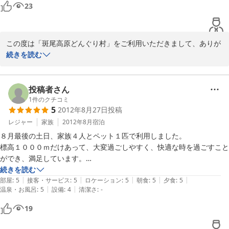
信州食材の中で一番驚いたのはとうもろこしの甘さ！子供も『りんごみ
23
た〜い！』と言うほど甘くて美味しいとうもろこしでした。普段は半分
も食べたらもういらないと食べないのに、ここのとうもろこしは１本分
ペロリとあっという間に食べてました。

この度は「斑尾高原どんぐり村」をご利用いただきまして、ありが
勿論お肉も申し分なく美味しくそれでお腹が一杯になったようで、白米
とうございました。

続きを読む
が進まず････。

どんぐり村でのご滞在をお楽しみいただけ、私どもも大変うれしく
宿の方が焼きオニギリにどうぞ。とオニギリにしてくれたら何とか１個
思います。

食べてくれました。

トウモロコシは斑尾高原の麓「信濃町」産を使用しております。

投稿者さん
朝食は和食で、子供達は焼き鮭。大好物なのでこれまたペロリと食べて
トウモロコシの町でもあり、毎年夏には美味しいお野菜を提供させ
1
件のクチコミ
ました(^^;

5
2012年8月27日
投稿
ていただいております。

お風呂は一番だったためか、子供たちにしてみたらお湯が熱かったよう
この度はご利用いただき、ありがとうございました。

レジャー
家族
2012年8月
宿泊
で慌しい入浴となりました。脱衣所がもう少しだけ広いと言うことなし
また北信濃方面へご旅行の際は、どんぐり村へお越しください。
ですが、それでもこう言った施設にしてみれば予約制でも貸し切りでお
８月最後の土日、家族４人とペット１匹で利用しました。

風呂に入れるのは嬉しいです。

標高１０００ｍだけあって、大変過ごしやすく、快適な時を過ごすこと
2013-08-19
ができ、満足しています。

独身時代はそれこそ毎週末のように新潟・長野のスキー場へ足を運んで
特に夕食のご飯がおいしかった。信州飯山のお米と地元の水が良いんで
続きを読む
|
|
|
|
|
いたのですが

しょうね。

部屋
:
5
接客・サービス
:
5
ロケーション
:
5
朝食
:
5
夕食
:
5
|
|
温泉・お風呂
:
5
設備
:
4
清潔さ
:
-
夏山は初めての事で、子供もまだ乳児がいるので無理せず軽い観光だけ
これだけおいしいご飯は旅先ではなかなか巡り会ったことないです。

で終わらせたのですが（子供はタングラムでのスーパーボブスレーに大
ＢＢＱも、飛騨牛と信州地鶏がうまかったな。

19
満足でしたが^^;）

利用したロッジはとてもきれいでしたし、お風呂もよかった。大満足で
次の機会があれば色々と遊びにチャレンジしたいです。

す。
