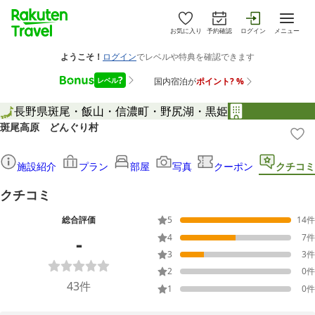
お気に入り
予約確認
ログイン
メニュー
長野県
斑尾・飯山・信濃町・野尻湖・黒姫
斑尾高原 どんぐり村
施設紹介
プラン
部屋
写真
クーポン
クチコミ
クチコミ
総合評価
5
14
件
-
4
7
件
3
3
件
2
0
件
43
件
1
0
件