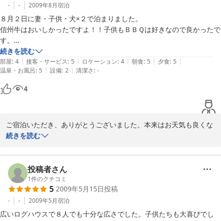
-
-
2009年8月
宿泊
2009-10-26
８月２日に妻・子供・犬×２で泊まりました。

信州牛はおいしかったですよ！！子供もＢＢＱは好きなので良かったで
す。

自動販売機は種類があまりないので、途中で買っていったほうがいいで
続きを読む
|
|
|
|
|
すよ！！部屋の冷蔵庫も２ドアでそこそこ入りますよ。
部屋
:
4
接客・サービス
:
5
ロケーション
:
4
朝食
:
5
夕食
:
5
|
|
温泉・お風呂
:
5
設備
:
2
清潔さ
:
-
4
ご宿泊いただき、ありがとうございました。本来はお天気も良くな
り、夏らしい気候になる季節ですが、今年は少し肌寒い気温になり
続きを読む
ました。バーベキューも外で食べると、また違ったおいしさをお楽
しみいただけたと思います。

またのご利用をお待ちしております。
投稿者さん
1
件のクチコミ
2009-08-04
5
2009年5月15日
投稿
-
-
2009年5月
宿泊
広いログハウスで８人でも十分な広さでした。子供たちも大喜びでし