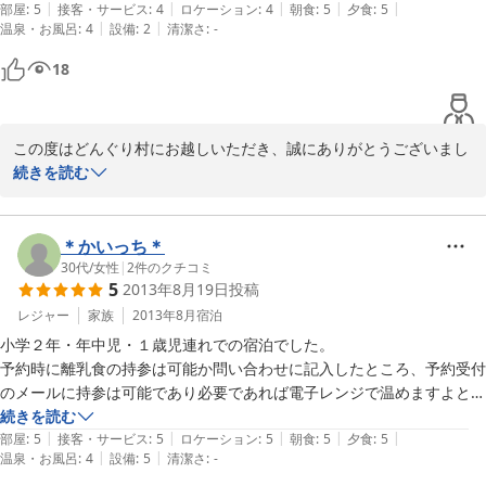
|
|
|
|
|
愛犬連れの旅行や、キャンプをされる方にはお勧めできる宿だと思いま
部屋
:
5
接客・サービス
:
4
ロケーション
:
4
朝食
:
5
夕食
:
5
|
|
温泉・お風呂
:
4
設備
:
2
清潔さ
:
-
す。
18
この度はどんぐり村にお越しいただき、誠にありがとうございまし
た。

続きを読む
また、温かいお褒めのお言葉、大変うれしく思います。

ゴールデンウィーク明けから、貸切風呂のリニューアル工事を始め
ました。

＊かいっち＊
より快適にお過ごしいただけるよう、今後も努めてまいりますの
30代
/
女性
|
2
件のクチコミ
5
2013年8月19日
投稿
で、是非またワンちゃん含めご家族の皆さまでお越しください。
レジャー
家族
2013年8月
宿泊
2014-05-08
小学２年・年中児・１歳児連れでの宿泊でした。

予約時に離乳食の持参は可能か問い合わせに記入したところ、予約受付
のメールに持参は可能であり必要であれば電子レンジで温めますよとの
温かいお返事を頂きました。

続きを読む
|
|
|
|
|
食事は『山の食堂』で希望したところ簡易タイプのベビーチェアが用意
部屋
:
5
接客・サービス
:
5
ロケーション
:
5
朝食
:
5
夕食
:
5
|
|
温泉・お風呂
:
4
設備
:
5
清潔さ
:
-
されていてありがたく使わせて頂きましたm(_ _)m
