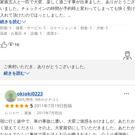
またのお越しを、お待ちしております。
家族五人と一匹で大変、楽しく過ごす事が出来ました。ありがとうござ
いました。チェックインの時間が予約時と変わってしまっても快く受け
2011-08-25
入れて頂けたのでほっとしました。

部屋も広々としていて清潔感があり、木の香りが心地好く心身共にリフ
続きを読む
|
|
|
|
|
レッシュ出来ました。お風呂も貸し切りなので家族でゆっくり入れ満足
部屋
:
5
接客・サービス
:
5
ロケーション
:
4
朝食
:
5
夕食
:
5
|
|
温泉・お風呂
:
4
設備
:
5
清潔さ
:
-
でした。脱衣所にもちょっとした扇風機があるといいなと思いました。

何と言っても食事ですが夕食のバーベキューはボリュームがあり大変美
16
味しかったです、食べ盛りの小学生がいるので足りないのではと心配し
てましたが十分足り大満足です、朝食は和食でしたが茶わん蒸しやお味
噌汁が美味しくて本当に良かったです。

ご来村いただき、ありがとうございました。

ぜひまた泊まりに行きたいと思います。有難うございました。

また、ご投稿いただき、ありがとうございます。

続きを読む
ごゆっくりお過ごしいただけ、私どもも、大変うれしく思います。

脱衣所の扇風機の件、ご指摘ありがとうございます。今後検討させ
ていただき、よりご利用いただきやすいよう改善してまいりたいと
okioki0223
【ご利用の宿泊プラン】

思います。

50代
/
男性
|
9
件のクチコミ
【夏得】信州食材の炭火焼きプラン

5
2011年7月19日
投稿
ご夕食も、元気なお子様にたくさんお召し上がりいただけ、よかっ
貸別荘タイプのファミリーロッジ♪大型タイプ●全室禁煙●
たです。

レジャー
家族
2011年7月
宿泊
炭火焼きの内容も、さらにメニュー、内容とも充実させていく予定
宿に行く途中で、車の事故に遭い、大変ご迷惑をかけましが、あたたか
です。

く迎えてくださり、その上、大変親切にしていただきました。あたたか
また、ご家族皆様でお越しください。お待ちしております。
なおもてなしに事故で落ち込んだ心が癒されました。心より感謝申し上