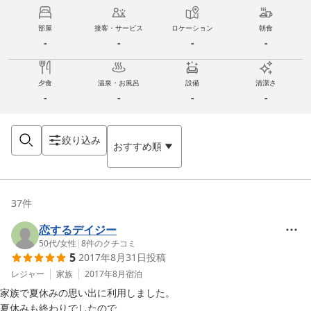
部屋
接客・サービス
ロケーション
朝食
-
-
-
-
夕食
温泉・お風呂
設備
清潔さ
-
-
-
-
絞り込み
おすすめ順
37
件
恋するデイジー
50代
/
女性
|
8
件のクチコミ
5
2017年8月31日
投稿
レジャー
家族
2017年8月
宿泊
家族で夏休みの思い出に利用しました。

夏休みも終わりでしたので
