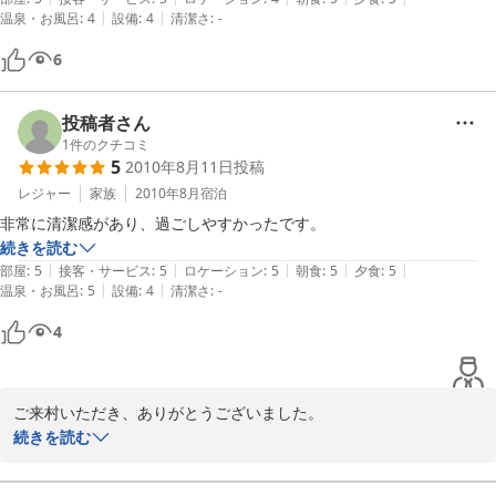
|
|
温泉・お風呂
:
4
設備
:
4
清潔さ
:
-
6
投稿者さん
1
件のクチコミ
5
2010年8月11日
投稿
レジャー
家族
2010年8月
宿泊
非常に清潔感があり、過ごしやすかったです。
続きを読む
|
|
|
|
|
部屋
:
5
接客・サービス
:
5
ロケーション
:
5
朝食
:
5
夕食
:
5
|
|
温泉・お風呂
:
5
設備
:
4
清潔さ
:
-
4
ご来村いただき、ありがとうございました。

ご満足いただけて、大変うれしく思います。

続きを読む
斑尾高原の夏のレジャーはラフティングなど他にも種類があり、お
楽しみいただけると思います。
