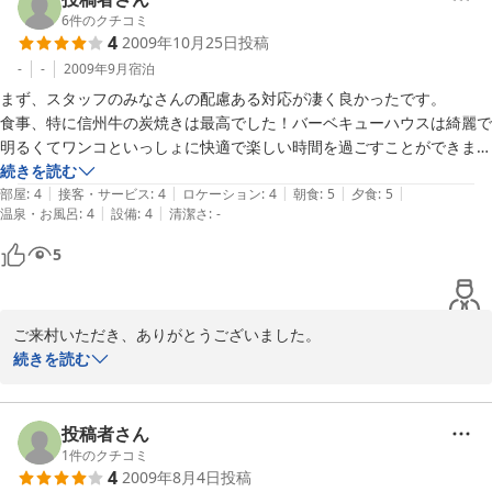
います。

6
件のクチコミ
4
2009年10月25日
投稿
またのお越しをお待ちしております。
-
-
2009年9月
宿泊
2009-11-25
まず、スタッフのみなさんの配慮ある対応が凄く良かったです。

食事、特に信州牛の炭焼きは最高でした！バーベキューハウスは綺麗で
明るくてワンコといっしょに快適で楽しい時間を過ごすことができまし
た。

続きを読む
|
|
|
|
|
ロッジ自体も非常に広々していてゲージもありペット連れにも嬉しい内
部屋
:
4
接客・サービス
:
4
ロケーション
:
4
朝食
:
5
夕食
:
5
|
|
温泉・お風呂
:
4
設備
:
4
清潔さ
:
-
容でした。変な臭いなども皆無で凄く良かったです。

お風呂は時間予約制でしたが、スタッフの方がしっかり前後の管理をし
5
てくれているので、非常に快適でした。

他のロッジの先入観があったのですが、比較にならないくらい快適でし
た！

ご来村いただき、ありがとうございました。

ぜひ、来年の夏とかにも利用したいです！
ご満足いただけて、大変うれしく思っております。

続きを読む
どんぐり村の夏は麓に比べて約5度ほど、涼しいので、快適に過ご
していただけるかと思います。またこれからのウィンターシーズン
はスキー場も近いため雪を楽しむにはもってこいの時期です。

投稿者さん
ぜひ、どんぐり村で山の四季をお楽しみください。

1
件のクチコミ
4
2009年8月4日
投稿
またのお越しをを、心よりお待ちしております。