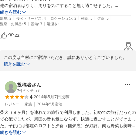
他の宿泊者はなく、周りを気にすること無く過ごせました。

続きを読む
|
|
|
|
|
庭でBBQはお肉も野菜もボリュームがあり、お腹一杯になりました。

部屋
:
3
接客・サービス
:
4
ロケーション
:
3
朝食
:
5
夕食
:
5
|
|
温泉・お風呂
:
5
設備
:
3
清潔さ
:
-
白ご飯が美味しく、おかわりしたのですが、それでも食べきれず勿体無
いことをしました。

22
村内の貸し切り風呂は広くて洗い場も２つあり、気持ちよく入れまし
た。

この度は当村にご宿泊いただき、誠にありがとうございました。

また、夕食や貸切風呂をお褒めいただき、重ねて御礼申し上げま
続きを読む
日がくれると辺りは真っ暗で静かすぎて少し怖かったです。

す。

今度はもう少し早いシーズンに訪れたいと思います。
夏休みも終わりの時期ということもあり、日没も早く少し肌寒く感
じられたかと思います。

投稿者さん
季節によって四季折々の風景などお楽しみいただける施設でござい
7
件のクチコミ
4
2014年5月7日
投稿
ますので、是非また皆さまでお越しください。

スタッフ一同心よりお待ち申し上げております。
レジャー
家族
2014年5月
宿泊
柴犬（８ヶ月）を連れての旅行で利用しました。初めての旅行だったの
2017-09-02
で心配でしたが、周囲の音も気にならず、快適に過ごすことができまし
た。子供には部屋のロフトと夕食（囲炉裏）が好評。肉も野菜も美味し
かったです。貸切風呂は大きく、疲れを癒すことができました。

続きを読む