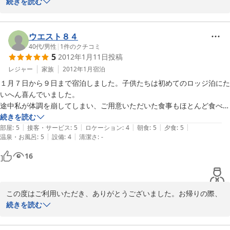
た。

続きを読む
改善点を上げるとすると、お部屋にコップと布巾があるとよかったで
当日は、天候もよく、楽しくお過ごしいただけて、スタッフも大変
す。

喜んでおります。

自炊する方が多いためか、部屋の中にコップが置いていなく、洗面する
コップや、布巾の件、ご指摘ありがとうございます。今後の改善点
ウエスト８４
のにも少し困ります。

として、より良くお過ごしいただける環境を作っていきたいと思い
40代
/
男性
|
1
件のクチコミ
また行ってみたいと思える宿でした。

5
2012年1月11日
投稿
ます。

また、長野県、斑尾高原へお越しの際、お立ち寄りください。
レジャー
家族
2012年1月
宿泊
１月７日から９日まで宿泊しました。子供たちは初めてのロッジ泊にた
2012-08-13
いへん喜んでいました。

途中私が体調を崩してしまい、ご用意いただいた食事もほとんど食べれ
ない状態(残念・・・）でしたが、スタッフのみなさんが親切にご対応
続きを読む
|
|
|
|
|
いただき、ゆっくり部屋で休むことができました。

部屋
:
5
接客・サービス
:
5
ロケーション
:
4
朝食
:
5
夕食
:
5
|
|
温泉・お風呂
:
5
設備
:
4
清潔さ
:
-
ご心配いただいた帰りも何とか家路につくことができました。ありがと
うございました。

16
子どもたちも是非もう一度泊まりたいと言っています。今度はこだわり
のおすすめメニューを思う存分食べたいですね。
この度はご利用いただき、ありがとうございました。お帰りの際、
心配しておりましたが、無事ご帰宅されたとのこと、安心いたしま
続きを読む
した。ご家族の方にもお喜びいただけ、大変うれしく思います。ご
滞在中、体調を崩されたことは残念でしたが、また機会がございま