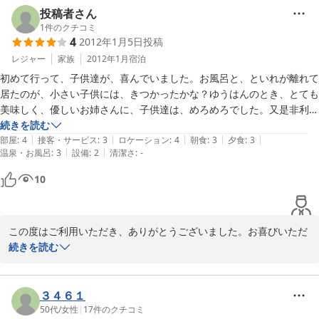
したらお立ち寄りください。プランもより充実させて、お待ちして
投稿者さん
おります。
1
件のクチコミ
4
2012年1月5日
投稿
2012-01-12
レジャー
家族
2012年1月
宿泊
初めて行って、子供達が、喜んでいました。お風呂と、といれが離れて
居たのが、小さい子供には、きつかったかな？ゆうはんのとき、とても
美味しく、優しいお姉さんに、子供達は、めろめろでした。又是非利用
したいです。

続きを読む
|
|
|
|
|
部屋
:
4
接客・サービス
:
3
ロケーション
:
4
朝食
:
3
夕食
:
3
|
|
温泉・お風呂
:
3
設備
:
2
清潔さ
:
-
10
この度はご利用いただき、ありがとうございました。お喜びいただ
け、大変うれしく思います。2日目は天候も荒れてしまいました
続きを読む
が、また別の季節でもご利用ください。
2012-01-09
３４６１
50代
/
女性
|
17
件のクチコミ