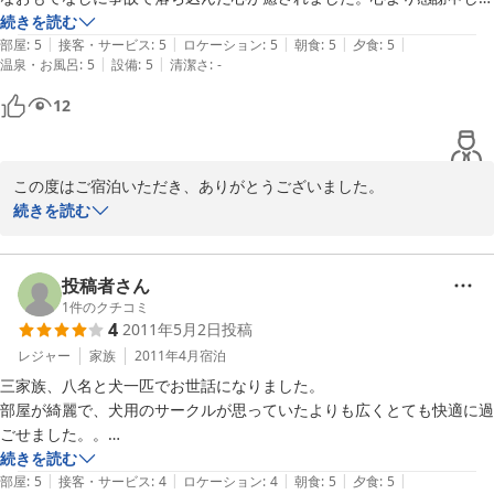
げます。

続きを読む
2011-08-04
|
|
|
|
|
設備もログハウスに子どもたちは大喜びでした。料理もおいしく、大変
部屋
:
5
接客・サービス
:
5
ロケーション
:
5
朝食
:
5
夕食
:
5
|
|
温泉・お風呂
:
5
設備
:
5
清潔さ
:
-
満足できました。事故車の引き取りが数日かかるためしばらく置いても
らえないかとお願いしても、快く引き受けてくださり本当に助かりまし
12
た。旅先でトラブルにあったとき、親切にされると人の温かさが身に沁
みました。このたびは本当に有難うございました。
この度はご宿泊いただき、ありがとうございました。

大変な事故でしたが、お怪我などもなくご無事で安堵しておりまし
続きを読む
た。

また、お部屋は先月リニューアルし、一新されましたが、お子様に
もお喜びいただけ、大変うれしく思います。

投稿者さん
また、斑尾高原へお越しの際はぜひともお立ち寄りください。

1
件のクチコミ
4
2011年5月2日
投稿
お待ちしております。
レジャー
家族
2011年4月
宿泊
2011-07-20
三家族、八名と犬一匹でお世話になりました。

部屋が綺麗で、犬用のサークルが思っていたよりも広くとても快適に過
ごせました。。

夕飯のお肉、とても美味しかったです。

続きを読む
|
|
|
|
|
朝食が和食でどれも美味しくてとても良かったです。

部屋
:
5
接客・サービス
:
4
ロケーション
:
4
朝食
:
5
夕食
:
5