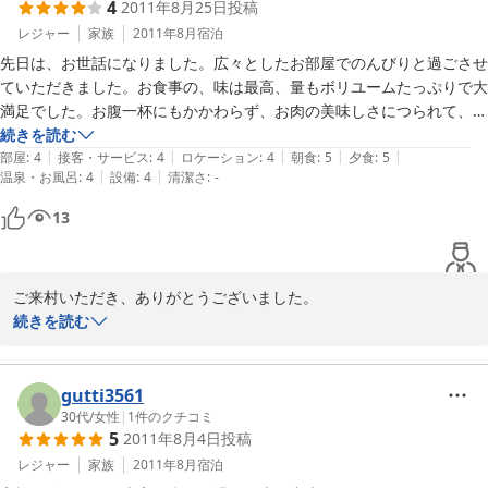
4
2011年8月25日
投稿
レジャー
家族
2011年8月
宿泊
先日は、お世話になりました。広々としたお部屋でのんびりと過ごさせ
ていただきました。お食事の、味は最高、量もボリユームたっぷりで大
満足でした。お腹一杯にもかかわらず、お肉の美味しさにつられて、追
加までしてしまいました。

続きを読む
|
|
|
|
|
肌寒い程の気温であいにくの天候でしたが、愛犬共々リフレッシュさせ
部屋
:
4
接客・サービス
:
4
ロケーション
:
4
朝食
:
5
夕食
:
5
|
|
温泉・お風呂
:
4
設備
:
4
清潔さ
:
-
ていただくことが出来ました。有難うございました。

13
ご来村いただき、ありがとうございました。

お盆過ぎより、斑尾高原は急に秋が来たような気温となり、驚かれ
続きを読む
たことと思います。

お食事の件、ありがとうございます。

種類なども少しずつですが、これからもおいしい食材をご提供して
gutti3561
いきたいと思います。

30代
/
女性
|
1
件のクチコミ
5
2011年8月4日
投稿
ドライヤーの件、ご指摘ありがとうございます。

今後検討、改善させていただきます。

レジャー
家族
2011年8月
宿泊