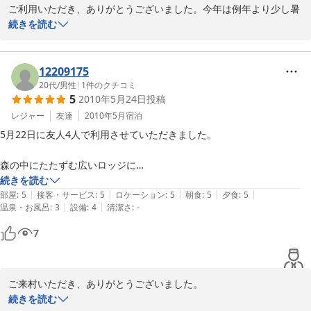
ご利用いただき、ありがとうございました。今年は例年より少し暑
い日もありましたが、心地よくお過ごしいただけたようで、大変う
続きを読む
れしく思います。ペットとの旅行を快適にしていただけるようロッ
ジや食堂など清潔に、お客様のご利用しやすい施設にしてまいりた
いと思います。このたびはご宿泊いただき、ありがとうございまし
12209175
た。
20代
/
男性
|
1
件のクチコミ
5
2010年5月24日
投稿
2010-08-19
レジャー
友達
2010年5月
宿泊
5月22日に友人4人で利用させていただきました。

森の中にたたずむ広いロッジに

おいしいお食事。

続きを読む
|
|
|
|
|
室内もしっかりと手入れがされておりきれいで

部屋
:
5
接客・サービス
:
5
ロケーション
:
5
朝食
:
5
夕食
:
5
|
|
温泉・お風呂
:
3
設備
:
4
清潔さ
:
-
過ごしやすかったです。

7
ロッジの方も非常に親切で、楽しく過ごすことができました。

次回は冬、満点の星空が見えるときに行きたいです！

ご来村いただき、ありがとうございました。

ありがとうございました。
この時期は新緑が大変きれいな時期です。土曜日はお天気もよく、
続きを読む