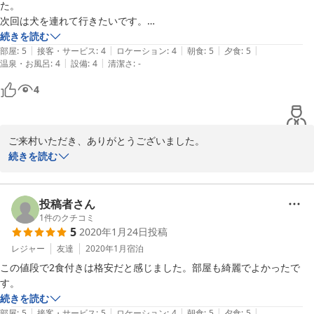
た。

次回は犬を連れて行きたいです。

続きを読む
|
|
|
|
|
【ご利用の宿泊プラン】

部屋
:
5
接客・サービス
:
4
ロケーション
:
4
朝食
:
5
夕食
:
5
|
|
温泉・お風呂
:
4
設備
:
4
清潔さ
:
-
【ポイント10倍】りんごで育った「信州牛」炭焼きプランl

貸別荘タイプのファミリーロッジ。大人数用♪禁煙ルーム
4
ご来村いただき、ありがとうございました。

お喜びいただき、大変うれしく思います。

続きを読む
またのお越しをお待ちしております。
2009-05-16
投稿者さん
1
件のクチコミ
5
2020年1月24日
投稿
レジャー
友達
2020年1月
宿泊
この値段で2食付きは格安だと感じました。部屋も綺麗でよかったで
す。
続きを読む
|
|
|
|
|
部屋
:
5
接客・サービス
:
5
ロケーション
:
4
朝食
:
5
夕食
:
5