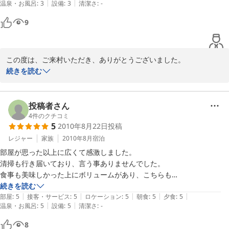
|
|
温泉・お風呂
:
3
設備
:
3
清潔さ
:
-
ただ、お風呂が予約制で貸し切りなので、

少し慌ただしかったかな・・という感じです。

9
また行きたいな〜と思わせてくれた所でした。
この度は、ご来村いただき、ありがとうございました。

お部屋やお食事などご満足いただけ、大変うれしく思います。

続きを読む
また、貸切風呂については、ご不便をお掛けいたしましたこと、お
詫び申し上げます。

お天気がいいと、どんぐり村内にペットと遊べる広場や、周辺の散
投稿者さん
歩コースなどもご利用いただけますので、次回はぜひワンちゃんと
4
件のクチコミ
5
2010年8月22日
投稿
思い切り遊んで頂きたいと思います。

夏のシーズンの斑尾高原は、涼しい高原の風が吹き、冷房の要らな
レジャー
家族
2010年8月
宿泊
い涼しさの中、のんびりとお過ごしいただける季節になります。

部屋が思った以上に広くて感激しました。

またのご来村をお待ちしております。
清掃も行き届いており、言う事ありませんでした。

食事も美味しかった上にボリュームがあり、こちらも

2011-05-02
大変良かったです。

続きを読む
|
|
|
|
|
ついでに、事前予約して、昼に石釜ピザを焼いたのですが

部屋
:
5
接客・サービス
:
5
ロケーション
:
5
朝食
:
5
夕食
:
5
|
|
温泉・お風呂
:
5
設備
:
5
清潔さ
:
-
こちらも楽しくできて、今年の夏は充実しました。

是非またリピートしたいと思います。
8