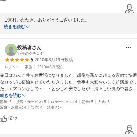
ご来村いただき、ありがとうございました。

ご満足いただけて、スタッフ一同大変うれしく思います。ペットと
続きを読む
お泊りいただけるお部屋も、気持ちよくお過ごしいただけるよう清
潔にしてまいりたいと思います。今後、石窯でピザ焼きやパン焼き
体験など、気軽にアウトドアをお楽しみいただけるメニューをさら
投稿者さん
に増やしていく予定です。またのご来村を心よりお待ちしておりま
17
件のクチコミ
5
2010年8月19日
投稿
す。
レジャー
家族
2010年8月
宿泊
2010-08-22
先日はわんこ共々お世話になりました。想像を遥かに超える素敵で快適
なロッジに宿泊させていただきました。食事も大変おいしく超満足でし
た。エアコンなしで・・・と少し不安でしたが、清々しい風の中暑さを
感じることなく快適な時間を過ごさせていただきました。また、是非と
続きを読む
|
|
|
|
|
も利用させていただきたいです。
部屋
:
5
接客・サービス
:
5
ロケーション
:
4
朝食
:
5
夕食
:
5
|
|
温泉・お風呂
:
4
設備
:
4
清潔さ
:
-
7