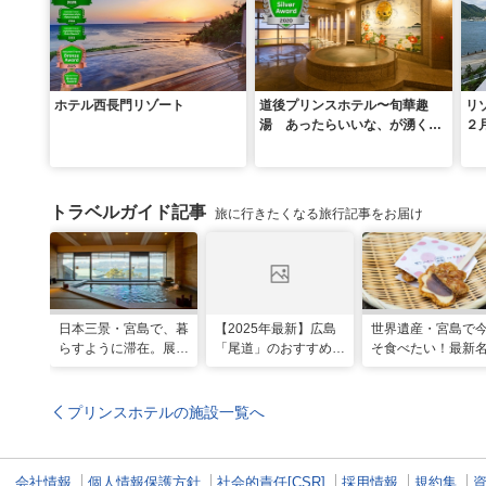
ホテル西長門リゾート
道後プリンスホテル〜旬華趣
リ
湯 あったらいいな、が湧く湯
２
宿〜
トラベルガイド記事
旅に行きたくなる旅行記事をお届け
日本三景・宮島で、暮
【2025年最新】広島
世界遺産・宮島で
らすように滞在。展望
「尾道」のおすすめ観
そ食べたい！最新
風呂の絶景に癒やされ
光スポット20選！現
グルメ＆観光スポ
る「ホテル宮島別荘」
地スタッフ厳選
プリンスホテルの施設一覧へ
会社情報
個人情報保護方針
社会的責任[CSR]
採用情報
規約集