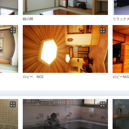
桜の間
リラック
ロビー、NO1
ロビーNO