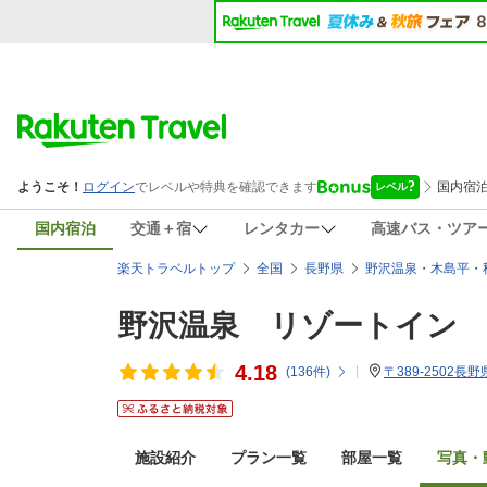
国内宿泊
交通＋宿
レンタカー
高速バス・ツア
楽天トラベルトップ
全国
長野県
野沢温泉・木島平・
野沢温泉 リゾートイン
4.18
(
136
件)
〒389-2502
施設紹介
プラン一覧
部屋一覧
写真・動