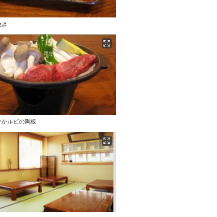
焼き
牛かルビの陶板