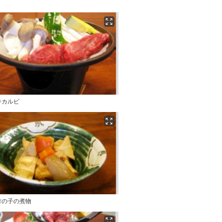
牛カルビ
竹の子の煮物