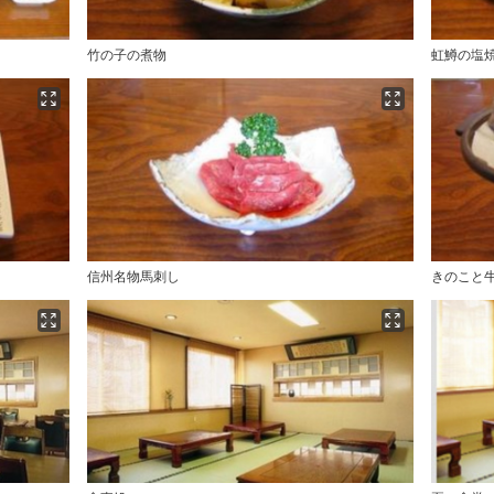
竹の子の煮物
虹鱒の塩
信州名物馬刺し
きのこと