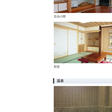
百合の間
和室
温泉