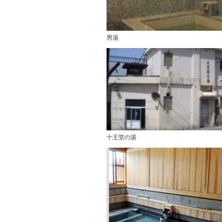
男湯
十王堂の湯