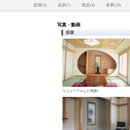
部屋(9)
温泉(7)
風呂(4)
食事(24)
写真・動画
部屋
リニューアルした和室♪