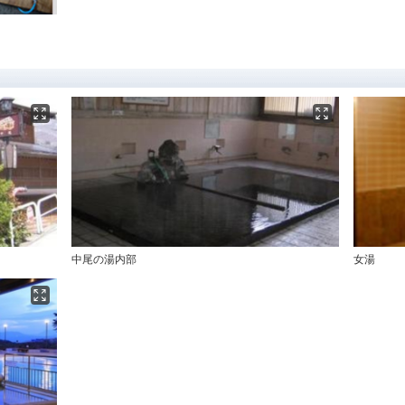
中尾の湯内部
女湯