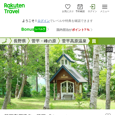
お気に入り
予約確認
ログイン
メニュー
全国
全国
長野県
菅平・峰の原
菅平高原温泉
菅平高原
1/16