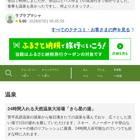
登山で利用しましたが、登山口とバス停までの送迎付きで助かりました。
食事も温泉も良かったですし、何よりスタッフさ...
ラブラブマシャ
5.00
2026/07/01 05:45:55
すべてのクチコミ・お客さまの声を見る
チェックイン
チェックアウト
大人
子ども
部屋数
--/--
--/--
--
--
--
〜
人
人
部屋
温泉
24時間入れる天然温泉大浴場「きら星の湯」
菅平高原温泉の源泉から毎日沸きたての温泉を運んでおり、広々とした洗
い場で1日の疲れを癒していただけます。スキー、スノーボードや登山な
どレジャーの後のリフレッシュに最適。24時間入浴可能なのでいつでも好
きな時に入れます。