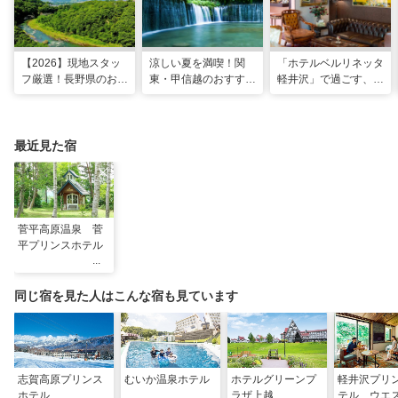
【2026】現地スタッ
涼しい夏を満喫！関
「ホテルベルリネッタ
フ厳選！長野県のおす
東・甲信越のおすすめ
軽井沢」で過ごす、ア
すめ観光スポット26
避暑地14選
ンティークに包まれる
選
優雅な休日
最近見た宿
菅平高原温泉 菅
平プリンスホテル
同じ宿を見た人はこんな宿も見ています
志賀高原プリンス
むいか温泉ホテル
ホテルグリーンプ
軽井沢プリ
ホテル
ラザ上越
テル ウエ