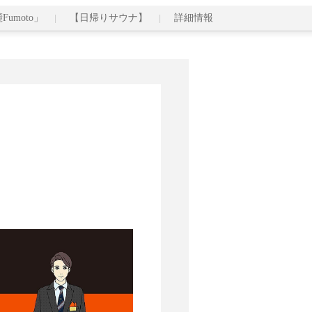
麓Fumoto」
【日帰りサウナ】
詳細情報