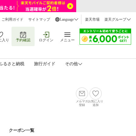
ご利用ガイド
サイトマップ
Language
楽天市場
楽天グループ
に入り
予約確認
ログイン
メニュー
ふるさと納税
旅行ガイド
その他
メルマガ
お気に入り
登録
追加
クーポン一覧