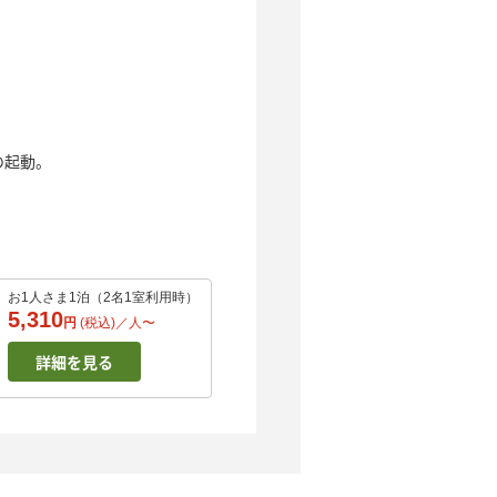
の起動。
お1人さま1泊（2名1室利用時）
5,310
円
(税込)／
人
〜
詳細を見る