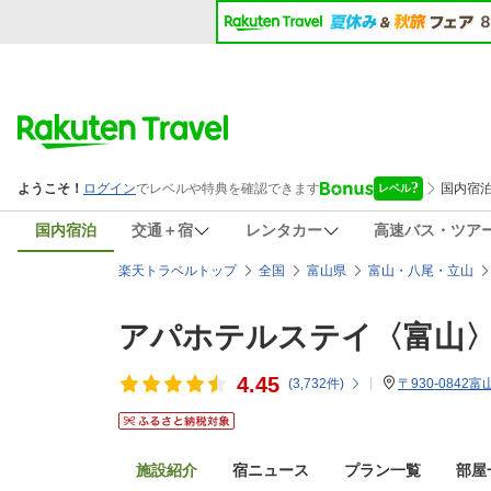
国内宿泊
交通＋宿
レンタカー
高速バス・ツア
楽天トラベルトップ
全国
富山県
富山・八尾・立山
アパホテルステイ〈富山
4.45
(
3,732
件)
〒930-0842
施設紹介
宿ニュース
プラン一覧
部屋