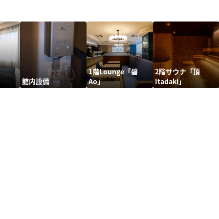
1階Lounge「碧
2階サウナ「頂
館内設備
Ao」
Itadaki」