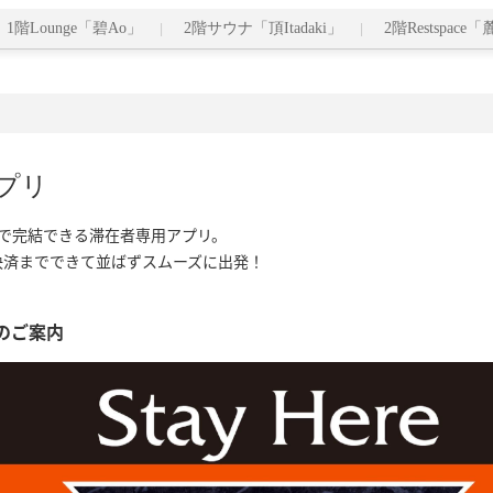
1階Lounge「碧Ao」
2階サウナ「頂Itadaki」
2階Restspace「
プリ
で完結できる滞在者専用アプリ。

決済までできて並ばずスムーズに出発！
のご案内