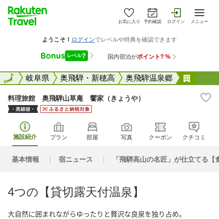
お気に入り
予約確認
ログイン
メニュー
全国
全国
岐阜県
奥飛騨・新穂高
奥飛騨温泉郷
料理旅
料理旅館 奥飛騨山草庵 饗家（きょうや）
施設紹介
プラン
部屋
写真
クーポン
クチコミ
基本情報
宿ニュース
「飛騨高山の名匠」が仕立てる【
4つの【貸切露天付温泉】
大自然に囲まれながらゆったりと贅沢な良泉を独り占め。
