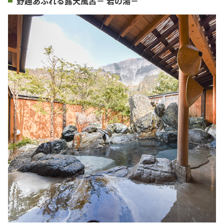
野趣あふれる露天風呂－ 岩の湯－