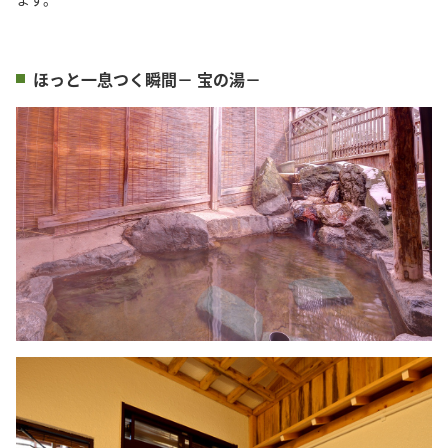
ほっと一息つく瞬間－ 宝の湯－