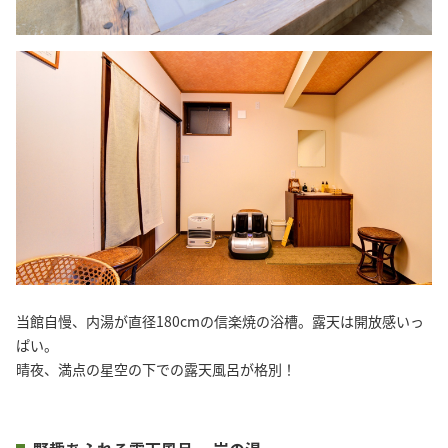
当館自慢、内湯が直径180cmの信楽焼の浴槽。露天は開放感いっ
ぱい。
晴夜、満点の星空の下での露天風呂が格別！