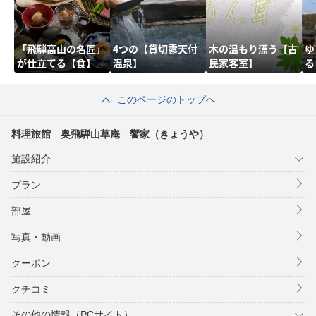
「飛騨高山の名匠」
4つの【貸切露天付
木の温もり漂う【古
ゆ
が仕立てる【食】
温泉】
民家客室】
る
このページのトップへ
料理旅館 奥飛騨山草庵 饗家（きょうや）
施設紹介
プラン
部屋
写真・動画
クーポン
クチコミ
その他の情報（PCサイト）