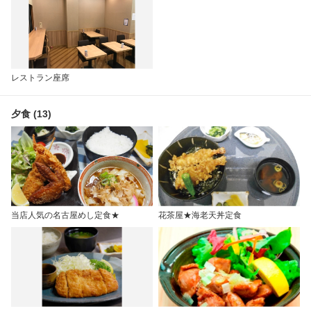
レストラン座席
夕食 (13)
当店人気の名古屋めし定食★
花茶屋★海老天丼定食