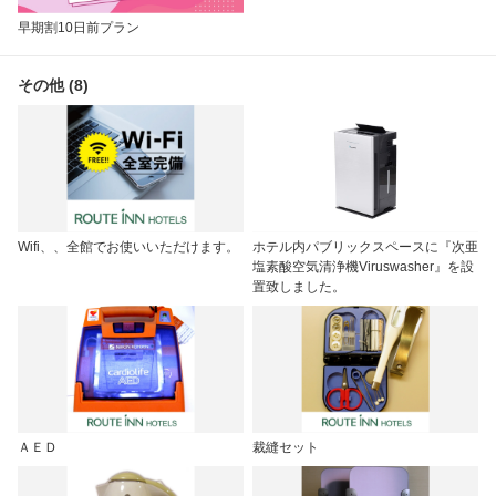
早期割10日前プラン
その他 (8)
Wifi、、全館でお使いいただけます。
ホテル内パブリックスペースに『次亜
塩素酸空気清浄機Viruswasher』を設
置致しました。
ＡＥＤ
裁縫セット