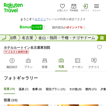
お気に入り
予約確認
ログイン
メニュー
全国
愛知県
全国
名古屋
金山・熱田・千種・ナゴヤドーム
ホテルルートイン名古屋東別院
写真
施設紹介
プラン
部屋
クーポン
クチコミ
フォトギャラリー
部屋 (10)
温泉 (7)
食事 (8)
宿泊プラン (21)
その他 (8)
館内 (15)
夕食 
部屋 (10)