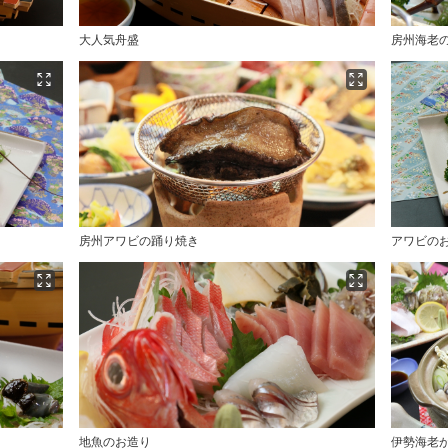
大人気舟盛
房州海老
房州アワビの踊り焼き
アワビの
地魚のお造り
伊勢海老