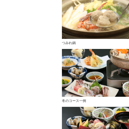
つみれ鍋
冬のコース一例