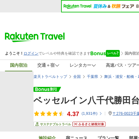
国内宿泊
交通＋宿
レンタカー
高速バス・ツア
楽天トラベルトップ
全国
千葉県
舞浜・浦安・船橋・
ベッセルイン八千代勝田
4.37
(
1,931
件)
〒276-0023
サステナブルトラベル
施設紹介
宿ニュース
プラン一覧
部屋