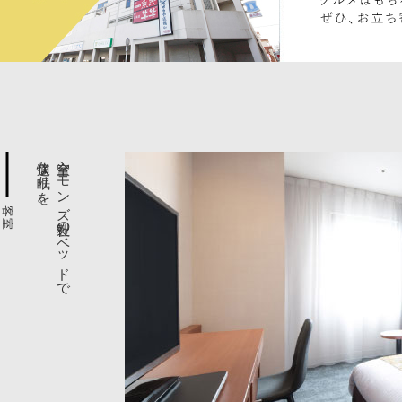
快適な眠りを。
全室シモンズ社製のベッドで
客室