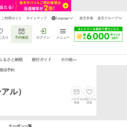
ご利用ガイド
サイトマップ
Language
楽天市場
楽天グループ
に入り
予約確認
ログイン
メニュー
ふるさと納税
旅行ガイド
その他
宿泊予約
ーアル）
メルマガ
お気に入り
登録
追加
クーポン一覧