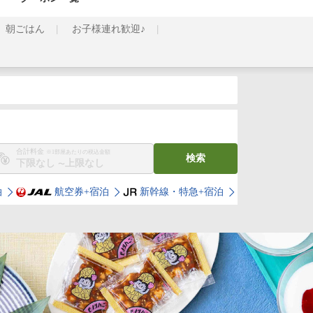
朝ごはん
お子様連れ歓迎♪
合計料金
※1部屋あたりの税込金額
検索
〜
泊
航空券+宿泊
新幹線・特急+宿泊