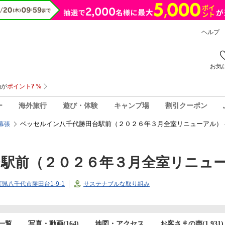
ヘルプ
お気
ー
海外旅行
遊び・体験
キャンプ場
割引クーポン
ベッセルイン八千代勝田台駅前（２０２６年３月全室リニューアル） 
幕張
台駅前（２０２６年３月全室リニュ
千葉県八千代市勝田台1-9-1
サステナブルな取り組み
一覧
写真・動画(164)
地図・アクセス
お客さまの声(
1,931
)