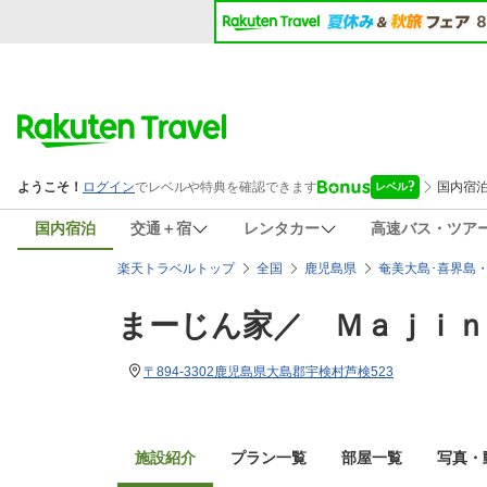
国内宿泊
交通＋宿
レンタカー
高速バス・ツア
楽天トラベルトップ
全国
鹿児島県
奄美大島･喜界島
まーじん家／ Ｍａｊｉｎ
〒894-3302鹿児島県大島郡宇検村芦検523
施設紹介
プラン一覧
部屋一覧
写真・動