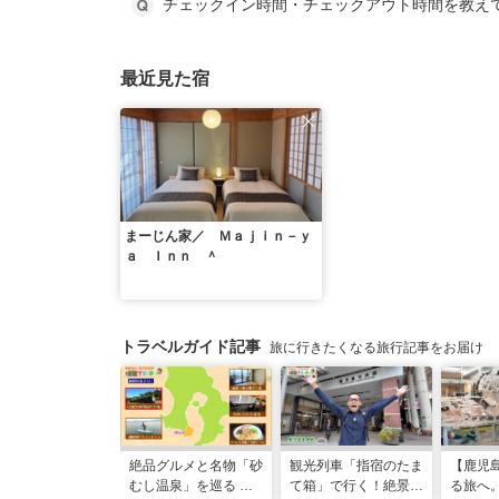
チェックイン時間・チェックアウト時間を教え
最近見た宿
まーじん家／ Ｍａｊｉｎ－ｙ
ａ Ｉｎｎ ＾
トラベルガイド記事
旅に行きたくなる旅行記事をお届け
絶品グルメと名物「砂
観光列車「指宿のたま
【鹿児
むし温泉」を巡る 心
て箱」で行く！絶景グ
る旅へ