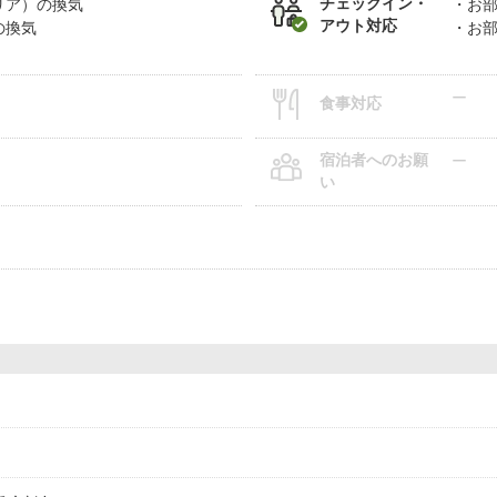
チェックイン・
リア）の換気
お
アウト対応
の換気
お
ー
食事対応
宿泊者へのお願
ー
い