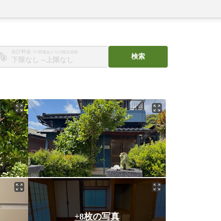
合計料金
※1部屋あたりの税込金額
検索
〜
+8枚の写真