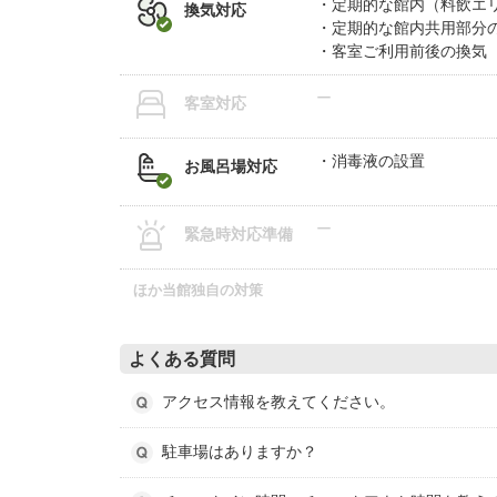
定期的な館内（料飲エ
換気対応
定期的な館内共用部分
客室ご利用前後の換気
ー
客室対応
消毒液の設置
お風呂場対応
ー
緊急時対応準備
ほか当館独自の対策
よくある質問
アクセス情報を教えてください。
駐車場はありますか？