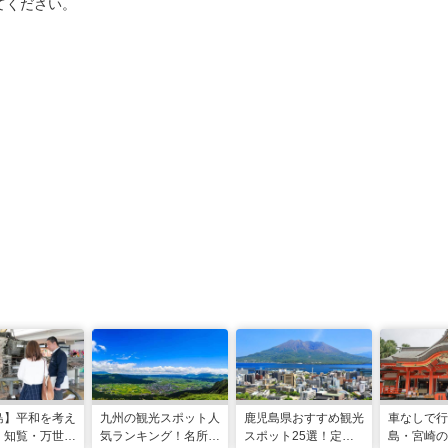
てください。
島】平和を考え
九州の観光スポット人
鹿児島県おすすめ観光
車なしで行
。知覧・万世で
気ランキング！名所も
スポット25選！定番
島・宮崎の