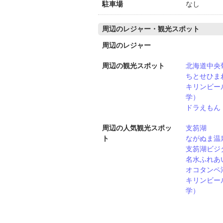
駐車場
なし
周辺のレジャー・観光スポット
周辺のレジャー
周辺の観光スポット
北海道中央
ちとせひま
キリンビー
学）
ドラえもん
周辺の人気観光スポッ
支笏湖
ト
ながぬま温
支笏湖ビジ
名水ふれあ
オコタンペ
キリンビー
学）