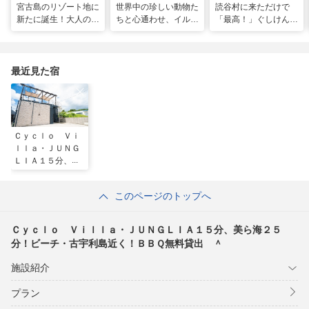
宮古島のリゾート地に
世界中の珍しい動物た
読谷村に来ただけで
新たに誕生！大人の特
ちと心通わせ、イルカ
「最高！」ぐしけんさ
別ステイをかなえる
と一緒に泳ぐ夢の体験
ん、馬に乗って日本茶
「アラマンダ スプレ
「間近でふれ合える！
にうっとり。沖縄の隠
ンディド」
推しアニマル！！」
れ名所を全力で満喫し
てきた
最近見た宿
Ｃｙｃｌｏ Ｖｉ
ｌｌａ・ＪＵＮＧ
ＬＩＡ１５分、美
ら海２５分！ビー
チ・古宇利島近
このページのトップへ
く！ＢＢＱ無料貸
出 ＾
Ｃｙｃｌｏ Ｖｉｌｌａ・ＪＵＮＧＬＩＡ１５分、美ら海２５
分！ビーチ・古宇利島近く！ＢＢＱ無料貸出 ＾
施設紹介
プラン