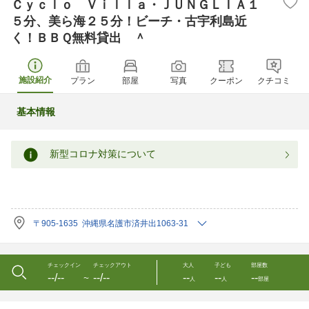
Ｃｙｃｌｏ Ｖｉｌｌａ・ＪＵＮＧＬＩＡ１
５分、美ら海２５分！ビーチ・古宇利島近
く！ＢＢＱ無料貸出 ＾
施設紹介
プラン
部屋
写真
クーポン
クチコミ
基本情報
新型コロナ対策について
〒905-1635 沖縄県名護市済井出1063-31
チェックイン
チェックアウト
大人
子ども
部屋数
--/--
--/--
--
--
--
〜
人
人
部屋