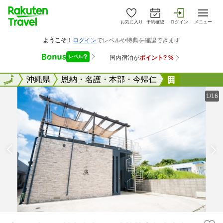
お気に入り
予約確認
ログイン
メニュー
全国
全国
沖縄県
恩納・名護・本部・今帰仁
Ｃｙｃｌｏ
1/16