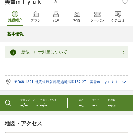
美雪ｍｉｙｕｋｉ ＾
施設紹介
プラン
部屋
写真
クーポン
クチコミ
基本情報
新型コロナ対策について
〒048-1321 北海道磯谷郡蘭越町湯里162-27 美雪ｍｉｙｕｋｉ
チェックイン
チェックアウト
大人
子ども
部屋数
--/--
--/--
--
--
--
〜
人
人
部屋
地図・アクセス