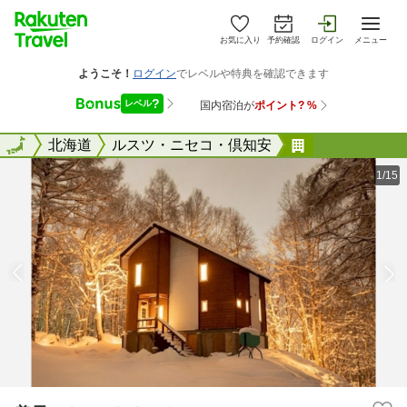
お気に入り
予約確認
ログイン
メニュー
全国
全国
北海道
ルスツ・ニセコ・倶知安
美雪ｍｉｙｕ
1/15