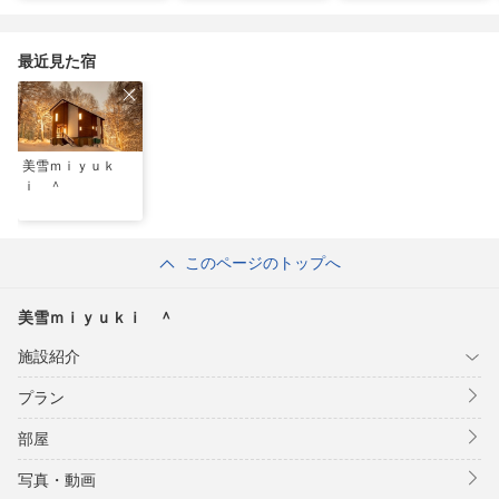
の超穴場スポット！
グルメ「豚丼」のヒミ
ンキッチンが函館に
ツ
最近見た宿
美雪ｍｉｙｕｋ
ｉ ＾
このページのトップへ
美雪ｍｉｙｕｋｉ ＾
施設紹介
プラン
部屋
写真・動画