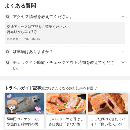
よくある質問
アクセス情報を教えてください。
交通アクセスは下記をご確認ください。
昆布駅から車で7分
最終更新日：2026-04-16
駐車場はありますか？
チェックイン時間・チェックアウト時間を教えてくださ
い。
トラベルガイド記事
旅に行きたくなる旅行記事をお届け
500円のチケットで、
このスタミナと香ばし
ここだけのできたてパ
水族館と科学館の両方
さは実は「切ない憧
イ！「白い恋人」の石
入れる！？お得感満載
れ」だった…！北海道
屋製菓直営初のオープ