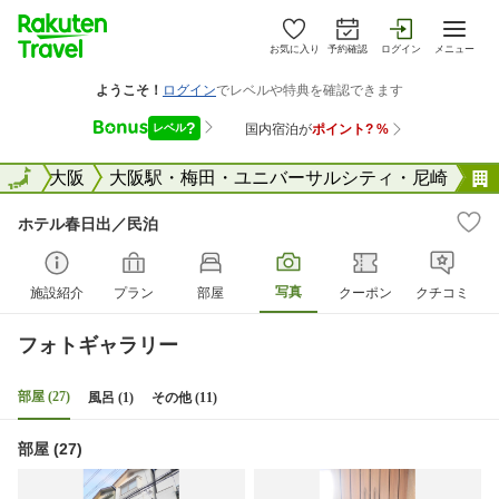
お気に入り
予約確認
ログイン
メニュー
阪府
全国
大阪
大阪駅・梅田・ユニバーサルシティ・尼崎
ホテル春日出／民泊
写真
施設紹介
プラン
部屋
クーポン
クチコミ
フォトギャラリー
部屋 (27)
風呂 (1)
その他 (11)
部屋 (27)