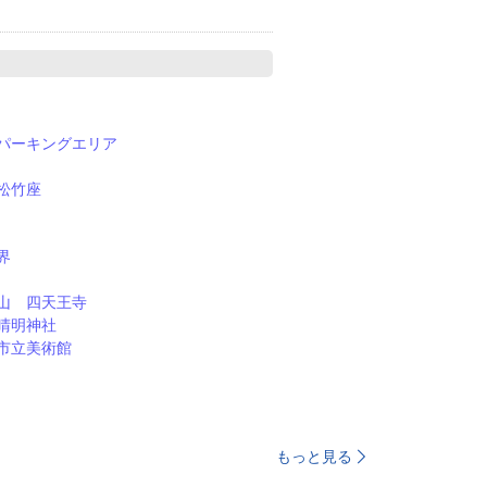
パーキングエリア
松竹座
界
山 四天王寺
晴明神社
市立美術館
もっと見る