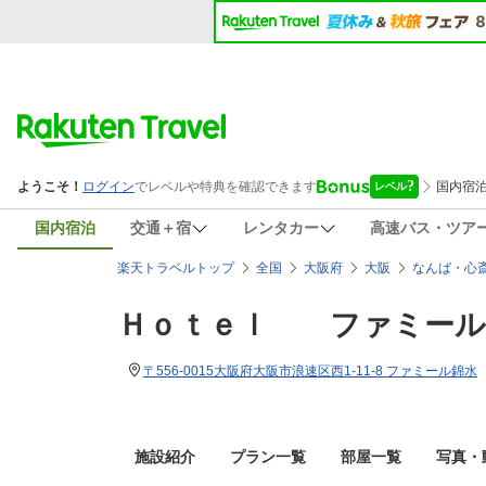
国内宿泊
交通＋宿
レンタカー
高速バス・ツア
楽天トラベルトップ
全国
大阪府
大阪
なんば・心
Ｈｏｔｅｌ ファミール
〒556-0015大阪府大阪市浪速区西1-11-8 ファミール錦水
施設紹介
プラン一覧
部屋一覧
写真・動