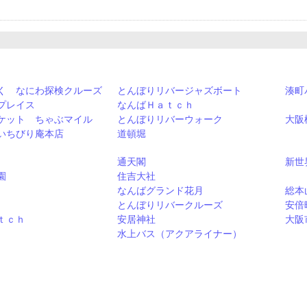
く なにわ探検クルーズ
とんぼりリバージャズボート
湊町
プレイス
なんばＨａｔｃｈ
ケット ちゃぶマイル
とんぼりリバーウォーク
大阪
いちびり庵本店
道頓堀
通天閣
新世
園
住吉大社
なんばグランド花月
総本
とんぼりリバークルーズ
安倍
ｔｃｈ
安居神社
大阪
水上バス（アクアライナー）