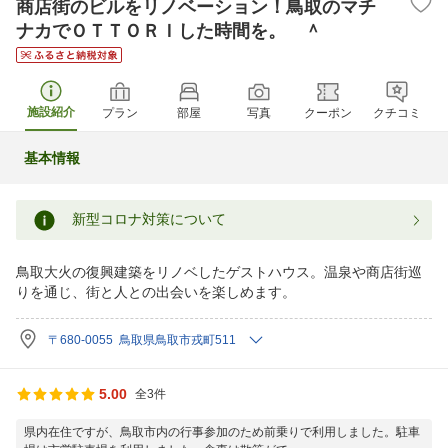
商店街のビルをリノベーション！鳥取のマチ
ナカでＯＴＴＯＲＩした時間を。 ＾
施設紹介
プラン
部屋
写真
クーポン
クチコミ
基本情報
新型コロナ対策について
鳥取大火の復興建築をリノベしたゲストハウス。温泉や商店街巡
りを通じ、街と人との出会いを楽しめます。
〒680-0055 鳥取県鳥取市戎町511
5.00
全3件
県内在住ですが、鳥取市内の行事参加のため前乗りで利用しました。駐車