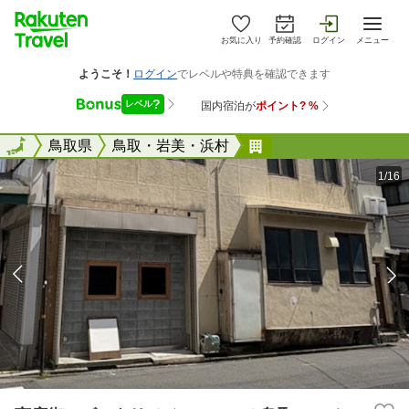
お気に入り
予約確認
ログイン
メニュー
全国
全国
鳥取県
鳥取・岩美・浜村
商店街のビルをリノ
1/16