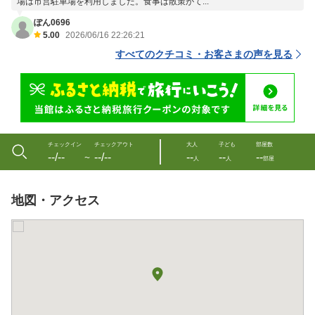
場は市営駐車場を利用しました。食事は散策がて...
ぽん0696
5.00
2026/06/16 22:26:21
すべてのクチコミ・お客さまの声を見る
チェックイン
チェックアウト
大人
子ども
部屋数
--/--
--/--
--
--
--
〜
人
人
部屋
地図・アクセス