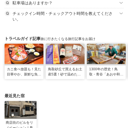
駐車場はありますか？
チェックイン時間・チェックアウト時間を教えてくださ
い。
トラベルガイド記事
旅に行きたくなる旅行記事をお届け
カニ食べ放題も！見た
鳥取砂丘で買えるお土
1300年の歴史！鳥
目華やか、新鮮な魚介
産5選！砂で温めた
取・青谷「あおや和紙
の豪華海鮮丼|境港市
「砂たまご」や蟹の旨
工房」で和紙作り体験
み溢れるお出汁も♪
最近見た宿
商店街のビルをリ
ノベーション！鳥