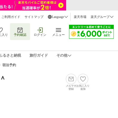
ご利用ガイド
サイトマップ
Language
楽天市場
楽天グループ
に入り
予約確認
ログイン
メニュー
ふるさと納税
旅行ガイド
その他
 宿泊予約
＾
メルマガ
お気に入り
登録
追加