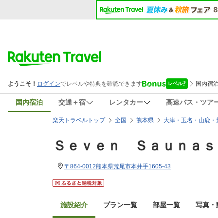
国内宿泊
交通＋宿
レンタカー
高速バス・ツア
楽天トラベルトップ
全国
熊本県
大津・玉名・山鹿・
Ｓｅｖｅｎ Ｓａｕｎａｓ
〒864-0012熊本県荒尾市本井手1605-43
施設紹介
プラン一覧
部屋一覧
写真・動