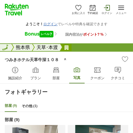
お気に入り
予約確認
ログイン
メニュー
全国
全国
熊本県
天草･本渡
つみきホテル天草牛深１０８
つみきホテル天草牛深１０８ ＾
写真
施設紹介
プラン
部屋
クーポン
クチコミ
フォトギャラリー
部屋 (9)
その他 (1)
部屋 (9)