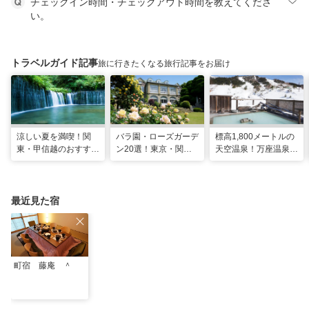
チェックイン時間・チェックアウト時間を教えてくださ
い。
トラベルガイド記事
旅に行きたくなる旅行記事をお届け
涼しい夏を満喫！関
バラ園・ローズガーデ
標高1,800メートルの
東・甲信越のおすすめ
ン20選！東京・関東
天空温泉！万座温泉
避暑地14選
の名所をご紹介
日進舘の絶景風呂と充
実プログラムで心身を
整える
最近見た宿
町宿 藤庵 ＾