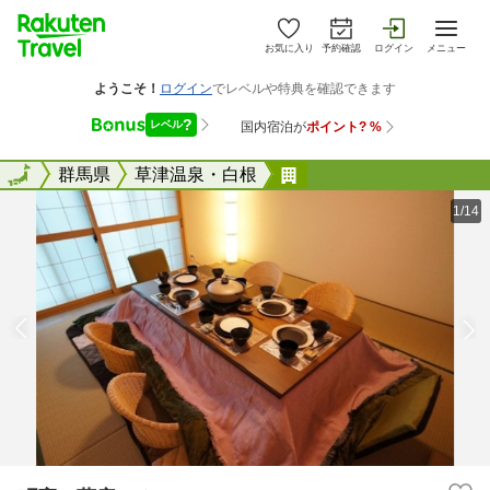
お気に入り
予約確認
ログイン
メニュー
全国
全国
群馬県
草津温泉・白根
町宿 藤庵 ＾
1/14