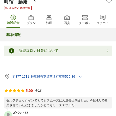
町宿 藤庵 ＾
施設紹介
プラン
部屋
写真
クーポン
クチコミ
基本情報
新型コロナ対策について
〒377-1711 群馬県吾妻郡草津町草津559-36
5.00
全1件
セルフチェックインでとてもスムーズに入退去出来ました。今回4人で使
用させていただきましたがとてもリーズナブルだ...
ズバット55