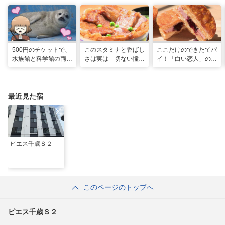
500円のチケットで、
このスタミナと香ばし
ここだけのできたてパ
水族館と科学館の両方
さは実は「切ない憧
イ！「白い恋人」の石
入れる！？お得感満載
れ」だった…！北海道
屋製菓直営初のオープ
の超穴場スポット！
グルメ「豚丼」のヒミ
ンキッチンが函館に
ツ
最近見た宿
ピエス千歳Ｓ２
このページのトップへ
ピエス千歳Ｓ２