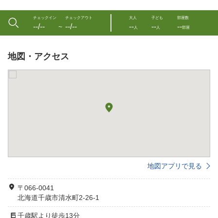
チェックイン
チェックアウト
大人
子ども
部屋数
--/--
--/--
--
--
--
〜
人
人
部屋
地図・アクセス
地図アプリで見る
〒066-0041
北海道千歳市清水町2-26-1
千歳駅より徒歩13分