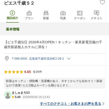
ピエス千歳Ｓ２
施設紹介
プラン
部屋
写真
クーポン
クチコミ
基本情報
【ピエ千歳S2】2026年4月OPEN！キッチン・家具家電完備の千
歳市新築無人ホテルに滞在！
〒066-0041 北海道千歳市清水町2-26-1
4.65
全26件
部屋はキッチン・掃除機・洗濯機があり、今すぐからでも住めそう！新築
なので清潔✨ただ1階はカーテンを開けるとすぐ...
ましゅまろ53
5.00
2026/05/30 16:13:41
すべてのクチコミ・お客さまの声を見る