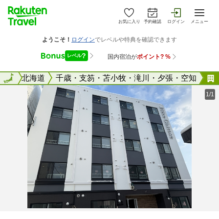
お気に入り
予約確認
ログイン
メニュー
全国
全国
北海道
千歳・支笏・苫小牧・滝川・夕張・空知
1/1