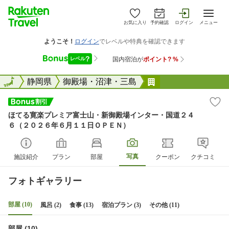
お気に入り
予約確認
ログイン
メニュー
全国
全国
静岡県
御殿場・沼津・三島
ほてる寛楽プレミ
ほてる寛楽プレミア富士山・新御殿場インター・国道２４
６（２０２６年６月１１日ＯＰＥＮ）
写真
施設紹介
プラン
部屋
クーポン
クチコミ
フォトギャラリー
部屋 (10)
風呂 (2)
食事 (13)
宿泊プラン (3)
その他 (11)
部屋 (10)