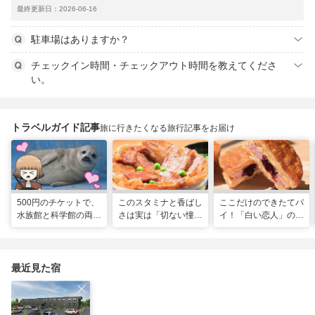
最終更新日：2026-06-16
駐車場はありますか？
チェックイン時間・チェックアウト時間を教えてくださ
い。
トラベルガイド記事
旅に行きたくなる旅行記事をお届け
500円のチケットで、
このスタミナと香ばし
ここだけのできたてパ
水族館と科学館の両方
さは実は「切ない憧
イ！「白い恋人」の石
入れる！？お得感満載
れ」だった…！北海道
屋製菓直営初のオープ
の超穴場スポット！
グルメ「豚丼」のヒミ
ンキッチンが函館に
ツ
最近見た宿