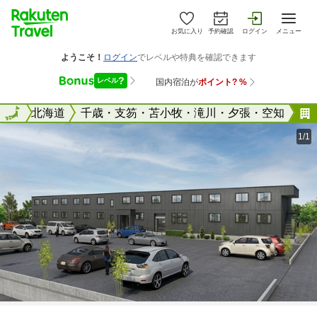
お気に入り
予約確認
ログイン
メニュー
全国
全国
北海道
千歳・支笏・苫小牧・滝川・夕張・空知
1/1