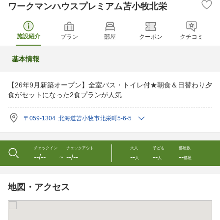
ワークマンハウスプレミアム苫小牧北栄
施設紹介
プラン
部屋
クーポン
クチコミ
基本情報
【26年9月新築オープン】全室バス・トイレ付★朝食＆日替わり夕
食がセットになった2食プランが人気
〒059-1304 北海道苫小牧市北栄町5-6-5
チェックイン
チェックアウト
大人
子ども
部屋数
--/--
--/--
--
--
--
〜
人
人
部屋
地図・アクセス