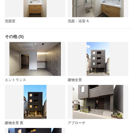
洗面室
洗面・浴室 A
その他 (5)
エントランス
建物全景
建物全景 夜
アプローチ