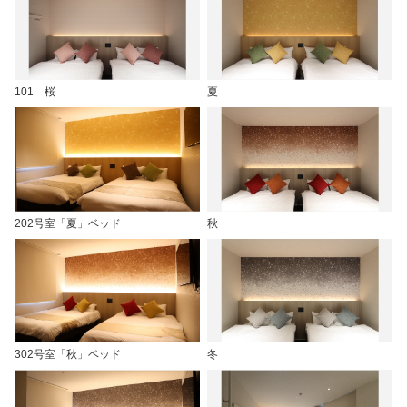
101 桜
夏
202号室「夏」ベッド
秋
302号室「秋」ベッド
冬