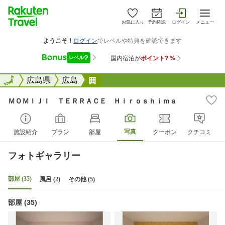
お気に入り
予約確認
ログイン
メニュー
全国
全国
広島県
広島
ＭＯＭＩＪＩ ＴＥＲＲＡＣＥ 
ＭＯＭＩＪＩ ＴＥＲＲＡＣＥ Ｈｉｒｏｓｈｉｍａ
写真
施設紹介
プラン
部屋
クーポン
クチコミ
フォトギャラリー
部屋 (35)
風呂 (2)
その他 (5)
部屋 (35)