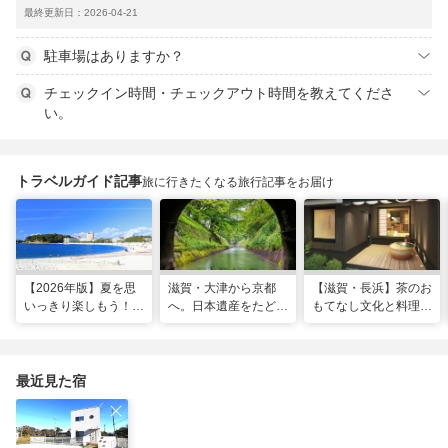
最終更新日：2026-04-21
駐車場はありますか？
チェックイン時間・チェックアウト時間を教えてくださ
い。
トラベルガイド記事
旅に行きたくなる旅行記事をお届け
【2026年版】夏を思
滋賀・大津から京都
【滋賀・長浜】茶のお
いっきり楽しもう！関
へ。日本遺産をたどる
もてなし文化と料理が
西のおすすめ海水浴
「びわ湖疏水船」の水
体感できる非日常宿
場・ビーチ18選
路旅
「三献の宿」がグラン
ドオープン
最近見た宿