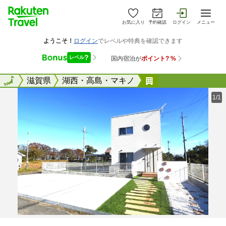
お気に入り
予約確認
ログイン
メニュー
全国
全国
滋賀県
湖西・高島・マキノ
Ｌ〜ＳＨＡ
1/1