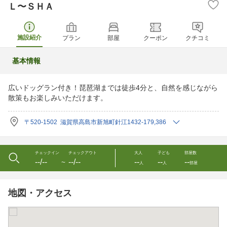
Ｌ〜ＳＨＡ
施設紹介
プラン
部屋
クーポン
クチコミ
基本情報
広いドッグラン付き！琵琶湖までは徒歩4分と、自然を感じながら
散策もお楽しみいただけます。
〒520-1502 滋賀県高島市新旭町針江1432-179,386
チェックイン
チェックアウト
大人
子ども
部屋数
--/--
--/--
--
--
--
〜
人
人
部屋
地図・アクセス