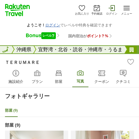
お気に入り
予約確認
ログイン
メニュー
全国
全国
沖縄県
宜野湾・北谷・読谷・沖縄市・うるま
ＴＥＲＵＭＡＲＥ
写真
施設紹介
プラン
部屋
クーポン
クチコミ
フォトギャラリー
部屋 (9)
部屋 (9)