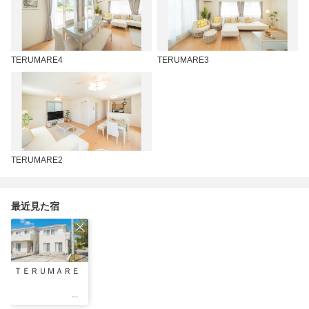
TERUMARE4
TERUMARE3
TERUMARE2
最近見た宿
ＴＥＲＵＭＡＲＥ