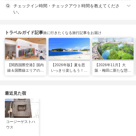
チェックイン時間・チェックアウト時間を教えてくださ
い。
トラベルガイド記事
旅に行きたくなる旅行記事をお届け
【関西国際空港】国内
【2026年版】夏を思
【2026年11月】大
線＆国際線エリアの大
いっきり楽しもう！関
阪・梅田に新たな憩い
規模リノベーションで
西のおすすめ海水浴
スポット「うめきたの
どう変わった？
場・ビーチ18選
森」が早期オープン決
定！
最近見た宿
コージーゲストハ
ウス