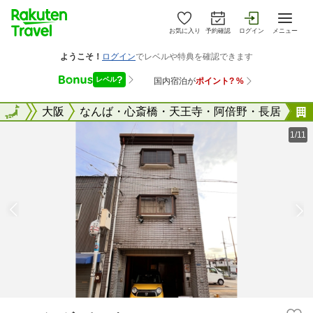
お気に入り
予約確認
ログイン
メニュー
大阪府
全国
大阪
なんば・心斎橋・天王寺・阿倍野・長居
1/11