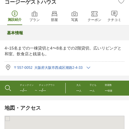
コージーゲストハウス
施設紹介
プラン
部屋
写真
クーポン
クチコミ
基本情報
4~15名までの一棟貸切と4〜8名までの2階貸切。広いリビングと
和室。飲食店と銭湯も。
〒557-0052 大阪府大阪市西成区潮路2-4-33
チェックイン
チェックアウト
大人
子ども
部屋数
--/--
--/--
--
--
--
〜
人
人
部屋
地図・アクセス