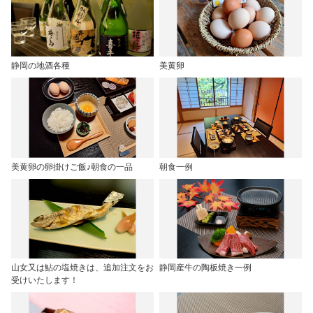
静岡の地酒各種
美黄卵
美黄卵の卵掛けご飯♪朝食の一品
朝食一例
山女又は鮎の塩焼きは、追加注文をお
静岡産牛の陶板焼き一例
受けいたします！