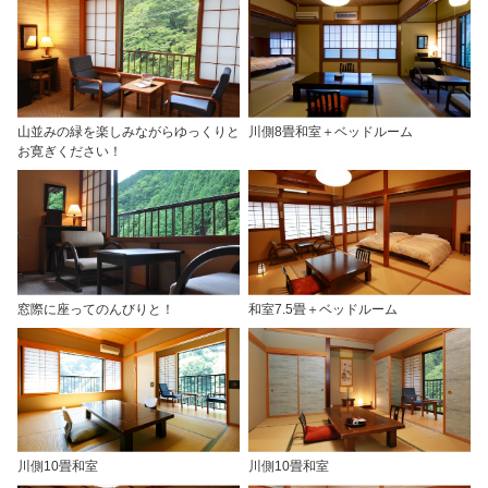
山並みの緑を楽しみながらゆっくりと
川側8畳和室＋ベッドルーム
お寛ぎください！
窓際に座ってのんびりと！
和室7.5畳＋ベッドルーム
川側10畳和室
川側10畳和室