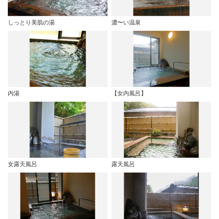
しっとり美肌の湯
濃〜い温泉
内湯
【女内風呂】
女露天風呂
露天風呂