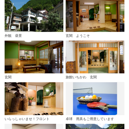
外観 昼景
玄関 ようこそ
玄関
旅館いちかわ 玄関
いらっしゃいませ！フロント
卓球 用具もご用意しています