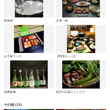
朝食例
夕食一例
お子様ランチ
【料理セット】
地酒各種
地元の山葵としいたけ
その他 (13)