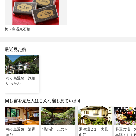
梅ヶ島温泉石鹸
最近見た宿
梅ヶ島温泉 旅館
いちかわ
同じ宿を見た人はこんな宿も見ています
梅ヶ島温泉 清香
湯の宿 志むら
湯治場２１ 大見
将軍の湯 
旅館
山荘
本陣＜ＬＩ