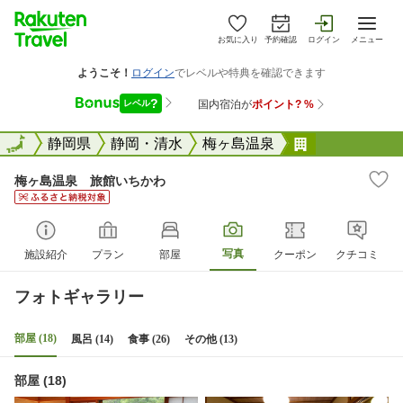
お気に入り
予約確認
ログイン
メニュー
全国
全国
静岡県
静岡・清水
梅ヶ島温泉
梅ヶ島温泉 
梅ヶ島温泉 旅館いちかわ
写真
施設紹介
プラン
部屋
クーポン
クチコミ
フォトギャラリー
部屋 (18)
風呂 (14)
食事 (26)
その他 (13)
部屋 (18)