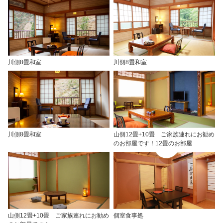
川側8畳和室
川側8畳和室
川側8畳和室
山側12畳+10畳 ご家族連れにお勧め
のお部屋です！12畳のお部屋
山側12畳+10畳 ご家族連れにお勧め
個室食事処