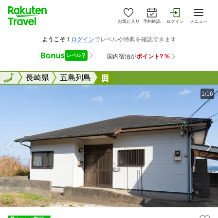
お気に入り
予約確認
ログイン
メニュー
全国
全国
長崎県
五島列島
五島ゲストハウス サキヤマ
1/16