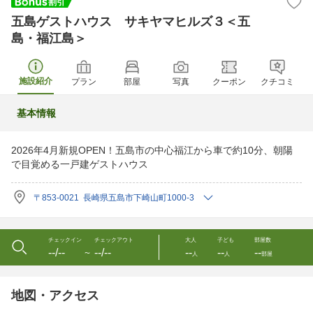
五島ゲストハウス サキヤマヒルズ３＜五
島・福江島＞
施設紹介
プラン
部屋
写真
クーポン
クチコミ
基本情報
2026年4月新規OPEN！五島市の中心福江から車で約10分、朝陽
で目覚める一戸建ゲストハウス
〒853-0021 長崎県五島市下崎山町1000-3
チェックイン
チェックアウト
大人
子ども
部屋数
--/--
--/--
--
--
--
〜
人
人
部屋
地図・アクセス