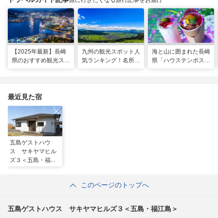
旅に行きたくなる旅行記事をお届け
【2025年最新】長崎
九州の観光スポット人
海と山に囲まれた長崎
県のおすすめ観光スポ
気ランキング！名所も
県「ハウステンボス」
ット27選！現地スタ
温泉も見どころ満載！
で多彩なグルメを満
ッフが厳選
喫！おすすめのグルメ
＆スイーツ
最近見た宿
五島ゲストハウ
ス サキヤマヒル
ズ３＜五島・福江
島＞
このページのトップへ
五島ゲストハウス サキヤマヒルズ３＜五島・福江島＞