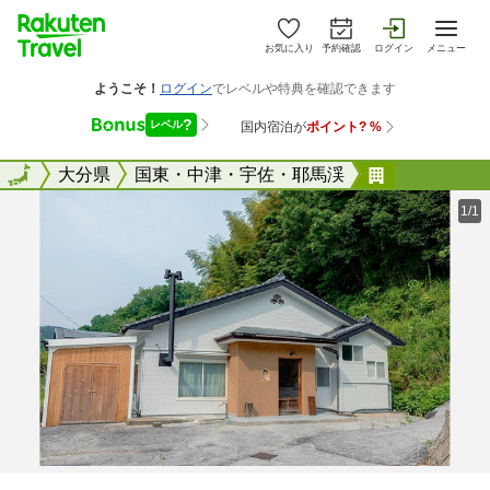
お気に入り
予約確認
ログイン
メニュー
全国
全国
大分県
国東・中津・宇佐・耶馬渓
ｍａｔａｉ
1/1