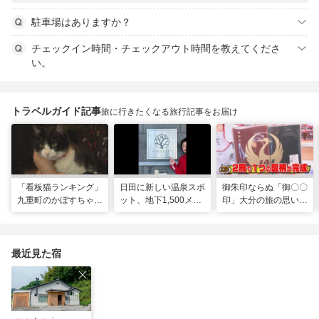
駐車場はありますか？
チェックイン時間・チェックアウト時間を教えてくださ
い。
トラベルガイド記事
旅に行きたくなる旅行記事をお届け
「看板猫ランキング」
日田に新しい温泉スポ
御朱印ならぬ「御〇〇
九重町のかぼすちゃ
ット、地下1,500メー
印」大分の旅の思い出
ん、悲願の全国2位に
トルから沸く大地の恵
のコレクション
み
最近見た宿