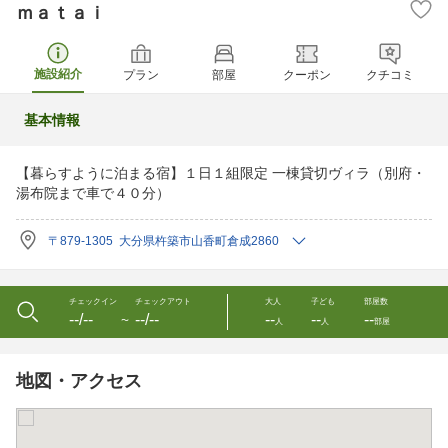
ｍａｔａｉ
施設紹介
プラン
部屋
クーポン
クチコミ
基本情報
【暮らすように泊まる宿】１日１組限定 一棟貸切ヴィラ（別府・
湯布院まで車で４０分）
〒879-1305 大分県杵築市山香町倉成2860
チェックイン
チェックアウト
大人
子ども
部屋数
--/--
--/--
--
--
--
〜
人
人
部屋
地図・アクセス