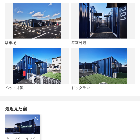
駐車場
客室外観
ペット外観
ドッグラン
最近見た宿
ｂｌｕｅ ｑｕａ