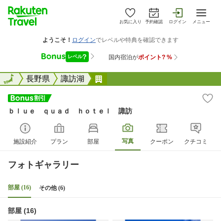
お気に入り
予約確認
ログイン
メニュー
全国
全国
長野県
諏訪湖
ｂｌｕｅ ｑｕａｄ ｈｏｔｅ
ｂｌｕｅ ｑｕａｄ ｈｏｔｅｌ 諏訪
写真
施設紹介
プラン
部屋
クーポン
クチコミ
フォトギャラリー
部屋 (16)
その他 (6)
部屋 (16)