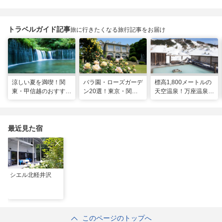
トラベルガイド記事
旅に行きたくなる旅行記事をお届け
涼しい夏を満喫！関
バラ園・ローズガーデ
標高1,800メートルの
東・甲信越のおすすめ
ン20選！東京・関東
天空温泉！万座温泉
避暑地14選
の名所をご紹介
日進舘の絶景風呂と充
実プログラムで心身を
整える
最近見た宿
シエル北軽井沢
このページのトップへ