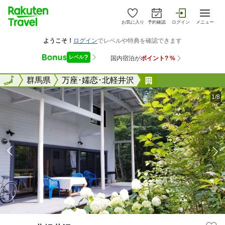
お気に入り
予約確認
ログイン
メニュー
全国
全国
群馬県
万座･嬬恋･北軽井沢
シエル北軽井沢
1/8