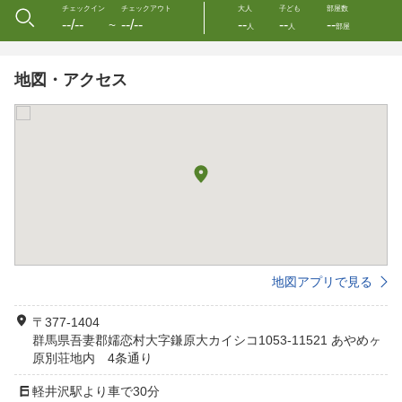
チェックイン
チェックアウト
大人
子ども
部屋数
--/--
--/--
--
--
--
〜
人
人
部屋
地図・アクセス
地図アプリで見る
〒377-1404
群馬県吾妻郡嬬恋村大字鎌原大カイシコ1053-11521 あやめヶ
原別荘地内 4条通り
軽井沢駅より車で30分