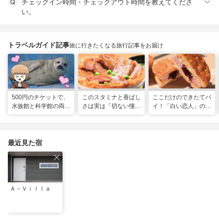
チェックイン時間・チェックアウト時間を教えてくださ
い。
トラベルガイド記事
旅に行きたくなる旅行記事をお届け
500円のチケットで、
このスタミナと香ばし
ここだけのできたてパ
水族館と科学館の両方
さは実は「切ない憧
イ！「白い恋人」の石
入れる！？お得感満載
れ」だった…！北海道
屋製菓直営初のオープ
の超穴場スポット！
グルメ「豚丼」のヒミ
ンキッチンが函館に
ツ
最近見た宿
Ａ－Ｖｉｌｌａ