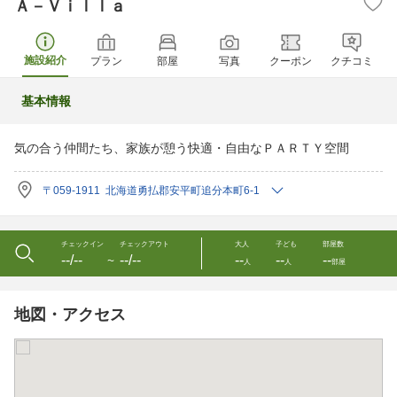
Ａ－Ｖｉｌｌａ
施設紹介
プラン
部屋
写真
クーポン
クチコミ
基本情報
気の合う仲間たち、家族が憩う快適・自由なＰＡＲＴＹ空間
〒059-1911 北海道勇払郡安平町追分本町6-1
チェックイン
チェックアウト
大人
子ども
部屋数
--/--
--/--
--
--
--
〜
人
人
部屋
地図・アクセス