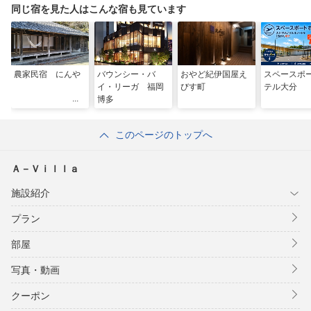
同じ宿を見た人はこんな宿も見ています
農家民宿 にんや
バウンシー・バ
おやど紀伊国屋え
スペースポ
イ・リーガ 福岡
びす町
テル大分
博多
このページのトップへ
Ａ－Ｖｉｌｌａ
施設紹介
プラン
部屋
写真・動画
クーポン