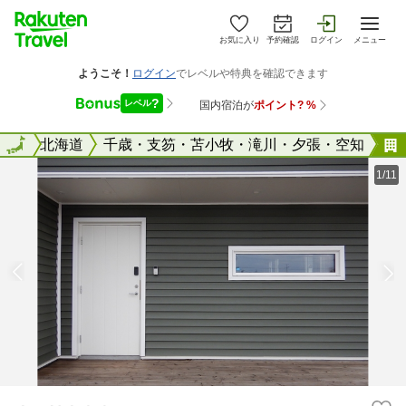
お気に入り
予約確認
ログイン
メニュー
全国
全国
北海道
千歳・支笏・苫小牧・滝川・夕張・空知
1/11