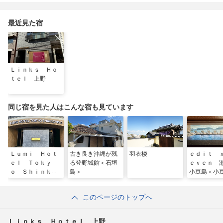
も
京」でのマインドフル
な滞在
最近見た宿
Ｌｉｎｋｓ Ｈｏ
ｔｅｌ 上野
同じ宿を見た人はこんな宿も見ています
Ｌｕｍｉ Ｈｏｔ
古き良き沖縄が残
羽衣楼
ｅｄｉｔ 
ｅｌ Ｔｏｋｙ
る登野城館＜石垣
ｅｖｅｎ 
ｏ Ｓｈｉｎｋｏ
島＞
小豆島＜小
ｉｗａ
このページのトップへ
Ｌｉｎｋｓ Ｈｏｔｅｌ 上野