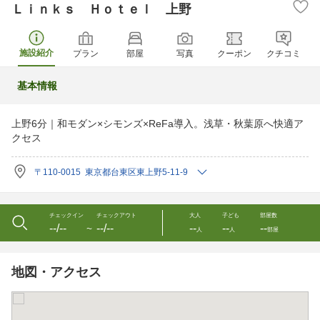
Ｌｉｎｋｓ Ｈｏｔｅｌ 上野
施設紹介
プラン
部屋
写真
クーポン
クチコミ
基本情報
上野6分｜和モダン×シモンズ×ReFa導入。浅草・秋葉原へ快適ア
クセス
〒110-0015 東京都台東区東上野5-11-9
チェックイン
チェックアウト
大人
子ども
部屋数
--/--
--/--
--
--
--
〜
人
人
部屋
地図・アクセス