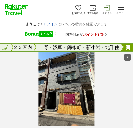
お気に入り
予約確認
ログイン
メニュー
東京２３区内
全国
上野・浅草・錦糸町・新小岩・北千住
1/1