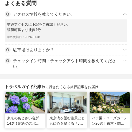
よくある質問
アクセス情報を教えてください。
交通アクセスは下記をご確認ください。
稲荷町駅より徒歩4分
最終更新日：2026-01-31
駐車場はありますか？
チェックイン時間・チェックアウト時間を教えてくださ
い。
トラベルガイド記事
旅に行きたくなる旅行記事をお届け
東京のあじさい名所
東京湾を望む絶景とと
バラ園・ローズガーデ
14選！駅近のスポッ
もに心を整える「JW
ン20選！東京・関東
トや2026年見頃情報
マリオット・ホテル東
の名所をご紹介