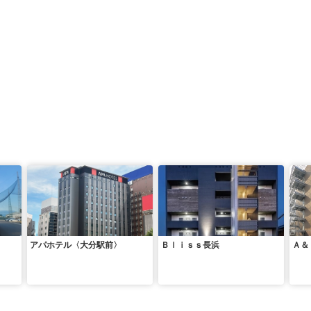
アパホテル〈大分駅前〉
Ｂｌｉｓｓ長浜
Ａ＆