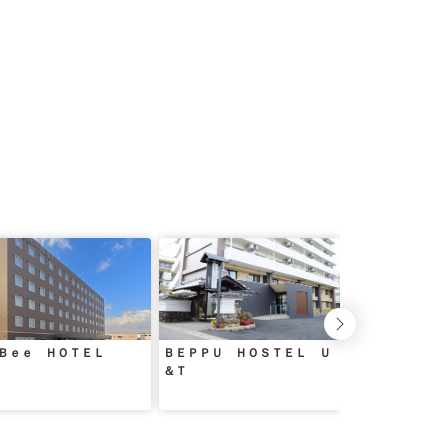
Ｂｅｅ ＨＯＴＥＬ
ＢＥＰＰＵ ＨＯＳＴＥＬ Ｕ
三和泉 紅・碧
＆Ｔ