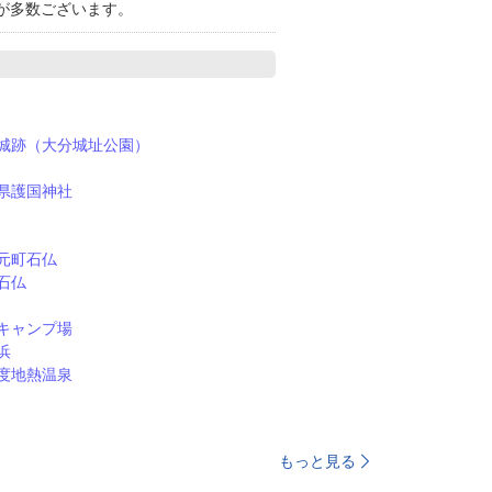
が多数ございます。
城跡（大分城址公園）
県護国神社
元町石仏
石仏
キャンプ場
浜
度地熱温泉
もっと見る