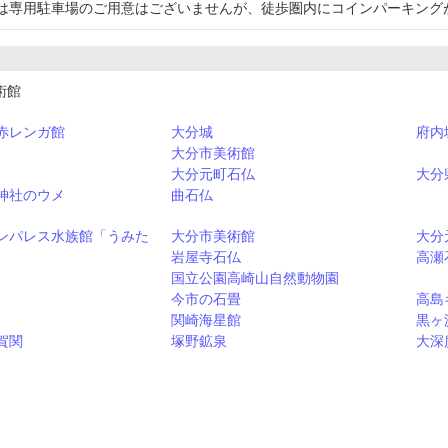
は専用駐車場のご用意はございませんが、徒歩圏内にコインパーキング
術館
赤レンガ館
大分城
府内
大分市美術館
大分元町石仏
大分
神社のウメ
曲石仏
ンパレス水族館「うみた
大分市美術館
大分
岩屋寺石仏
高瀬
国立公園高崎山自然動物園
今市の石畳
高島
関崎海星館
黒ヶ
賀関
塚野鉱泉
大深