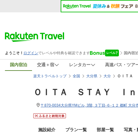
国内宿泊
交通＋宿
レンタカー
高速バス・ツア
ＯＩＴＡ 
楽天トラベルトップ
全国
大分県
大分
ＯＩＴＡ ＳＴＡＹ Ｉｎ
〒870-0034大分県YMビル, 3階, ３丁目-６-１２ 都町 大分市 
施設紹介
プラン一覧
部屋一覧
写真・動