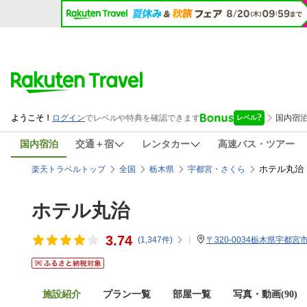
国内宿泊
交通＋宿
レンタカー
高速バス・ツアー
ホテル丸治
楽天トラベルトップ
全国
栃木県
宇都宮・さくら
ホテル丸治
3.74
(
1,347
件)
〒320-0034栃木県宇都宮市
施設紹介
プラン一覧
部屋一覧
写真・動画(90)