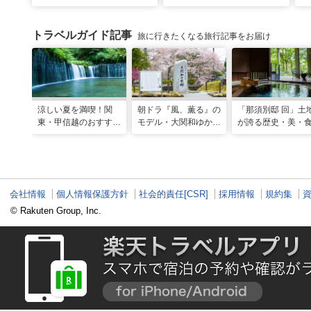
トラベルガイド記事
旅に行きたくなる旅行記事をお届け
涼しい夏を満喫！関
朝ドラ『風、薫る』の
「那須別邸 回」土
東・甲信越のおすすめ
モデル・大関和ゆかり
が誇る歴史・美・
避暑地14選
の地を巡る、大田原・
堪能する極上の休
黒羽観光モデルコース
会社情報
個人情報保護方針
社会的責任[CSR]
採用情報
規約集
© Rakuten Group, Inc.