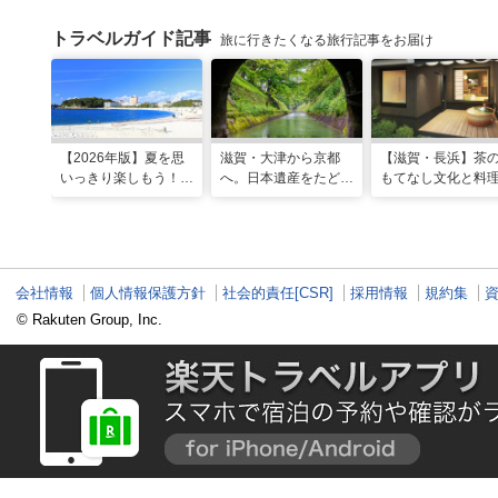
トラベルガイド記事
旅に行きたくなる旅行記事をお届け
【2026年版】夏を思
滋賀・大津から京都
【滋賀・長浜】茶
いっきり楽しもう！関
へ。日本遺産をたどる
もてなし文化と料
西のおすすめ海水浴
「びわ湖疏水船」の水
体感できる非日常
場・ビーチ18選
路旅
「三献の宿」がグ
ドオープン
会社情報
個人情報保護方針
社会的責任[CSR]
採用情報
規約集
© Rakuten Group, Inc.