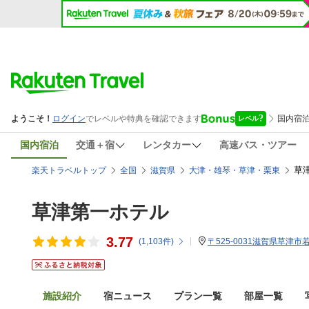
国内宿泊
交通＋宿
レンタカー
高速バス・ツアー
草
楽天トラベルトップ
全国
滋賀県
大津・雄琴・草津・栗東
草津第一ホテル
3.77
(
1,103
件)
〒525-0031滋賀県草津市若
施設紹介
宿ニュース
プラン一覧
部屋一覧