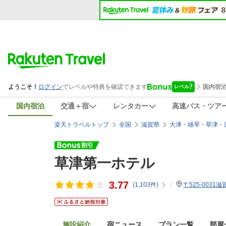
国内宿泊
交通＋宿
レンタカー
高速バス・ツア
楽天トラベルトップ
全国
滋賀県
大津・雄琴・草津・
草津第一ホテル
3.77
(
1,103
件)
〒525-0031
施設紹介
宿ニュース
プラン一覧
部屋