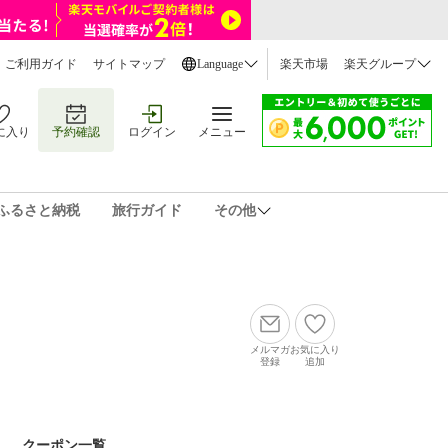
ご利用ガイド
サイトマップ
Language
楽天市場
楽天グループ
に入り
予約確認
ログイン
メニュー
ふるさと納税
旅行ガイド
その他
メルマガ
お気に入り
登録
追加
クーポン一覧