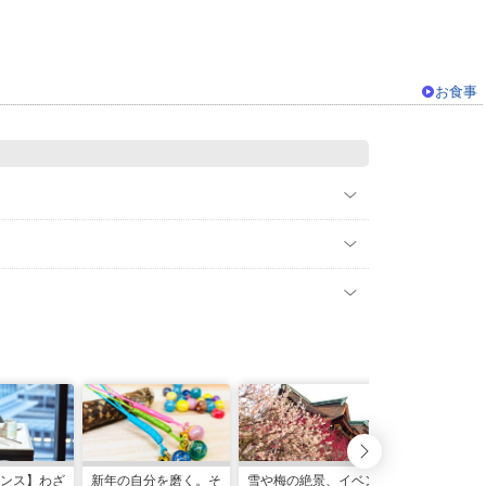
お食事
ンス】わざ
新年の自分を磨く。そ
雪や梅の絶景、イベン
【2026年】