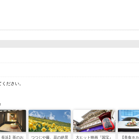
てください。
け
・長浜】茶のお
つつじや藤、花の絶景
大ヒット映画『国宝』
【美食ホカ