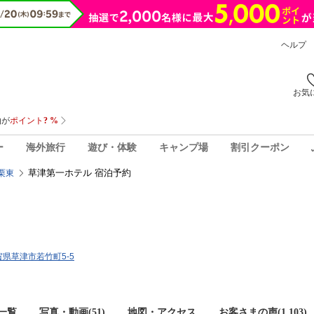
ヘルプ
お気
ー
海外旅行
遊び・体験
キャンプ場
割引クーポン
草津第一ホテル 宿泊予約
栗東
滋賀県草津市若竹町5-5
一覧
写真・動画(51)
地図・アクセス
お客さまの声(
1,103
)