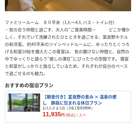
ファミリールーム ８０平米（1人〜4人 バス・トイレ付）
―気の合う仲間と過ごす、大人の“ご褒美時間－ どこか懐か
しく、それでいて洗練されたひとときを過ごせる、富良野ホテル
の和洋室。 約40平米のツインベッドルームに、ゆったりとくつろ
げる和室10帖を備えたこの客室は、 気の置けない仲間と、自然の
中でゆっくりと語らう“癒しの滞在”にぴったりの空間です。 寝室
と和室がしっかりと独立しているため、それぞれが自分のペース
で過ごせるのも魅力。
おすすめの宿泊プラン
【朝食付き】富良野の恵み × 温泉の癒
し 静寂に包まれる休日プラン
お1人さま1泊（3名1室利用時）
11,935
円
(税込)／
人
〜