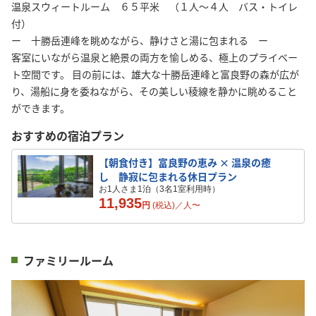
温泉スウィートルーム ６５平米 （１人～４人 バス・トイレ
付）
ー 十勝岳連峰を眺めながら、静けさと湯に包まれる ー
客室にいながら温泉と絶景の両方を愉しめる、極上のプライベー
ト空間です。 目の前には、雄大な十勝岳連峰と富良野の森が広が
り、湯船に身を委ねながら、その美しい稜線を静かに眺めること
ができます。
おすすめの宿泊プラン
【朝食付き】富良野の恵み × 温泉の癒
し 静寂に包まれる休日プラン
お1人さま1泊（3名1室利用時）
11,935
円
(税込)／
人
〜
ファミリールーム