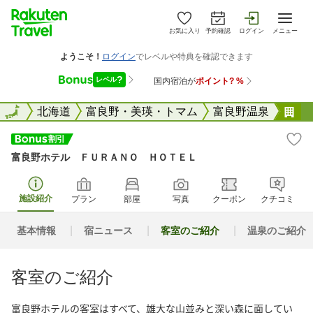
お気に入り
予約確認
ログイン
メニュー
全国
全国
北海道
富良野・美瑛・トマム
富良野温泉
富
富良野ホテル ＦＵＲＡＮＯ ＨＯＴＥＬ
施設紹介
プラン
部屋
写真
クーポン
クチコミ
基本情報
宿ニュース
客室のご紹介
温泉のご紹介
客室のご紹介
富良野ホテルの客室はすべて、雄大な山並みと深い森に面してい