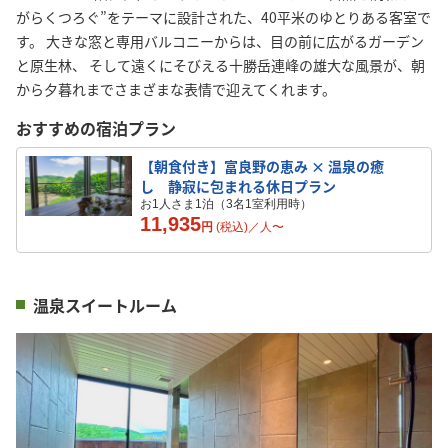
がらくつろぐ”をテーマに設計された、40平米のゆとりある客室で
す。 大きな窓と専用バルコニーからは、目の前に広がるガーデン
と原生林、 そして遠くにそびえる十勝岳連峰の雄大な風景が、朝
から夕暮れまでさまざまな表情で迎えてくれます。
おすすめの宿泊プラン
【朝食付き】富良野の恵み × 温泉の癒
し 静寂に包まれる休日プラン
お1人さま1泊（3名1室利用時）
11,935
円
(税込)／
人
〜
温泉スイートルーム