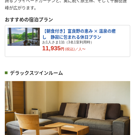
誇るプライベートガーデンと、奥に続く原生林、そして十勝岳連
峰が広がります。
おすすめの宿泊プラン
【朝食付き】富良野の恵み × 温泉の癒
し 静寂に包まれる休日プラン
お1人さま1泊（3名1室利用時）
11,935
円
(税込)／
人
〜
デラックスツインルーム