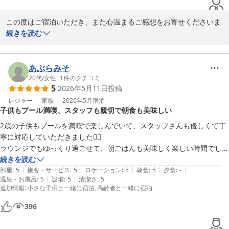
ぜひまた季節を変えて、ゆったりとしたリゾート時間をお楽しみく
この度はご宿泊いただき、また心温まるご感想をお寄せくださいま
ださいませ。

して、誠にありがとうございます。

続きを読む
再びお迎えできます日を、スタッフ一同心より楽しみにお待ち申し
上げております。
お部屋からの景色や広々としたプール、客室設備にご満足いただけ
たとのこと、大変嬉しく拝読いたしました。

あぶらみそ
ＰＧＭホテルリゾート沖縄（２０２６年４月２５日 先行営業開
夏にはぜひお子様ともご一緒に、プールにはお子様用の滑り台もご
20代
/
女性
|
1
件のクチコミ
始）
5
2026年5月11日
投稿
ざいますのでご一緒にお楽しみいただけるかと存じます。

2026-05-24
レジャー
家族
2026年5月
宿泊
子供もプール満喫、スタッフも親切で朝食も美味しい
また、ご朝食につきましても「何泊すれば一通り食べられるのか」
とのお言葉をいただき、スタッフ一同思わず笑顔になりました。

2歳の子供もプールを満喫で楽しんでいて、スタッフさんも優しくて丁
ゆっくりとお過ごしいただけるよう営業時間にもこだわっておりま
寧に対応していただきました🙇‍♀️

すので、ご滞在を満喫いただけたご様子に安心しております。

ラウンジでもゆっくり過ごせて、朝ごはんも美味しく楽しい時間でし
た！

続きを読む
お部屋のアメニティやお飲み物につきましても、お客様の旅のひと
|
|
|
|
|
また利用させて頂きたいです🙏
部屋
:
5
接客・サービス
:
5
ロケーション
:
5
朝食
:
5
夕食
:
-
ときが少しでも快適で特別なものになりますようご用意しておりま
|
|
温泉・お風呂
:
5
設備
:
5
清潔さ
:
5
追加情報
:
小さな子供と一緒に宿泊
高齢者と一緒に宿泊
すため、お喜びいただけて何よりでございます。

396
さらに、スタッフへの温かいお言葉まで頂戴し、心より感謝申し上
げます。
