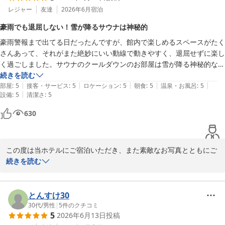
でございます。沖縄ならではの食材を取り入れた朝食は、多くのお
レジャー
友達
2026年6月
宿泊
客様からご好評をいただいております。

豪雨でも退屈しない！雪が降るサウナは神秘的
豪雨警報まで出てる日だったんですが、館内で楽しめるスペースがたく
「また特別な日に利用したい」とのお言葉をいただき、大変光栄で
さんあって、それがまた絶妙にいい動線で動きやすく、退屈せずに楽し
す。

く過ごしました。サウナのクールダウンのお部屋は雪が降る神秘的なス
お客様にいつでも快適で心に残るご滞在を提供できるよう、今後と
ペース、スタッフさん達のホスピタリティも最高です。
続きを読む
もサービスの向上に努めてまいります。

|
|
|
|
|
部屋
:
5
接客・サービス
:
5
ロケーション
:
5
朝食
:
5
温泉・お風呂
:
5
|
設備
:
5
清潔さ
:
5
今回いただいた温かいお言葉を励みに、さらなるおもてなしの充実
を目指して今後の参考にさせていただきます。

630
お客様のまたのお越しを、スタッフ一同心よりお待ち申し上げてお
ります。

この度は当ホテルにご宿泊いただき、また素敵なお写真とともにご
感想をお寄せいただきまして誠にありがとうございます。

続きを読む
ＰＧＭホテルリゾート沖縄 スタッフ一同
ＰＧＭホテルリゾート沖縄（２０２６年７月ＧＲＡＮＤ ＯＰＥ
ご滞在当日はあいにくの豪雨だったとのことですが、館内施設や動
Ｎ）
線にご満足いただき、快適にお過ごしいただけたご様子を大変嬉し
とんすけ30
2026-08-02
く拝読いたしました。

30代
/
男性
|
5
件のクチコミ
5
2026年6月13日
投稿