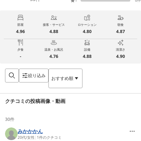
1
0
件
部屋
接客・サービス
ロケーション
朝食
4.96
4.88
4.80
4.87
夕食
温泉・お風呂
設備
清潔さ
-
4.76
4.88
4.90
絞り込み
おすすめ順
クチコミの投稿画像・動画
30
件
みかかかん
20代
/
女性
|
1
件のクチコミ