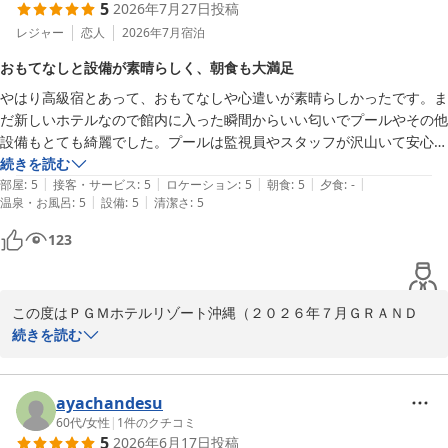
5
2026年7月27日
投稿
レジャー
恋人
2026年7月
宿泊
おもてなしと設備が素晴らしく、朝食も大満足
やはり高級宿とあって、おもてなしや心遣いが素晴らしかったです。ま
だ新しいホテルなので館内に入った瞬間からいい匂いでプールやその他
設備もとても綺麗でした。プールは監視員やスタッフが沢山いて安心し
て利用できます。

続きを読む
|
|
|
|
|
朝ごはんも高級感であふれておりとても種類も多く沖縄ならではの料理
部屋
:
5
接客・サービス
:
5
ロケーション
:
5
朝食
:
5
夕食
:
-
|
|
温泉・お風呂
:
5
設備
:
5
清潔さ
:
5
もあり大満足です。また特別な日に利用したいなと思いました。ありが
とうございました。
123
この度はＰＧＭホテルリゾート沖縄（２０２６年７月ＧＲＡＮＤ　
ＯＰＥＮ）にご宿泊いただき、誠にありがとうございます。

続きを読む
おもてなしや館内の雰囲気、そしてプール施設につきましてもお褒
めのお言葉をいただき、スタッフ一同大変嬉しく拝読いたしまし
ayachandesu
た。

60代
/
女性
|
1
件のクチコミ
5
2026年6月17日
投稿
また、朝食のメニューや質にもご満足いただけたとのこと、何より