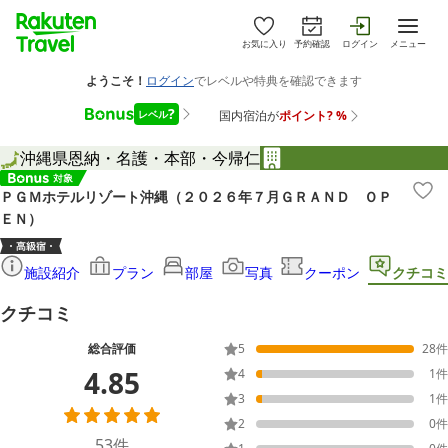
お気に入り
予約確認
ログイン
メニュー
沖縄県
恩納・名護・本部・今帰仁
ＰＧＭホテルリゾート沖縄（２０２６年７月ＧＲＡＮＤ ＯＰ
ＥＮ）
施設紹介
プラン
部屋
写真
クーポン
クチコミ
クチコミ
総合評価
5
28
件
4.85
4
1
件
3
1
件
2
0
件
53
件