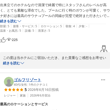
始）
出来立てのホテルなので清潔で綺麗で特にスタッフさんのレベルが高
だき、誠にありがとうございます。

く、とても素敵な滞在でした。プールに行く時のガウンが可愛く、サウ
2026-06-19
ナ好きには最高のサウナ→プールの同線が完璧で絶対また行きたいで
お客様からいただきましたお声は、今後のサービス向上に向けた大
す！！！

続きを読む
切なご意見として関係部署へ共有し、より快適にお過ごしいただけ
|
|
|
|
|
プールも監視してくださるスタッフさんの数が他のホテルよりも多く、
部屋
:
5
接客・サービス
:
5
ロケーション
:
5
朝食
:
4
夕食
:
-
る滞在をご提供できますよう、改善に努めてまいります。

|
|
温泉・お風呂
:
5
設備
:
5
清潔さ
:
5
子供連れの方も安心かなと思います！

ホテルの朝食大好き民からするとハイアットやブセナなどのホテルより
これからも、ゴルフをはじめ、お食事やご滞在のすべての時間が、
225
は落ちるかなとゆう印象ですがとても素敵なホテルでした！
お客様にとって心に残る上質なひとときとなりますよう、スタッフ
一同さらなるおもてなしの向上に努めてまいります。

この度は当ホテルにご宿泊いただき、また貴重なご感想をお寄せい
またお客様をお迎えできます日を、心よりお待ち申し上げておりま
ただきまして誠にありがとうございます。

続きを読む
す。
ＰＧＭホテルリゾート沖縄（２０２６年７月ＧＲＡＮＤ ＯＰＥ
館内の清潔さやスタッフの対応につきまして、温かいお言葉を頂戴
Ｎ）
し大変嬉しく拝読いたしました。「スタッフさんのレベルが高い」
ゴルフリゾート
2026-07-22
とのお言葉は、日々お客様をお迎えしている私どもにとって何より
40代
/
女性
|
1
件のクチコミ
5
2026年6月16日
投稿
の励みでございます。

レジャー
家族
2026年6月
宿泊
また、プールご利用時のガウンや、サウナからプールまでの動線に
最高のロケーションとサービス
ついてもお楽しみいただけたようで何よりでございます。サウナ好