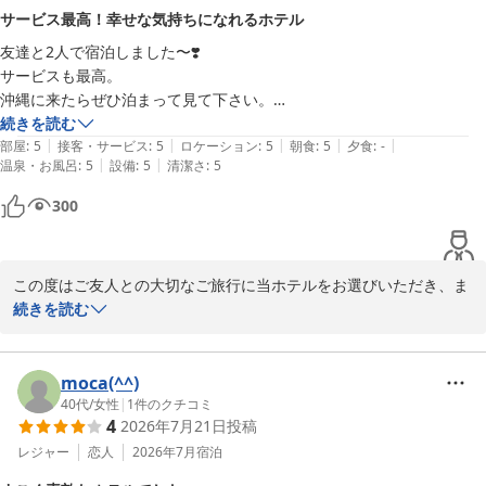
お部屋につきましてご満足いただけたとのこと、大変光栄にござい
サービス最高！幸せな気持ちになれるホテル
ます。

◆朝食

友達と2人で宿泊しました〜❣️

とても美味しく頂きました。オムレツやローストビーフはシェフの方が
サービスも最高。

またスタッフの接客・サービスにつきましてもご評価を賜り、誠に
調理してくれ3日間毎日頂きました。クロワッサンの焼き立てを持って
沖縄に来たらぜひ泊まって見て下さい。

ありがとうございます。お客様に心地よくお過ごしいただけたので
来てくれるのも嬉しかったです。瓶に入ったスムージーも栄養がたくさ
幸せな気持ちになります😍
続きを読む
したら、私どもにとって何よりの喜びでございます。

ん入ってそうでとても美味しくたくさん頂いてしましました。

|
|
|
|
|
部屋
:
5
接客・サービス
:
5
ロケーション
:
5
朝食
:
5
夕食
:
-
子連れで席も配慮頂き助かりました。

|
|
温泉・お風呂
:
5
設備
:
5
清潔さ
:
5
一方、朝食につきまして貴重なご意見をお寄せいただき、ありがと
お皿も大きいのがあったのでパンを選ぶときは問題無かったのですが、
うございます。いただきましたお声を真摯に受け止め、内容やご案
300
和食を選ぶときはお盆があればいいなと思いました。

内のさらなる向上に努めてまいります。

あとおしぼりが少しわかりずらかったです。

プールにつきましては、お部屋からの眺めをご堪能いただけました
◆プール

この度はご友人との大切なご旅行に当ホテルをお選びいただき、ま
こと、大変光栄にございます。

子どもがまだ小さいので、重要視はしていなかったのですが、室内に滑
た素敵なご感想とお写真をお寄せいただきまして誠にありがとうご
続きを読む
期間限定ではございますが、ライトアップされたプールに生演奏
り台もあり楽しそうに遊んでいました。サウナやジャグジーもあり大人
ざいます。

と、五感にて癒しを体感いただけておりましたら幸いでございま
はゆっくりできそうです。外のプールの周りにはソファーの席があり、
す。

そこから綺麗なプールを眺めるだけで癒されました。夕方にはサックス
「サービスも最高」「幸せな気持ちになれるホテル」とのお言葉を
moca(^^)
やチェロなどの演奏もありました！
頂戴し、スタッフ一同大変嬉しく拝読いたしました。おふたりのご
40代
/
女性
|
1
件のクチコミ
これからもいただいたご期待を裏切ることのないよう、サービス・
4
2026年7月21日
投稿
滞在が心に残る素敵な時間となりましたこと、私どもにとって何よ
品質のさらなえる工場に勤め、皆様に長く愛されるリゾートを目指
りの喜びでございます。

レジャー
恋人
2026年7月
宿泊
してまいります。
