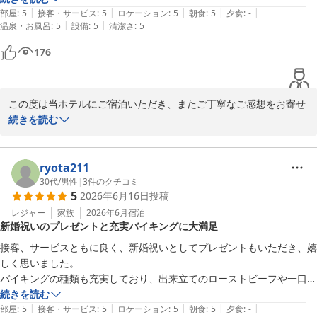
ジムなどの館内施設、

|
|
|
|
|
した。
お部屋ではロクシタンのスキンケアが夜用、朝用と用意されていまし
部屋
:
5
接客・サービス
:
5
ロケーション
:
5
朝食
:
5
夕食
:
-
さらにラウンジでお召し上がりいただいたバリスタのコーヒーやス
|
|
温泉・お風呂
:
5
設備
:
5
清潔さ
:
5
た。手が濡れるとパウチが開けにくい場合もあったのでスキンケア開始
イーツまで、ご滞在のひとときをご満喫いただけたとのこと、大変
前にすべて開けておくのがおすすめです！

176
光栄でございます。

浴室はバスタブに水がたまるのが早くて、足から肩まで浸かれるのが良
また、ご朝食につきましてもご満足いただけたようで何よりでござ
かったです。スタッフの皆様終始笑顔で対応してくださって、素敵な時
います。

間をありがとうございました♪
この度は当ホテルにご宿泊いただき、またご丁寧なご感想をお寄せ
これからも、お客様お一人おひとりに寄り添い、上質な寛ぎと心に
いただきまして誠にありがとうございます。

続きを読む
残るおもてなしをご提供できますよう、スタッフ一同研鑽を重ねて
まいります。

ご朝食につきまして、フルーツジュースやお料理をお楽しみいただ
けたとのこと、大変嬉しく拝読いたしました。特にサトウキビご飯
ryota211
また沖縄へお越しの際は、ぜひPGMホテルリゾート沖縄で、穏やか
をお気に召していただけたようで何よりでございます。当ホテルな
30代
/
男性
|
3
件のクチコミ
5
2026年6月16日
投稿
で贅沢な時間をお過ごしくださいませ。

らではの味わいをお楽しみいただけましたことを光栄に存じます。

再びお迎えできます日を、心よりお待ち申し上げております。
レジャー
家族
2026年6月
宿泊
新婚祝いのプレゼントと充実バイキングに大満足
また、お部屋にご用意しておりますロクシタンのスキンケアや浴室
ＰＧＭホテルリゾート沖縄（２０２６年４月２５日 先行営業開
設備につきましてもご満足いただけたご様子を伺い、安心いたしま
接客、サービスともに良く、新婚祝いとしてプレゼントもいただき、嬉
始）
した。スキンケアのパウチについての貴重なご意見もありがとうご
しく思いました。

2026-06-28
ざいます。今後のサービス向上の参考とさせていただきます。

バイキングの種類も充実しており、出来立てのローストビーフや一口小
皿でのマリネやカルパッチョはとても美味しかった。

続きを読む
さらに、スタッフへの温かいお言葉を頂戴し、心より御礼申し上げ
|
|
|
|
|
一泊でしたが、リピートしたいホテルでした。
部屋
:
5
接客・サービス
:
5
ロケーション
:
5
朝食
:
5
夕食
:
-