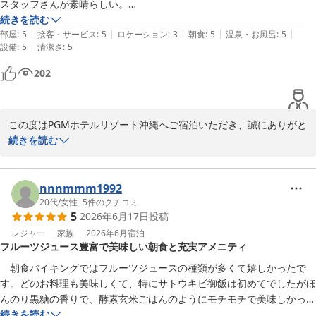
す。

スタッフさんが素晴らしい。

またのお越しを心よりお待ちしております。

続きを読む
|
|
|
|
|
まだプレオープンだったので施設は綺麗でした。

部屋
:
5
接客・サービス
:
5
ロケーション
:
3
朝食
:
5
温泉・お風呂
:
5
ＰＧＭホテルリゾート沖縄
|
設備
:
5
清潔さ
:
5
不思議な間取りですが、お風呂とベッドルームは繋がっていて、テレビ
を見ながら湯船につかれます。

ＰＧＭホテルリゾート沖縄（２０２６年７月ＧＲＡＮＤ ＯＰＥ
202
それを想定してバスタブは寝湯のようになってました。

Ｎ）
アメニティが充実。ロクシタン好きには堪らないですね。

2026-07-12
この度はPGMホテルリゾート沖縄へご宿泊いただき、誠にありがと
館内施設のプールは浅めで家族で水遊びをする想定としては十分なもの
うございます。

続きを読む
です。

また、このように心温まるご感想をお寄せいただきましたこと、心
温かいジャグジーあり。

より御礼申し上げます。

サウナとアイスサウナも楽しめます。

nnnmmm1992
「サービスとおもてなし最高」とのお言葉を頂戴し、スタッフへの
20代
/
女性
|
5
件のクチコミ
横にジムもあるので汗かいてからシャワーからのプールは最高ですね。

5
2026年6月17日
投稿
温かいお褒めのお言葉まで賜りましたことは、私どもにとりまして
何よりの喜びでございます。

レジャー
家族
2026年6月
宿泊
ラウンジ利用時間は10:00-19:30。

フルーツジュース豊富で美味しい朝食と充実アメニティ
ケーキが美味しく、何よりバリスタの淹れる珈琲は苦すぎず、酸味勝ち
ゴルフリゾートでありながら、ゴルフをされないお客様にもゆった
でもなく、味はハッキリしているが飲みやすい最高に美味しい珈琲でし
　朝食バイキングではフルーツジュースの種類が多くて嬉しかったで
りとしたリゾートステイをお楽しみいただけたご様子を拝読し、大
た。

す。どのお料理も美味しくて、特にサトウキビ御飯は初めてでしたがほ
変嬉しく存じます。

んのり黒糖の香りで、酵素玄米ごはんのようにモチモチで美味しかった
客室でのバスタイムやロクシタンのアメニティ、プール・サウナ・
朝ごはんのバイキングは種類豊富でどれも美味しく食べ過ぎてしまいま
です！

続きを読む