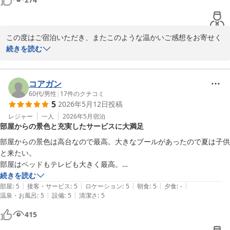
う努めておりますので、スタッフ一同大きな励みとなります。

お食事やプール、サウナもご満足いただけたとのこと、大変嬉しく
拝読いたしました。ご滞在中を通して快適にお過ごしいただき、
この度はご宿泊いただき、またこのような温かいご感想をお寄せく
「また絶対に泊まりたい」と感じていただけたことは、私どもにと
ださいまして、誠にありがとうございます。

続きを読む
って最高のお褒めの言葉でございます。

「また泊まりたいホテル」とのお言葉を頂戴できましたこと、スタ
これからも皆様に感動と安らぎをお届けできるホテルを目指し、サ
ッフ一同大変光栄に存じます。

コアガン
ービスの向上に努めてまいります。

60代
/
男性
|
17
件のクチコミ
5
2026年5月12日
投稿
スタッフの対応やお食事につきましてご満足いただけたご様子を嬉
またお会いできます日を、スタッフ一同心よりお待ち申し上げてお
しく拝読いたしました。

レジャー
一人
2026年5月
宿泊
部屋からの景色と充実したサービスに大満足
ります。
皆様に心地よくお過ごしいただけるよう、笑顔とおもてなしの心を
大切にしておりますため、そのように感じていただけたことは何よ
部屋からの景色は高台なので最高。大きなブールがあったので夏は子供
ＰＧＭホテルリゾート沖縄（２０２６年４月２５日 先行営業開
りの励みでございます。

と来たい。

始）
部屋はベッドもテレビも大きく最高。

2026-06-13
また、ご一緒にご宿泊された皆様が「何泊もしたい」「帰りたくな
朝食は例によって食べきれないほどのビュッフェで一通り食べるには何
続きを読む
い」と感じてくださったとのお言葉は、私どもにとりましても大変
|
|
|
|
|
泊すれば良いのか？？また11時半までって耳を疑った。部屋に備えて
部屋
:
5
接客・サービス
:
5
ロケーション
:
5
朝食
:
5
夕食
:
-
印象深く、忘れられないご感想となりました。

|
|
温泉・お風呂
:
5
設備
:
5
清潔さ
:
5
あるエコバッグやポーチはお持ち帰りできるとのこと。ビールとソフト
ドリンクも沢山冷蔵庫に入っていてこれも飲みきれない^_^。

415
これからも、お客様に“また帰ってきたい”と感じていただけるよう
フロントほかの皆さんの礼儀正しさにはこちらが恐縮するほどでした。

な、心に残るホテルを目指し、より一層努めてまいります。
