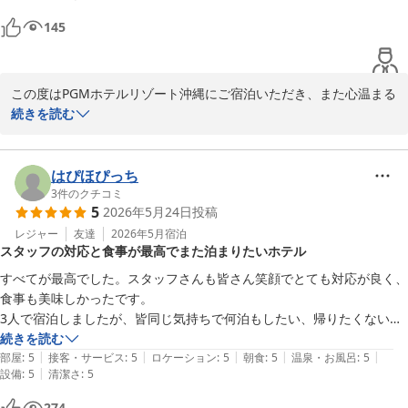
もサウナも大変満足です。

終始快適でした✨滞在中ずっと気持ちよく過ごせて、また絶対に泊まり
145
「リピートしたいホテル」とのお言葉を励みに、今後もよりご満足
たいと思えるホテルでした🥰
いただけるサービスを目指してまいります。またおふたりをお迎え
できます日を心よりお待ち申し上げております。
この度はPGMホテルリゾート沖縄にご宿泊いただき、また心温まる
ＰＧＭホテルリゾート沖縄（２０２６年４月２５日 先行営業開
ご感想をお寄せいただきまして誠にありがとうございます。

続きを読む
始）
2026-06-19
プレオープン期間のためホテルスタッフも至らない点が多々あった
かと思いますが当ホテルをお選びいただき、ご滞在をお楽しみいた
はぴほぴっち
だけたことを大変嬉しく思います。

3
件のクチコミ
5
2026年5月24日
投稿
「お部屋に入った時の感動が忘れられません」とのお言葉をはじ
レジャー
友達
2026年5月
宿泊
スタッフの対応と食事が最高でまた泊まりたいホテル
め、高級感あふれる空間や館内の香り、清潔感についてお褒めいた
だき、光栄に存じます。お客様に非日常のひとときをお過ごしいた
すべてが最高でした。スタッフさんも皆さん笑顔でとても対応が良く、
だけるよう、空間づくりにもこだわっておりますので、そのように
食事も美味しかったです。

感じていただけたことは私どもにとって何よりの喜びでございま
3人で宿泊しましたが、皆同じ気持ちで何泊もしたい、帰りたくないと
す。

いう気持ちまでなりました。

続きを読む
|
|
|
|
|
又泊まりたくなる素晴らしいホテルでした。
部屋
:
5
接客・サービス
:
5
ロケーション
:
5
朝食
:
5
温泉・お風呂
:
5
また、スタッフの対応につきましても温かいお言葉をいただき、誠
|
設備
:
5
清潔さ
:
5
にありがとうございます。お客様に心地よくお過ごしいただけるよ
274