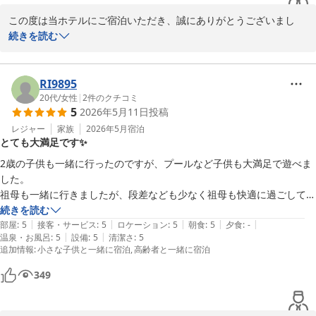
今後も皆様に心地よくお過ごしいただける空間とサービスを目指
この度は当ホテルにご宿泊いただき、誠にありがとうございまし
し、努めてまいります。

た。

続きを読む
ぜひまた季節を変えてお越しくださいませ。

お子様にプールを満喫していただけたとのこと、ご家族皆様で楽し
再びお迎えできます日を、スタッフ一同心より楽しみにお待ちして
い時間をお過ごしいただけたご様子を大変嬉しく拝読いたしまし
RI9895
おります。
た。

20代
/
女性
|
2
件のクチコミ
ＰＧＭホテルリゾート沖縄（２０２６年４月２５日 先行営業開
5
2026年5月11日
投稿
始）
また、スタッフの対応につきましても温かいお言葉を頂戴し、心よ
レジャー
家族
2026年5月
宿泊
とても大満足です✨️
2026-05-18
り感謝申し上げます。お客様に安心して快適にお過ごしいただける
よう心掛けておりますので、そのように感じていただけましたこと
2歳の子供も一緒に行ったのですが、プールなど子供も大満足で遊べま
は、私どもにとって大きな励みでございます。

した。

祖母も一緒に行きましたが、段差なども少なく祖母も快適に過ごしてま
ラウンジではゆったりとしたリゾート時間をお楽しみいただき、ご
した。

続きを読む
朝食につきましてもご満足いただけたとのこと、嬉しい限りでござ
|
|
|
|
|
他にもお部屋内も全て綺麗でアメニティグッズも香りなどもよくとても
部屋
:
5
接客・サービス
:
5
ロケーション
:
5
朝食
:
5
夕食
:
-
います。沖縄らしい食材を取り入れたメニューもご用意しておりま
|
|
温泉・お風呂
:
5
設備
:
5
清潔さ
:
5
満足です！！

追加情報
:
小さな子供と一緒に宿泊
高齢者と一緒に宿泊
すので、次回ご来館の際にはまた違った味わいもお楽しみいただけ
朝食も和食・洋食と沢山あって美味しかったです！！

るかと存じます。

また家族で行きたいと思いました。
349
また、館内のプールやリラクゼーション施設は、お子様連れのご家
族にもゆっくりお過ごしいただけるよう整えております。ぜひ次回