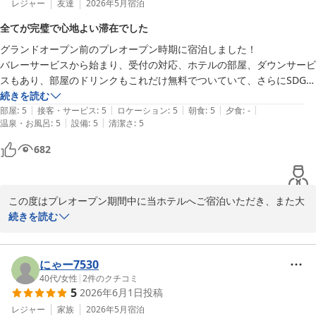
また、サウナのクールダウンルームの雪が降る幻想的な空間もお楽
レジャー
友達
2026年5月
宿泊
しみいただけたようで何よりでございます。非日常を感じていただ
全てが完璧で心地よい滞在でした
ける当ホテルならではの体験として、多くのお客様にご好評をいた
グランドオープン前のプレオープン時期に宿泊しました！

だいております。

バレーサービスから始まり、受付の対応、ホテルの部屋、ダウンサービ
スもあり、部屋のドリンクもこれだけ無料でついていて、さらにSDGS
さらに、スタッフのホスピタリティにつきましても温かいお言葉を
ということで部屋に1人ずつ水を入れるタンブラーの用意もあり、ス
続きを読む
頂戴し、心より御礼申し上げます。お客様からのお言葉は私どもに
|
|
|
|
|
パ、サウナにもデトックスウォーターと普通の水が置いてあり、とにか
部屋
:
5
接客・サービス
:
5
ロケーション
:
5
朝食
:
5
夕食
:
-
とって大きな励みでございます。

|
|
温泉・お風呂
:
5
設備
:
5
清潔さ
:
5
く全てが何の不自由もなく、とても心地よく過ごせたホテルでした！

本当にここはもう少しこうしたほうが…というのがなく、気持ちよく過
改めまして、たくさんのお写真をご投稿いただきありがとうござい
682
ごせました！

ました。次回はぜひ晴れた日の景色もお楽しみいただければ幸いで
食事は朝食しか食べてませんが、とても美味しくて時間も長いこと滞在
す。

できるのでほんとにゆっくりすることができました！

この度はプレオープン期間中に当ホテルへご宿泊いただき、また大
ぜひまた行きたいと思います！

またのお越しをスタッフ一同、心よりお待ちしております。
変嬉しいご感想をお寄せいただきまして誠にありがとうございま
続きを読む
ＰＧＭホテルリゾート沖縄（２０２６年４月２５日 先行営業開
す。

始）
2026-06-19
バレーサービスから始まり、フロントスタッフの対応、お部屋での
にゃー7530
ご滞在、ターンダウンサービスまで、細やかな点にも目を留めてい
40代
/
女性
|
2
件のクチコミ
5
2026年6月1日
投稿
ただき、お褒めのお言葉を頂戴できましたこと、スタッフ一同心よ
り嬉しく拝読いたしました。

レジャー
家族
2026年5月
宿泊