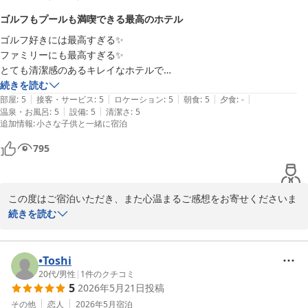
過ごしいただけたとのこと、大変嬉しく思っております。当ホテル
またお迎えできます日をスタッフ一同、心よりお待ち申し上げてお
ゴルフもプールも満喫できる最高のホテル
がご家族での大切なご旅行のひとときをお手伝いできましたことを
ります。
ゴルフ好きには最高すぎる✨

光栄に感じております。

ＰＧＭホテルリゾート沖縄（２０２６年４月２５日 先行営業開
ファミリーにも最高すぎる✨

始）
とても清潔感のあるキレイなホテルで

また、無料シャトルバスや客室、館内の装飾、設備に加え、バッグ
スタッフさんの対応もとっても親切でした☺️

続きを読む
やボトル、冷蔵庫内のお飲み物などのサービスもお楽しみいただけ
2026-06-19
|
|
|
|
|
ゴルフ組を待つ間に子供はプールやジャグジーで大喜び👼🏼

部屋
:
5
接客・サービス
:
5
ロケーション
:
5
朝食
:
5
夕食
:
-
たご様子を伺い、大変嬉しく拝見いたしました。

|
|
温泉・お風呂
:
5
設備
:
5
清潔さ
:
5
大人はサウナやシュミレーションゴルフやバーなどもありのんびりステ
追加情報
:
小さな子供と一緒に宿泊
イができました✨

「至れり尽くせりでした」とのお言葉、そして「また訪れたい」と
アメニティも豊富でビーチサンダル・ポーチ・水筒など持ち帰る事もで
のお言葉は、私どもにとって大変光栄であり、今後の励みとなりま
795
きました🛍️

す。

朝食は種類が豊富でスムージーもあり女性も子供も大満足な朝でした☕️
これからもお子様から大人の方まで、皆様に快適で思い出に残るご
この度はご宿泊いただき、また心温まるご感想をお寄せくださいま
滞在をご提供できるよう努めてまいります。

して、誠にありがとうございます。

続きを読む
またご家族皆様をお迎えできます日を、スタッフ一同心よりお待ち
「ゴルフ好きにもファミリーにも最高のホテル」とのお言葉を頂戴
しております。

し、大変嬉しく拝読いたしました。

•Toshi
20代
/
男性
|
1
件のクチコミ
この度はご宿泊ならびに素敵な口コミをお寄せいただき、誠にあり
5
2026年5月21日
投稿
ご滞在中は、ゴルフはもちろん、プールやジャグジー、サウナ、シ
がとうございました。
ミュレーションゴルフ、バーなど、それぞれのお時間を思い思いに
その他
恋人
2026年5月
宿泊