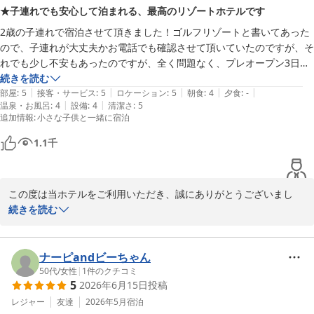
ただけるようお手伝いできましたことを、心より嬉しく感じており
またお会いできます日を、スタッフ一同心より楽しみにお待ち申し
★子連れでも安心して泊まれる、最高のリゾートホテルです
ます。

上げております。
2歳の子連れで宿泊させて頂きました！ゴルフリゾートと書いてあった
お二人にとってかけがえのないひとときとなりましたなら、これ以
ＰＧＭホテルリゾート沖縄（２０２６年４月２５日 先行営業開
ので、子連れが大丈夫かお電話でも確認させて頂いていたのですが、そ
上の喜びはございません。

始）
れでも少し不安もあったのですが、全く問題なく、プレオープン3日目
でしたが、最高のホテルでした♪

続きを読む
2026-05-24
また、ホテル全体の空間や設備、ご朝食につきましてもご満足いた
|
|
|
|
|
部屋
:
5
接客・サービス
:
5
ロケーション
:
5
朝食
:
4
夕食
:
-
だけたご様子を嬉しく拝読いたしました。

|
|
温泉・お風呂
:
4
設備
:
4
清潔さ
:
5
◆部屋

特にスタッフへの温かいお言葉は、私どもにとって何よりの励みで
追加情報
:
小さな子供と一緒に宿泊
デラックスツインルームで1番スタンダードの部屋だったと思います
ございます。

が、センター棟の真ん中の7階の部屋を用意して頂き、眺望も海ゴルフ
1.1
千
場プールが綺麗に見えました！ベランダに何度も出て眺めてました！部
「忘れられない最高の体験」とのお言葉を胸に、これからも皆様の
屋も広く、子どもが走り回っていました。

心に残るご滞在をご提供できますよう、より一層努めてまいりま
す。

この度は当ホテルをご利用いただき、誠にありがとうございまし
◆接客・サービス

た。

続きを読む
皆さん子どもにたくさん声をかけて頂き、ご迷惑お掛けするかもと少し
またお迎えできます日を、心より楽しみにお待ちしております。
また、このようにお心のこもったご感想をお寄せいただきましたこ
不安でしたが、優しく丁寧に接して頂き嬉しかったです。サービスが行
ＰＧＭホテルリゾート沖縄（２０２６年４月２５日 先行営業開
と、厚く御礼申し上げます。

き届いていました！

始）
ナーピandビーちゃん
ご滞在全体を通じて、特別なお時間をお過ごしいただけたご様子を
50代
/
女性
|
1
件のクチコミ
2026-05-24
◆ロケーション

5
2026年6月15日
投稿
拝読し、大変嬉しく存じます。

居酒屋の送迎を利用したり周辺でも楽しめました！恩納村は静かで海が
レジャー
友達
2026年5月
宿泊
近くお気に入りです。
