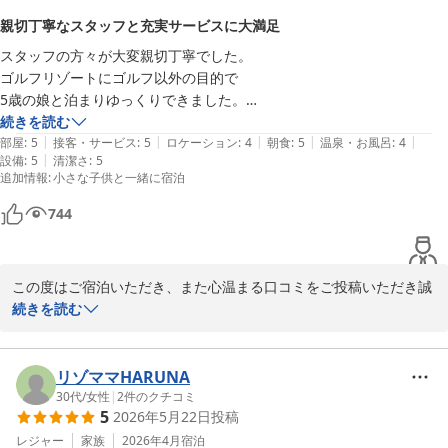
親切丁寧なスタッフと充実サービスに大満足
お部屋のドリンクサービスやタンブラーのご用意、スパ・サウナで
スタッフの方々が大変親切丁寧でした。

のデトックスウォーターなど、当ホテルで大切にしている快適な滞
ゴルフリゾートにゴルフ以外の目的で

在づくりを感じていただけたことを大変光栄に存じます。環境への
5歳の娘と泊まりゆっくりできました。

配慮と、お客様が心地よくお過ごしいただけることの両立を目指し
那覇から無料のシャトルバスがあったのと、

続きを読む
ておりますので、このようなお言葉は大きな励みとなります。

|
|
|
|
|
オープン前なのでキレイそうだなと思い

部屋
:
5
接客・サービス
:
5
ロケーション
:
4
朝食
:
5
温泉・お風呂
:
4
|
設備
:
5
清潔さ
:
5
このホテルに決めました。

また、朝食につきましてもご満足いただけたようで何よりでござい
追加情報
:
小さな子供と一緒に宿泊
お部屋や装飾品、設備すべてとてもよかったのと、

ます。ゆっくりとお食事を楽しみながら、寛ぎの時間をお過ごしい
バッグやボトル、冷蔵庫の飲み物(パッションフルーツジュースやオリ
ただけたご様子を伺い、嬉しく思います。

744
オンビール)のサービスもあり、至れり尽くせりでした。また訪れたい
です。
「ここはもう少しこうしたほうがという点がなかった」「ぜひまた
行きたい」とのお言葉は、私どもにとって最高の励みでございま
この度はご宿泊いただき、また心温まる口コミをご投稿いただき誠
す。これからもお客様一人ひとりに寄り添ったおもてなしを大切に
にありがとうございます。

続きを読む
し、より快適で思い出に残るご滞在をご提供できるよう努めてまい
ります。

スタッフの対応につきまして、「親切丁寧」とのお言葉を頂戴し、
大変嬉しく拝見いたしました。お客様からのお言葉は、スタッフ一
リゾママHARUNA
次回お越しの際には、ぜひ館内のレストランやバー、コーヒーラウ
同にとって何よりの励みでございます。

30代
/
女性
|
2
件のクチコミ
ンジ、スパなど、今回とはまた違ったホテルの魅力もお楽しみいた
5
2026年5月22日
投稿
だけますと幸いです。

今回はゴルフ以外の目的で、5歳のお嬢様とご一緒にゆっくりとお
レジャー
家族
2026年4月
宿泊