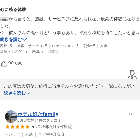
ＰＧＭホテルリゾート沖縄（２０２６年４月２５日 先行営業開
お楽しみいただけたご様子に、スタッフ一同大変嬉しく感じており
心に残る体験
始）
ます。

結論から言うと、施設、サービス共に忘れられない最高の体験になりま
お子様にも楽しいひとときをお過ごしいただけたとのこと、何より
2026-06-01
した。

でございます。

今回彼女さんの誕生日という事もあり、特別な時間を過ごしたいと思い
すでにご利用いただいたかもしれませんが、プールにはお子様用の
予約しましたが、個人的なタイミングも重なり、この機会にサプライズ
続きを読む
滑り台もあり、“飽きのこない”こだわった空間をご提供させていた
|
|
|
|
|
でプロポーズをすることにしました。

部屋
:
5
接客・サービス
:
5
ロケーション
:
5
朝食
:
5
夕食
:
-
だいております。

|
|
温泉・お風呂
:
5
設備
:
5
清潔さ
:
5
そこでホテル側に確認や協力をお願いした所、対応、提案全てが丁寧
で、私の緊張や不安も解けていきました。そして当日の直接の対応もと
また、館内の清潔感やスタッフの対応につきましても温かいお言葉
696
ても素敵で協力的でした。

を頂戴し、心より感謝申し上げます。

また、ホテル全体は清潔感があり、設備も整っていて充実したホテルス
テイになりました。朝食の種類も豊富で、量もちょうどよく、色々な味
アメニティやご朝食につきましてもご満足いただけたようで安心い
この度は大切なご旅行に当ホテルをお選びいただき、誠にありがと
を満足いくまで食べられました♪

たしました。

うございました。

続きを読む
繰り返すようですが、従業員全員の丁寧な対応に感動しました。

特に朝食は、一日の始まりを豊かに彩る時間となりますよう、メニ
ぜひまた良い機会に利用させていただきたいと思います。本当にありが
ューや内容にもこだわってご用意しておりますため、そのようなお
また、お誕生日という特別なご滞在に加え、人生の大切な節目とな
とうございました。
言葉は大きな励みでございます。

るプロポーズの瞬間を当ホテルでお迎えいただけましたこと、スタ
ホテル好きfamily
ッフ一同大変光栄に存じます。

30代
/
女性
|
4
件のクチコミ
これからも、ご家族皆様でゆったりとお楽しみいただけるリゾート
5
2026年5月5日
投稿
空間を目指し、より一層努めてまいります。

事前のご相談から当日まで、少しでも安心してその瞬間を迎えてい
レジャー
家族
2026年4月
宿泊