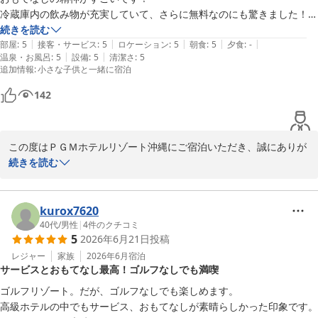
ＰＧＭホテルリゾート沖縄（２０２６年４月２５日 先行営業開
スをご用意しております。次回お越しの際には、ぜひ今回とはまた
冷蔵庫内の飲み物が充実していて、さらに無料なのにも驚きました！

始）
違った魅力もご体験いただければ幸いです。

残念ながら台風でプールには入れませんでしたが、とても快適で楽しい
続きを読む
2026-06-19
|
|
|
|
|
旅でした！

部屋
:
5
接客・サービス
:
5
ロケーション
:
5
朝食
:
5
夕食
:
-
「ぜひまた泊まりに行きたい」とのお言葉を励みに、これからも皆
|
|
温泉・お風呂
:
5
設備
:
5
清潔さ
:
5
ありがとうございました😊
追加情報
:
小さな子供と一緒に宿泊
さまに心地よい時間をご提供できるよう努めてまいります。

142
またのお越しをスタッフ一同、心よりお待ち申し上げております。
ＰＧＭホテルリゾート沖縄（２０２６年４月２５日 先行営業開
始）
この度はＰＧＭホテルリゾート沖縄にご宿泊いただき、誠にありが
2026-06-19
とうございます。

続きを読む
当ホテルのサービスや客室内のドリンクにつきまして、お褒めの言
葉をいただき大変嬉しく存じます。

kurox7620
台風の影響によりプールをご利用いただけなかったとのこと、私ど
40代
/
男性
|
4
件のクチコミ
5
2026年6月21日
投稿
もも大変心苦しく、残念な思いでいっぱいでございます。そのよう
な状況下でも、快適に楽しくお過ごしいただけたというお言葉を伺
レジャー
家族
2026年6月
宿泊
サービスとおもてなし最高！ゴルフなしでも満喫
い、スタッフ一同安堵いたしました。

ゴルフリゾート。だが、ゴルフなしでも楽しめます。

次回お越しの際には、ぜひプールもお楽しみいただけますと幸いで
高級ホテルの中でもサービス、おもてなしが素晴らしかった印象です。