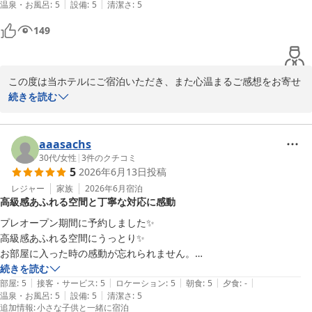
ます。お客様に快適で心地よい時間をお過ごしいただけるよう、ス
|
|
温泉・お風呂
:
5
設備
:
5
清潔さ
:
5
タッフ一同笑顔とおもてなしの心を大切にしておりますので、この
149
ようなお言葉は大変励みになります。

これからも皆さまにご満足いただける滞在をご提供できますよう努
めてまいります。ぜひまたお越しいただき、ゆったりとしたひとと
この度は当ホテルにご宿泊いただき、また心温まるご感想をお寄せ
きをお過ごしくださいませ。

いただきまして誠にありがとうございます。

続きを読む
スタッフ一同、再びお迎えできます日を心よりお待ち申し上げてお
改めまして、ご結婚おめでとうございます。おふたりの大切な記念
ります。
のご旅行に当ホテルをお選びいただけましたことを大変光栄に存じ
aaasachs
ます。また、新婚のお祝いとしてご用意させていただいたプレゼン
30代
/
女性
|
3
件のクチコミ
ＰＧＭホテルリゾート沖縄（２０２６年４月２５日 先行営業開
5
2026年6月13日
投稿
トをお喜びいただけたとのこと、スタッフ一同嬉しく拝読いたしま
始）
した。

レジャー
家族
2026年6月
宿泊
2026-06-19
高級感あふれる空間と丁寧な対応に感動
お食事につきましても、出来立てのローストビーフやマリネ、カル
プレオープン期間に予約しました✨

パッチョなどをお楽しみいただけたようで何よりでございます。

高級感あふれる空間にうっとり✨

お部屋に入った時の感動が忘れられません。

今回はご一泊でのご滞在とのことでしたが、館内にはハワイアンレ
館内は良い香りがして癒されました✨

続きを読む
ストランや「銀座寿司かねさか」をはじめ、多彩なレストランをご
|
|
|
|
|
そして館内はどこを見ても綺麗で、スタッフの皆さんの丁寧な対応や優
部屋
:
5
接客・サービス
:
5
ロケーション
:
5
朝食
:
5
夕食
:
-
用意しております。次回お越しの際には、ぜひ当ホテルならではの
|
|
温泉・お風呂
:
5
設備
:
5
清潔さ
:
5
しさも印象的でした。ごはんもめちゃくちゃ美味しかったです。プール
追加情報
:
小さな子供と一緒に宿泊
さまざまな美食体験もお楽しみいただけますと幸いです。
