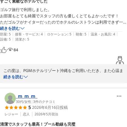
すごく素敵なホテルでした
また、館内の雰囲気が伝わる素敵なお写真もご投稿いただきありが
またお目にかかれます日を、スタッフ一同心よりお待ち申し上げて
ゴルフ旅行で利用しました。

とうございます。旅の思い出の一部として当ホテルでの時間を残し
おります。
お部屋もとても綺麗でスタッフの方も優しくとてもよかったです！

ていただけましたことを大変光栄に存じます。

ＰＧＭホテルリゾート沖縄（２０２６年４月２５日 先行営業開
ただゴルフがナイターだったのでホテルのレストランは利用できず一度
始）
車を出して買い物に出ました。ルームサービスのメニューがもう少し豊
続きを読む
当ホテルでは、ご滞在中さらにお楽しみいただけるよう、館内にレ
|
|
|
|
|
富だったらいいなと思いました。
部屋
:
5
接客・サービス
:
4
ロケーション
:
5
朝食
:
5
温泉・お風呂
:
4
2026-05-06
ストランやバー、ゆったりとお過ごしいただけるコーヒーラウンジ
|
設備
:
5
清潔さ
:
5
などもご用意しております。お食事やお飲み物を楽しみながら、大
切な方との語らいの時間をお過ごしいただけましたら幸いです。

84
これからも沖縄でのご旅行の思い出の場所として、皆さまに笑顔と
心地よいひとときをお届けできるよう、スタッフ一同より良いサー
この度は、PGMホテルリゾート沖縄をご利用いただき、また心温ま
ビスづくりに努めてまいります。

るご感想をお寄せいただき、誠にありがとうございます。

続きを読む
また沖縄へお越しの際には、ぜひ当ホテルへお帰りくださいませ。
ゴルフ旅行のご滞在先として当ホテルをお選びいただき、お部屋や
次回のご滞在でも「幸せな気持ち」になっていただけるよう、心を
スタッフの対応につきましてご満足いただけたとのお言葉を賜り、
_m_m_m_
込めてお迎えいたします。

大変光栄に存じます。

30代
/
女性
|
3
件のクチコミ
5
2026年6月16日
投稿
またお会いできます日を、スタッフ一同心よりお待ち申し上げてお
一方で、ナイターゴルフをご利用の際のお食事につきましては、ご
レジャー
恋人
2026年5月
宿泊
ります。
不便をお掛けいたしましたこと、心よりお詫び申し上げます。ま
清潔でスタッフも最高！プール動線も完璧
ＰＧＭホテルリゾート沖縄（２０２６年４月２５日 先行営業開
た、ルームサービスのメニューに関する貴重なご意見をお寄せいた