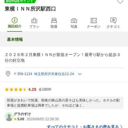
東横ＩＮＮ所沢駅西口
施設紹介
プラン
部屋
写真
クーポン
クチコミ
基本情報
２０２６年２月東横ＩＮＮが新規オープン！最寄り駅から徒歩３
分の好立地
〒359-1124 埼玉県所沢市東住吉12-24
4.29
全180件
部屋がきれいで快適。朝食の狭山茶の茶そばも美味しかった。ホテルの駐
車場と提携駐車場は満車でしたが、それほど遠く...
グラのすけ
5.00
2026/08/05 22:38:30
すべてのクチコミ・お客さまの声を見る