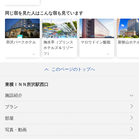
同じ宿を見た人はこんな宿も見ています
所沢パークホテル
掬水亭（プリンス
マロウドイン飯能
新狭山ホテ
ホテルズ＆リゾー
ツ）
このページのトップへ
東横ＩＮＮ所沢駅西口
施設紹介
プラン
部屋
写真・動画