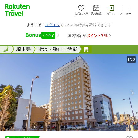
お気に入り
予約確認
ログイン
メニュー
全国
全国
埼玉県
所沢・狭山・飯能
東横ＩＮＮ所沢駅西
1/16