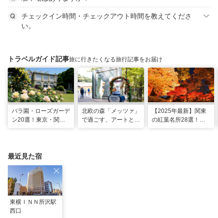
チェックイン時間・チェックアウト時間を教えてくださ
い。
トラベルガイド記事
旅に行きたくなる旅行記事をお届け
バラ園・ローズガーデ
北欧の森「メッツァ」
【2025年最新】関東
ン20選！東京・関東
で過ごす、アートとム
の紅葉名所28選！
の名所をご紹介
ーミンの物語の世界に
2025年見頃やライト
浸る湖畔の休日
アップ情報も
最近見た宿
東横ＩＮＮ所沢駅
西口